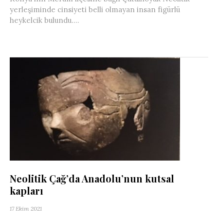
yerleşiminde cinsiyeti belli olmayan insan figürlü
heykelcik bulundu....
Neolitik Çağ’da Anadolu’nun kutsal
kapları
17 Ekim 2021