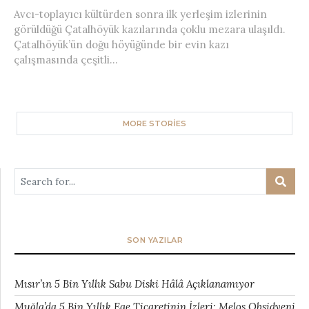
Avcı-toplayıcı kültürden sonra ilk yerleşim izlerinin
görüldüğü Çatalhöyük kazılarında çoklu mezara ulaşıldı.
Çatalhöyük’ün doğu höyüğünde bir evin kazı
çalışmasında çeşitli...
MORE STORIES
SON YAZILAR
Mısır’ın 5 Bin Yıllık Sabu Diski Hâlâ Açıklanamıyor
Muğla’da 5 Bin Yıllık Ege Ticaretinin İzleri: Melos Obsidyeni