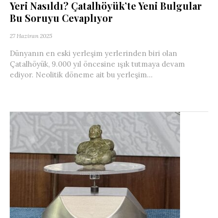
Yeri Nasıldı? Çatalhöyük’te Yeni Bulgular
Bu Soruyu Cevaplıyor
27 Haziran 2025
Dünyanın en eski yerleşim yerlerinden biri olan
Çatalhöyük, 9.000 yıl öncesine ışık tutmaya devam
ediyor. Neolitik döneme ait bu yerleşim...