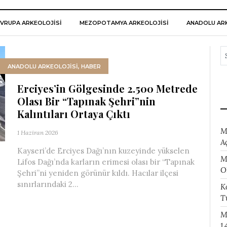
VRUPA ARKEOLOJISI
MEZOPOTAMYA ARKEOLOJISI
ANADOLU ARK
ANADOLU ARKEOLOJİSİ
,
HABER
Erciyes’in Gölgesinde 2.500 Metrede
Olası Bir “Tapınak Şehri”nin
Kalıntıları Ortaya Çıktı
M
1 Haziran 2026
A
Kayseri’de Erciyes Dağı’nın kuzeyinde yükselen
M
Lifos Dağı’nda karların erimesi olası bir “Tapınak
O
Şehri”ni yeniden görünür kıldı. Hacılar ilçesi
sınırlarındaki 2...
K
T
M
1.