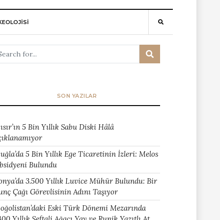
EOLOJİSİ
SON YAZILAR
ısır’ın 5 Bin Yıllık Sabu Diski Hâlâ
çıklanamıyor
uğla’da 5 Bin Yıllık Ege Ticaretinin İzleri: Melos
bsidyeni Bulundu
onya’da 3.500 Yıllık Luvice Mühür Bulundu: Bir
unç Çağı Görevlisinin Adını Taşıyor
oğolistan’daki Eski Türk Dönemi Mezarında
400 Yıllık Şeftali Ağacı Yay ve Runik Yazıtlı At