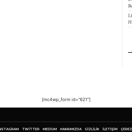
B
L
H
[mc4wp_form id=”621″]
NSTAGRAM
TWITTER
MEDIUM
HAKKIMIZDA
GİZLİLİK
İLETIŞIM
ÇEREZ