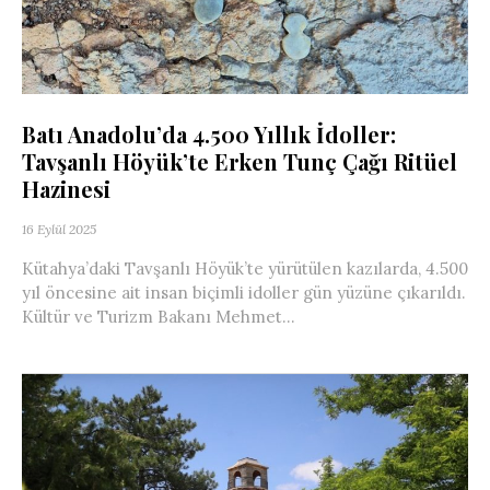
Batı Anadolu’da 4.500 Yıllık İdoller:
Tavşanlı Höyük’te Erken Tunç Çağı Ritüel
Hazinesi
16 Eylül 2025
Kütahya’daki Tavşanlı Höyük’te yürütülen kazılarda, 4.500
yıl öncesine ait insan biçimli idoller gün yüzüne çıkarıldı.
Kültür ve Turizm Bakanı Mehmet...