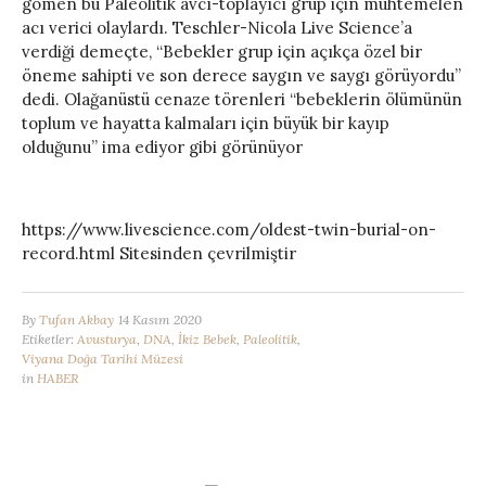
gömen bu Paleolitik avcı-toplayıcı grup için muhtemelen
acı verici olaylardı. Teschler-Nicola Live Science’a
verdiği demeçte, “Bebekler grup için açıkça özel bir
öneme sahipti ve son derece saygın ve saygı görüyordu”
dedi. Olağanüstü cenaze törenleri “bebeklerin ölümünün
toplum ve hayatta kalmaları için büyük bir kayıp
olduğunu” ima ediyor gibi görünüyor
https://www.livescience.com/oldest-twin-burial-on-
record.html Sitesinden çevrilmiştir
By
Tufan Akbay
14 Kasım 2020
Etiketler:
Avusturya
,
DNA
,
İkiz Bebek
,
Paleolitik
,
Viyana Doğa Tarihi Müzesi
in
HABER