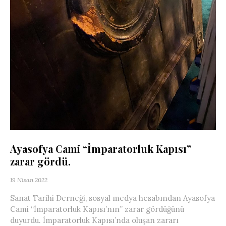
Ayasofya Cami “İmparatorluk Kapısı”
zarar gördü.
19 Nisan 2022
Sanat Tarihi Derneği, sosyal medya hesabından Ayasofya
Cami “İmparatorluk Kapısı’nın” zarar gördüğünü
duyurdu. İmparatorluk Kapısı’nda oluşan zararı