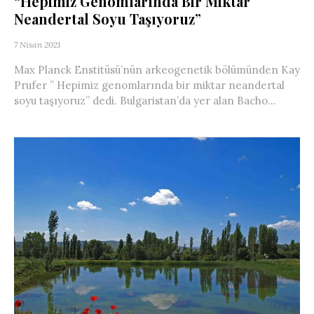
“Hepimiz Genomlarında Bir Miktar
Neandertal Soyu Taşıyoruz”
7 Nisan 2021
Max Planck Enstitüsü’nün arkeogenetik bölümünden Kay
Prufer ” Hepimiz genomlarında bir miktar neandertal
soyu taşıyoruz” dedi. Bulgaristan’da yer alan Bacho...