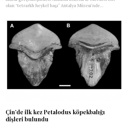
olan “tetrarkh heykel başı” Antalya Müzesi’nde...
Çin’de ilk kez Petalodus köpekbalığı
dişleri bulundu