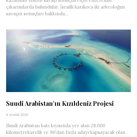
kazanılan Hattin savaşı sonuçları için enteresan
çıkarımlarda bulundular. İsrailli karıkoca iki arkeoloğun
savaşın sonuçları hakkında...
Suudi Arabistan’ın Kızıldeniz Projesi
8 Aralık 2020
Suudi Arabistan batı kıyısında yer alan 28.000
kilometrekarelik ve 90’dan fazla adayı kapsayacak olan