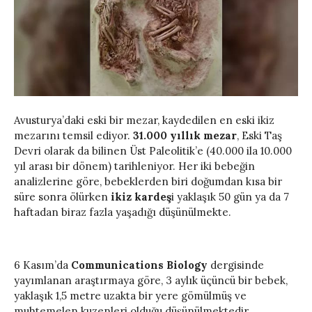
Avusturya’daki eski bir mezar, kaydedilen en eski ikiz
mezarını temsil ediyor.
31.000 yıllık mezar
, Eski Taş
Devri olarak da bilinen Üst Paleolitik’e (40.000 ila 10.000
yıl arası bir dönem) tarihleniyor. Her iki bebeğin
analizlerine göre, bebeklerden biri doğumdan kısa bir
süre sonra ölürken
ikiz kardeş
i yaklaşık 50 gün ya da 7
haftadan biraz fazla yaşadığı düşünülmekte.
6 Kasım’da
Communications Biology
dergisinde
yayımlanan araştırmaya göre, 3 aylık üçüncü bir bebek,
yaklaşık 1,5 metre uzakta bir yere gömülmüş ve
muhtemelen kuzenleri olduğu düşünülmektedir.