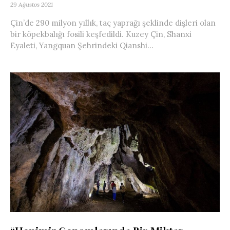
29 Ağustos 2021
Çin’de 290 milyon yıllık, taç yaprağı şeklinde dişleri olan
bir köpekbalığı fosili keşfedildi. Kuzey Çin, Shanxi
Eyaleti, Yangquan Şehrindeki Qianshi...