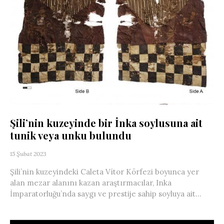
Şili’nin kuzeyinde bir İnka soylusuna ait
tunik veya unku bulundu
15 Şubat 2023
Şili’nin kuzeyindeki Caleta Vítor Körfezi boyunca yer
alan mezar alanını kazan araştırmacılar, Inka
İmparatorluğu’nda saygı ve prestije sahip soyluya ait...