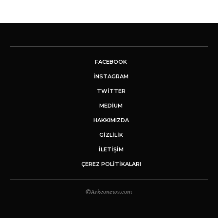
FACEBOOK
INSTAGRAM
TWITTER
MEDIUM
HAKKIMIZDA
GİZLİLİK
İLETIŞIM
ÇEREZ POLITIKALARI
©Arkeonews.com