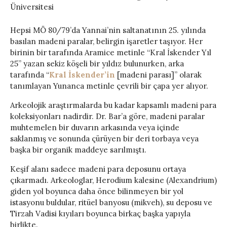
Üniversitesi
Hepsi MÖ 80/79’da Yannai’nin saltanatının 25. yılında
basılan madeni paralar, belirgin işaretler taşıyor. Her
birinin bir tarafında Aramice metinle “Kral İskender Yıl
25” yazan sekiz köşeli bir yıldız bulunurken, arka
tarafında “
Kral İskender’in
[madeni parası]” olarak
tanımlayan Yunanca metinle çevrili bir çapa yer alıyor.
Arkeolojik araştırmalarda bu kadar kapsamlı madeni para
koleksiyonları nadirdir. Dr. Bar’a göre, madeni paralar
muhtemelen bir duvarın arkasında veya içinde
saklanmış ve sonunda çürüyen bir deri torbaya veya
başka bir organik maddeye sarılmıştı.
Keşif alanı sadece madeni para deposunu ortaya
çıkarmadı. Arkeologlar, Herodium kalesine (Alexandrium)
giden yol boyunca daha önce bilinmeyen bir yol
istasyonu buldular, ritüel banyosu (mikveh), su deposu ve
Tirzah Vadisi kıyıları boyunca birkaç başka yapıyla
birlikte.