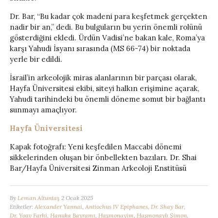
Dr. Bar, “Bu kadar çok madeni para keşfetmek gerçekten
nadir bir an,” dedi. Bu bulguların bu yerin önemli rolünü
gösterdiğini ekledi. Ürdün Vadisi’ne bakan kale, Roma’ya
karşı Yahudi İsyanı sırasında (MS 66-74) bir noktada
yerle bir edildi.
İsrail’in arkeolojik miras alanlarının bir parçası olarak,
Hayfa Üniversitesi ekibi, siteyi halkın erişimine açarak,
Yahudi tarihindeki bu önemli döneme somut bir bağlantı
sunmayı amaçlıyor.
Hayfa Üniversitesi
Kapak fotoğrafı: Yeni keşfedilen Maccabi dönemi
sikkelerinden oluşan bir önbellekten bazıları. Dr. Shai
Bar/Hayfa Üniversitesi Zinman Arkeoloji Enstitüsü
By
Leman Altuntaş
2 Ocak 2025
Etiketler:
Alexander Yannai
,
Antiochus IV Epiphanes
,
Dr. Shay Bar
,
Dr. Yoav Farhi
,
Hanuka Bayramı
,
Haşmonayim
,
Haşmonaylı Şimon
,