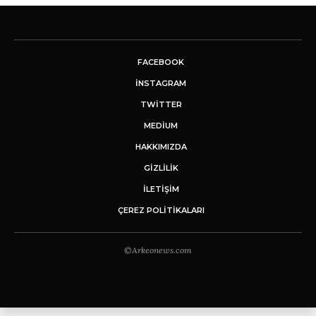
FACEBOOK
INSTAGRAM
TWITTER
MEDIUM
HAKKIMIZDA
GİZLİLİK
İLETIŞIM
ÇEREZ POLITIKALARI
©Arkeonews.com