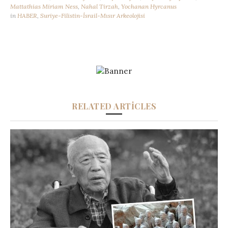
Mattathias Miriam Ness
,
Nahal Tirzah
,
Yochanan Hyrcanus
in
HABER
,
Suriye-Filistin-İsrail-Mısır Arkeolojisi
RELATED ARTICLES