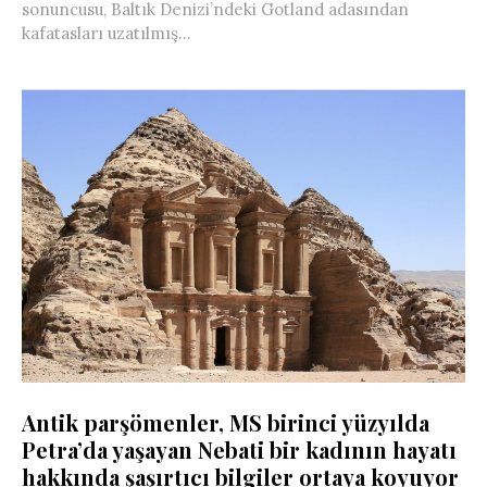
sonuncusu, Baltık Denizi’ndeki Gotland adasından
kafatasları uzatılmış...
Antik parşömenler, MS birinci yüzyılda
Petra’da yaşayan Nebati bir kadının hayatı
hakkında şaşırtıcı bilgiler ortaya koyuyor