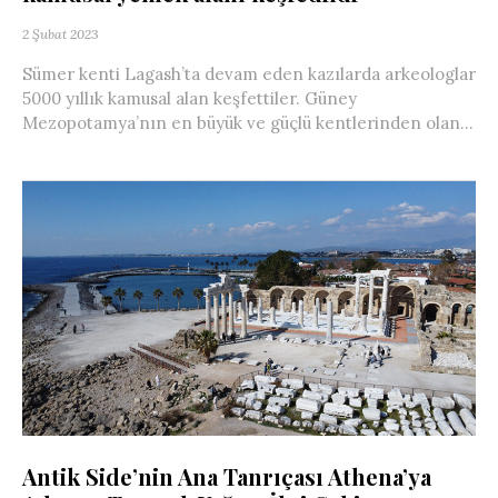
2 Şubat 2023
Sümer kenti Lagash’ta devam eden kazılarda arkeologlar
5000 yıllık kamusal alan keşfettiler. Güney
Mezopotamya’nın en büyük ve güçlü kentlerinden olan...
Antik Side’nin Ana Tanrıçası Athena’ya