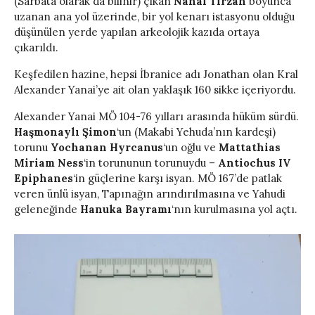
(Sarbata olarak da bilinir) çıkan
Nahal Tirzah
boyunca
uzanan ana yol üzerinde, bir yol kenarı istasyonu olduğu
düşünülen yerde yapılan arkeolojik kazıda ortaya
çıkarıldı.
Keşfedilen hazine, hepsi İbranice adı Jonathan olan Kral
Alexander Yanai’ye ait olan yaklaşık 160 sikke içeriyordu.
Alexander Yanai MÖ 104-76 yılları arasında hüküm sürdü.
Haşmonaylı Şimon
‘un (Makabi Yehuda’nın kardeşi)
torunu
Yochanan Hyrcanus
‘un oğlu ve
Mattathias
Miriam Ness
‘in torununun torunuydu –
Antiochus IV
Epiphanes
‘in güçlerine karşı isyan. MÖ 167’de patlak
veren ünlü isyan, Tapınağın arındırılmasına ve Yahudi
geleneğinde
Hanuka Bayramı
‘nın kurulmasına yol açtı.