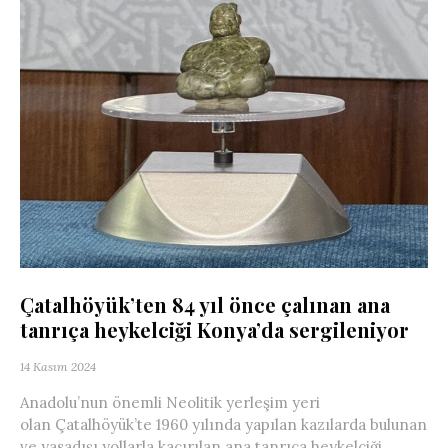
Çatalhöyük’ten 84 yıl önce çalınan ana
tanrıça heykelciği Konya’da sergileniyor
14 Kasım 2024
Anadolu’nun önemli Neolitik yerleşim yeri
olan Çatalhöyük’te 1960 yılında yapılan kazılarda bulunan
ve yasadışı yollarla kaçırılan ana tanrıça heykelciği