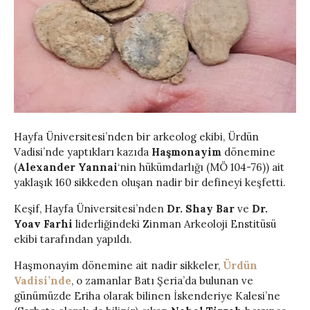
Hayfa Üniversitesi’nden bir arkeolog ekibi, Ürdün
Vadisi’nde yaptıkları kazıda
Haşmonayim
dönemine
(
Alexander Yannai
‘nin hükümdarlığı (MÖ 104-76)) ait
yaklaşık 160 sikkeden oluşan nadir bir defineyi keşfetti.
Keşif, Hayfa Üniversitesi’nden
Dr. Shay Bar
ve
Dr.
Yoav Farhi
liderliğindeki Zinman Arkeoloji Enstitüsü
ekibi tarafından yapıldı.
Haşmonayim dönemine ait nadir sikkeler,
Ürdün
Vadisi’nde
, o zamanlar Batı Şeria’da bulunan ve
günümüzde Eriha olarak bilinen İskenderiye Kalesi’ne