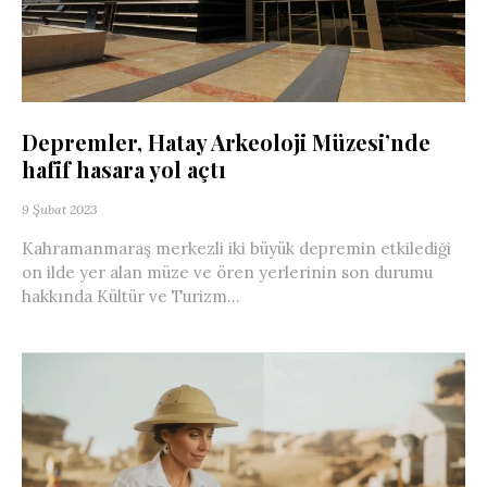
Depremler, Hatay Arkeoloji Müzesi’nde
hafif hasara yol açtı
9 Şubat 2023
Kahramanmaraş merkezli iki büyük depremin etkilediği
on ilde yer alan müze ve ören yerlerinin son durumu
hakkında Kültür ve Turizm...