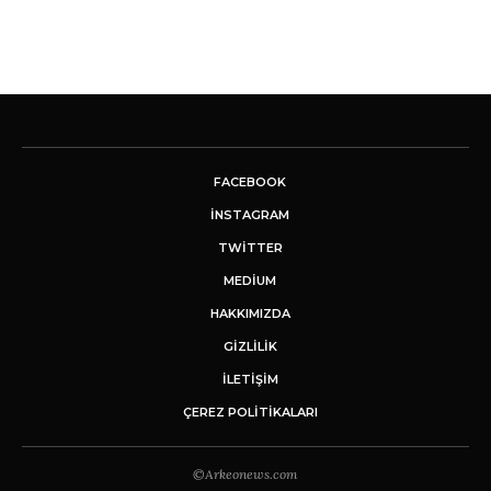
FACEBOOK
INSTAGRAM
TWITTER
MEDIUM
HAKKIMIZDA
GİZLİLİK
İLETIŞIM
ÇEREZ POLITIKALARI
©Arkeonews.com