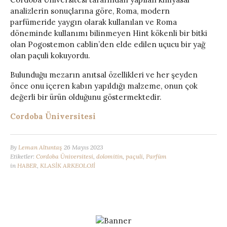
analizlerin sonuçlarına göre, Roma, modern
parfümeride yaygın olarak kullanılan ve Roma
döneminde kullanımı bilinmeyen Hint kökenli bir bitki
olan Pogostemon cablin’den elde edilen uçucu bir yağ
olan paçuli kokuyordu.
Bulunduğu mezarın anıtsal özellikleri ve her şeyden
önce onu içeren kabın yapıldığı malzeme, onun çok
değerli bir ürün olduğunu göstermektedir.
Cordoba Üniversitesi
By
Leman Altuntaş
26 Mayıs 2023
Etiketler:
Cordoba Üniversitesi
,
dolomitin
,
paçuli
,
Parfüm
in
HABER
,
KLASİK ARKEOLOJİ