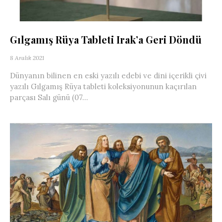
Gılgamış Rüya Tableti Irak’a Geri Döndü
8 Aralık 2021
Dünyanın bilinen en eski yazılı edebi ve dini içerikli çivi
yazılı Gılgamış Rüya tableti koleksiyonunun kaçırılan
parçası Salı günü (07...