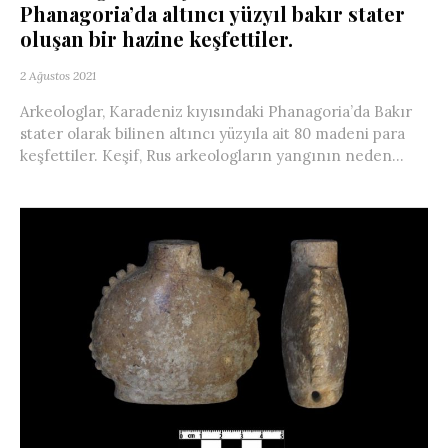
Phanagoria’da altıncı yüzyıl bakır stater
oluşan bir hazine keşfettiler.
2 Ağustos 2021
Arkeologlar, Karadeniz kıyısındaki Phanagoria’da Bakır
stater olarak bilinen altıncı yüzyıla ait 80 madeni para
keşfettiler. Keşif, Rus arkeologların yangının neden...