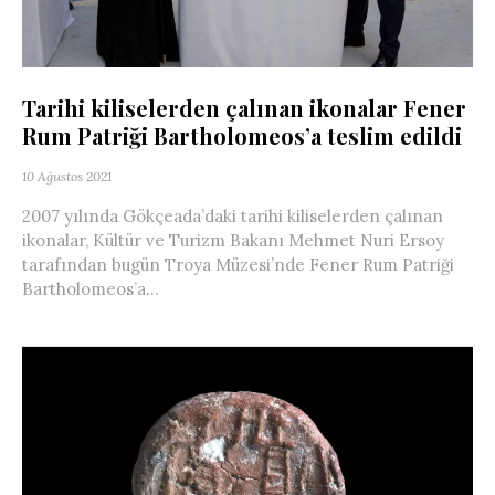
Tarihi kiliselerden çalınan ikonalar Fener
Rum Patriği Bartholomeos’a teslim edildi
10 Ağustos 2021
2007 yılında Gökçeada’daki tarihi kiliselerden çalınan
ikonalar, Kültür ve Turizm Bakanı Mehmet Nuri Ersoy
tarafından bugün Troya Müzesi’nde Fener Rum Patriği
Bartholomeos’a...