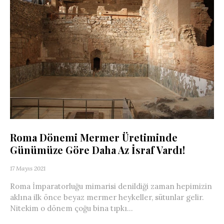
Roma Dönemi Mermer Üretiminde
Günümüze Göre Daha Az İsraf Vardı!
17 Mayıs 2021
Roma İmparatorluğu mimarisi denildiği zaman hepimizin
aklına ilk önce beyaz mermer heykeller, sütunlar gelir.
Nitekim o dönem çoğu bina tıpkı...