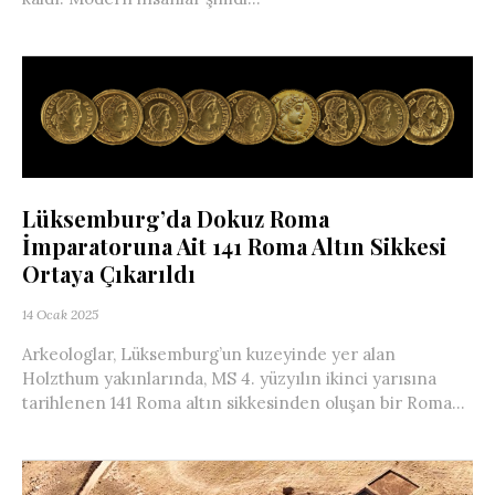
Lüksemburg’da Dokuz Roma
İmparatoruna Ait 141 Roma Altın Sikkesi
Ortaya Çıkarıldı
14 Ocak 2025
Arkeologlar, Lüksemburg’un kuzeyinde yer alan
Holzthum yakınlarında, MS 4. yüzyılın ikinci yarısına
tarihlenen 141 Roma altın sikkesinden oluşan bir Roma...