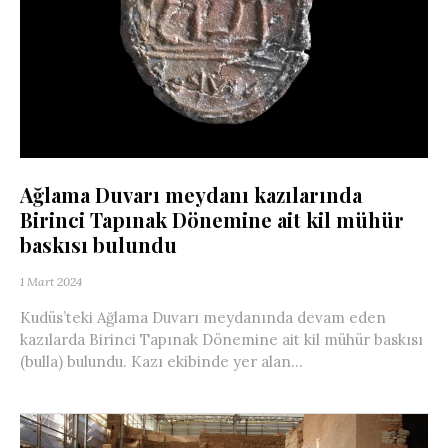
Ağlama Duvarı meydanı kazılarında
Birinci Tapınak Dönemine ait kil mühür
baskısı bulundu
1 Mart 2024
Kudüs’teki Ağlama Duvarı meydanında devam eden
kazılarda Birinci Tapınak Dönemine ait kil mühür baskısı
(bulla) bulundu. Kazı ekibinde yer alan...