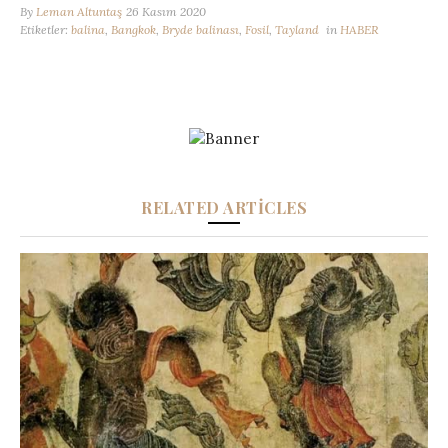
By
Leman Altuntaş
26 Kasım 2020
Etiketler:
balina
,
Bangkok
,
Bryde balinası
,
Fosil
,
Tayland
in
HABER
RELATED ARTICLES