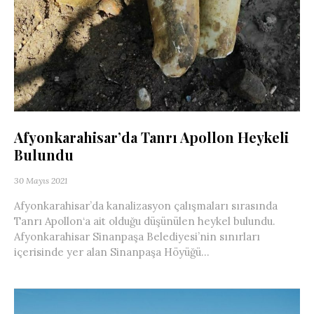
Afyonkarahisar’da Tanrı Apollon Heykeli
Bulundu
30 Mayıs 2021
Afyonkarahisar’da kanalizasyon çalışmaları sırasında
Tanrı Apollon‘a ait olduğu düşünülen heykel bulundu.
Afyonkarahisar Sinanpaşa Belediyesi’nin sınırları
içerisinde yer alan Sinanpaşa Höyüğü...