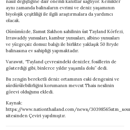
nasıl değiştiğine dair önemli kanıtlar sağlıyor. Kemikler
aynı zamanda balinaların evrimi ve deniz yaşamının
biyolojik çeşitliliği ile ilgili araştırmalara da yardımcı
olacak.
Günümüzde, Samut Sakhon sahilinin üst Tayland Körfezi,
Irrawaddy yunusları, kambur yunusları, albino yunusları
ve yüzgeçsiz domuz balığı ile birlikte yaklaşık 50 Bryde
balinasına ev sahipliği yapmaktadır.
Varawut, “Tayland çevresindeki denizler, fosillerin de
gösterdiği gibi, binlerce yıldır yaşamla dolu” dedi.
Bu zengin bereketli deniz ortamının eski dengesini ve
sürdürülebilirliğini korumanın mevcut Thais neslinin
görevi olduğunu ekledi.
Kaynak:
https://www.nationthailand.com/news/30398565utm_sou
sitesinden Çeviri yapılmıştır.