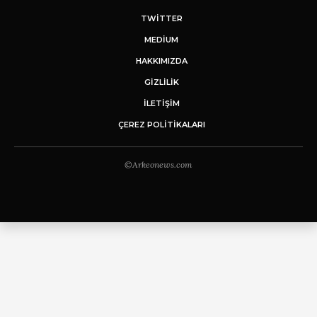
TWITTER
MEDIUM
HAKKIMIZDA
GİZLİLİK
İLETIŞIM
ÇEREZ POLITIKALARI
©Arkeonews.com