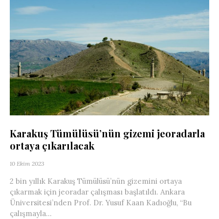
Karakuş Tümülüsü’nün gizemi jeoradarla
ortaya çıkarılacak
10 Ekim 2023
2 bin yıllık Karakuş Tümülüsü’nün gizemini ortaya
çıkarmak için jeoradar çalışması başlatıldı. Ankara
Üniversitesi’nden Prof. Dr. Yusuf Kaan Kadıoğlu, “Bu
çalışmayla...