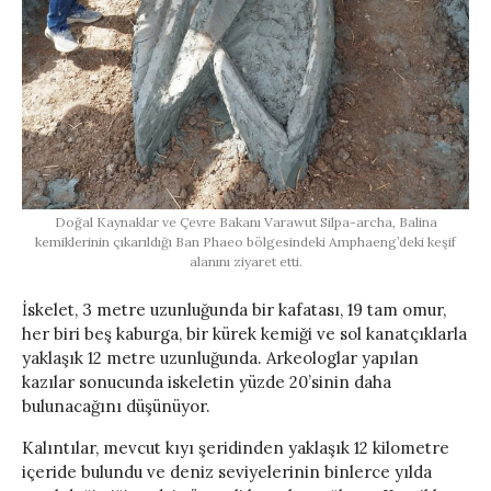
Doğal Kaynaklar ve Çevre Bakanı Varawut Silpa-archa, Balina
kemiklerinin çıkarıldığı Ban Phaeo bölgesindeki Amphaeng’deki keşif
alanını ziyaret etti.
İskelet, 3 metre uzunluğunda bir kafatası, 19 tam omur,
her biri beş kaburga, bir kürek kemiği ve sol kanatçıklarla
yaklaşık 12 metre uzunluğunda. Arkeologlar yapılan
kazılar sonucunda iskeletin yüzde 20’sinin daha
bulunacağını düşünüyor.
Kalıntılar, mevcut kıyı şeridinden yaklaşık 12 kilometre
içeride bulundu ve deniz seviyelerinin binlerce yılda