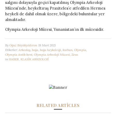
salgını dolaysıyla geçici kapatılmış Olympia Arkeoloji
Müzesi’nde, heykeltıraş Praxiteles’e atfedilen Hermes
heykeli de dahil olmak üzere, bölgedeki buluntular yer
almaktadır.
Olympia Arkeoloji Müzesi, Yunanistan’ın ilk müzesidir.
By
Oğuz Büyükyıldırım
19 Mart 2021
Etiketler:
Arkeolog
,
boğa
,
boğa heykelciği
,
kurban
,
Olympia
,
Olympia Antik kent
,
Olympia Arkeoloji Müzesi
,
Zeus
in
HABER
,
KLASİK ARKEOLOJİ
RELATED ARTICLES