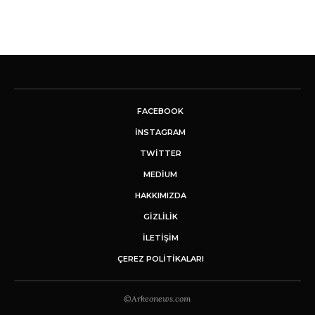
FACEBOOK
INSTAGRAM
TWITTER
MEDIUM
HAKKIMIZDA
GİZLİLİK
İLETIŞIM
ÇEREZ POLITIKALARI
©Arkeonews.com