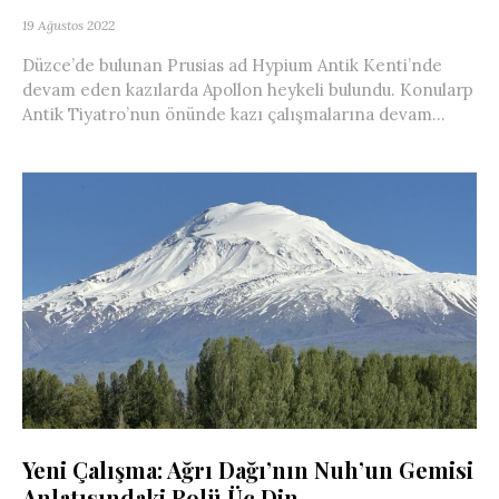
19 Ağustos 2022
Düzce’de bulunan Prusias ad Hypium Antik Kenti’nde
devam eden kazılarda Apollon heykeli bulundu. Konularp
Antik Tiyatro’nun önünde kazı çalışmalarına devam...
Yeni Çalışma: Ağrı Dağı’nın Nuh’un Gemisi
Anlatısındaki Rolü Üç Din