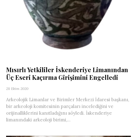
Mısırlı Yetkililer İskenderiye Limanından
Üç Eseri Kaçırma Girişimini Engelledi
28 Ekim 2020
Arkeolojik Limanlar ve Birimler Merkezi İdaresi başkanı,
bir arkeoloji komitesinin parçaları incelediğini ve
orijinalliklerini kanıtladığını söyledi. İskenderiye
limanındaki arkeoloji birimi,...