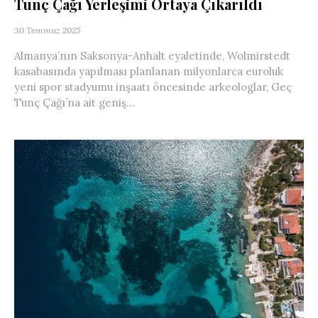
Tunç Çağı Yerleşimi Ortaya Çıkarıldı
30 Temmuz 2025
Almanya’nın Saksonya-Anhalt eyaletinde, Wolmirstedt
kasabasında yapılması planlanan milyonlarca euroluk
yeni spor stadyumu inşaatı öncesinde arkeologlar, Geç
Tunç Çağı’na ait geniş...