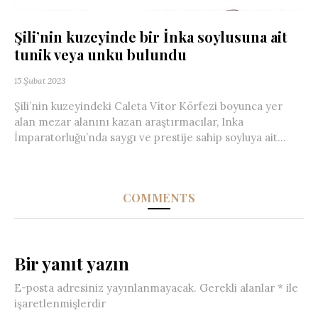
Şili’nin kuzeyinde bir İnka soylusuna ait
tunik veya unku bulundu
15 Şubat 2023
Şili’nin kuzeyindeki Caleta Vítor Körfezi boyunca yer
alan mezar alanını kazan araştırmacılar, Inka
İmparatorluğu’nda saygı ve prestije sahip soyluya ait...
COMMENTS
Bir yanıt yazın
E-posta adresiniz yayınlanmayacak.
Gerekli alanlar
*
ile
işaretlenmişlerdir