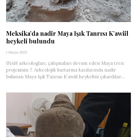
Meksika’da nadir Maya Işık Tanrısı K’awiil
heykeli bulundu
1 Mayıs 2023
INAH arkeologları, çalışmaları devam eden Maya tren
projesinin 7. Arkeolojik kurtarma kazılarında nadir
bulunan Maya Işık Tanrısı K’awiil heykelini çıkardılar....