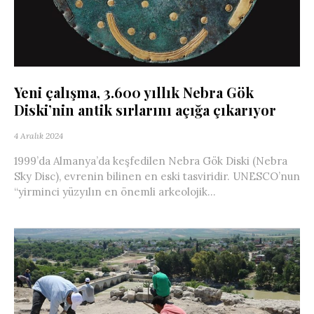
Yeni çalışma, 3.600 yıllık Nebra Gök
Diski’nin antik sırlarını açığa çıkarıyor
4 Aralık 2024
1999’da Almanya’da keşfedilen Nebra Gök Diski (Nebra
Sky Disc), evrenin bilinen en eski tasviridir. UNESCO’nun
“yirminci yüzyılın en önemli arkeolojik...