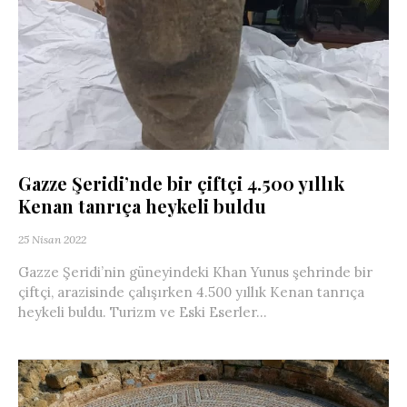
Gazze Şeridi’nde bir çiftçi 4.500 yıllık
Kenan tanrıça heykeli buldu
25 Nisan 2022
Gazze Şeridi’nin güneyindeki Khan Yunus şehrinde bir
çiftçi, arazisinde çalışırken 4.500 yıllık Kenan tanrıça
heykeli buldu. Turizm ve Eski Eserler...