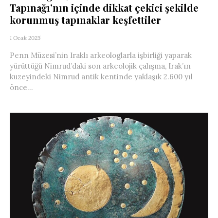
Tapınağı’nın içinde dikkat çekici şekilde
korunmuş tapınaklar keşfettiler
1 Ocak 2025
Penn Müzesi’nin Iraklı arkeologlarla işbirliği yaparak
yürüttüğü Nimrud’daki son arkeolojik çalışma, Irak’ın
kuzeyindeki Nimrud antik kentinde yaklaşık 2.600 yıl
önce...