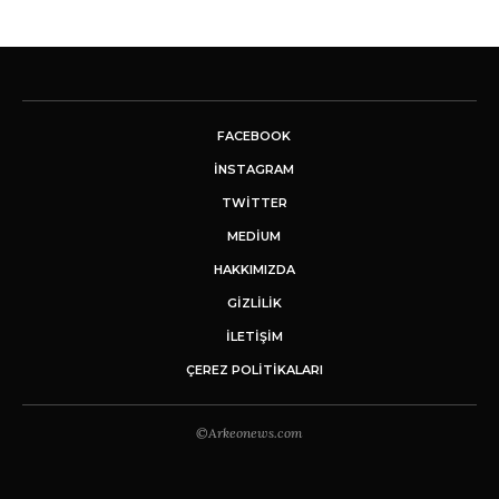
FACEBOOK
INSTAGRAM
TWITTER
MEDIUM
HAKKIMIZDA
GİZLİLİK
İLETIŞIM
ÇEREZ POLITIKALARI
©Arkeonews.com