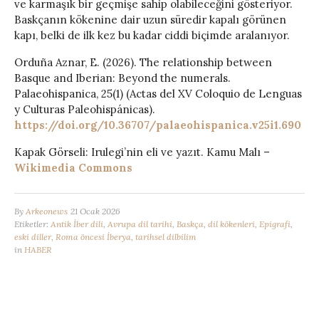
ve karmaşık bir geçmişe sahip olabileceğini gösteriyor.
Baskçanın kökenine dair uzun süredir kapalı görünen
kapı, belki de ilk kez bu kadar ciddi biçimde aralanıyor.
Orduña Aznar, E. (2026). The relationship between
Basque and Iberian: Beyond the numerals.
Palaeohispanica, 25(1) (Actas del XV Coloquio de Lenguas
y Culturas Paleohispánicas).
https://doi.org/10.36707/palaeohispanica.v25i1.690
Kapak Görseli: Irulegi’nin eli ve yazıt. Kamu Malı –
Wikimedia Commons
By
Arkeonews
21 Ocak 2026
Etiketler:
Antik İber dili
,
Avrupa dil tarihi
,
Baskça
,
dil kökenleri
,
Epigrafi
,
eski diller
,
Roma öncesi İberya
,
tarihsel dilbilim
in
HABER