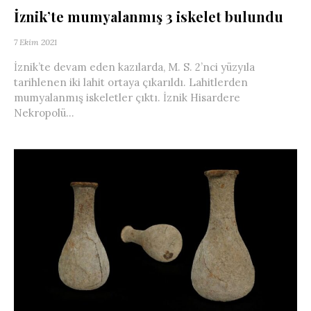
İznik’te mumyalanmış 3 iskelet bulundu
7 Ekim 2021
İznik’te devam eden kazılarda, M. S. 2’nci yüzyıla
tarihlenen iki lahit ortaya çıkarıldı. Lahitlerden
mumyalanmış iskeletler çıktı. İznik Hisardere
Nekropolü...