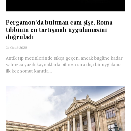
Pergamon’da bulunan cam şişe, Roma
tıbbının en tartışmalı uygulamasını
doğruladı
24 Ocak 2026
Antik tıp metinlerinde sıkça geçen, ancak bugüne kadar
yalnızca yazılı kaynaklarla bilinen sıra dışı bir uygulama
ilk kez somut kanıtla...