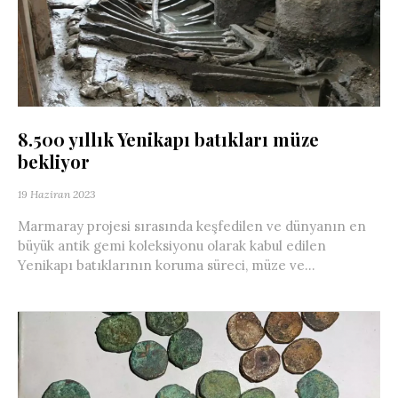
8.500 yıllık Yenikapı batıkları müze
bekliyor
19 Haziran 2023
Marmaray projesi sırasında keşfedilen ve dünyanın en
büyük antik gemi koleksiyonu olarak kabul edilen
Yenikapı batıklarının koruma süreci, müze ve...