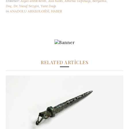
Etiketler:
Aigai antik kenti
,
Aiol halkı
,
Athena Tapınağı
,
Bergama
,
Doç. Dr. Yusuf Sezgin
,
Yunt Dağı
in
ANADOLU ARKEOLOJİSİ
,
HABER
RELATED ARTICLES