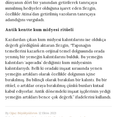
dünyanın dört bir yanından getirilerek tanrıçaya
sunulmuş hediyeler olduğuna işaret eden Sezgin,
özellikle Atina’dan getirilmiş vazoların tanrıçaya
adandığını vurguladı.
Antik kentte kum midyesi ritüeli
Kazılardan çıkan kum midyesi kalıntılarını ise oldukça
değerli gördüğünü aktaran Sezgin, “Tapınağın
temellerini kazarken orijinal temel dolgusunda orada
yenmiş bir yemeğin kalıntılarını bulduk. Bu yemeğin
kalıntıları ‘aquvadis’ dediğimiz kum midyesinin
kalıntılarıydı. Belli ki oradaki inşaat sırasında yenen
yemeğin artıkları olarak özellikle dolgunun içine
bırakılmış. Bu bilinçli olarak bırakılan bir kalıntı. Bu bir
ritüel, o artıklar oraya bırakılmış çünkü bunları kutsal
kabul ediyorlar. Antik dönemdeki inşaat işçilerinin yediği
yemeğin artıkları bence çok değerli.” ifadelerini kullandı.
By
Oğuz Büyükyıldırım
12 Ekim 2021