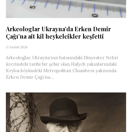
Arkeologlar Ukrayna’da Erken Demir
Çağı’na ait kil heykelcikler keşfetti
17 Aralık 2024
Arkeologlar, Ukrayna’nın batısındaki Dinyester Nehri
üzerindeki tarihi bir şehir olan Halych yakınlarındaki
Krylos köyündeki Metropolitan Chambers yakınında
Erken Demir Çağı’na...