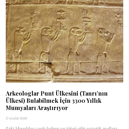
Arkeologlar Punt Ülkesini (Tanrı’nın
Ülkesi) Bulabilmek İçin 3300 Yıllık
Mumyaları Araştırıyor
17 Aralık 2020
Eski Mısırlılar canlı babun ve tütsü gibi egzotik malları