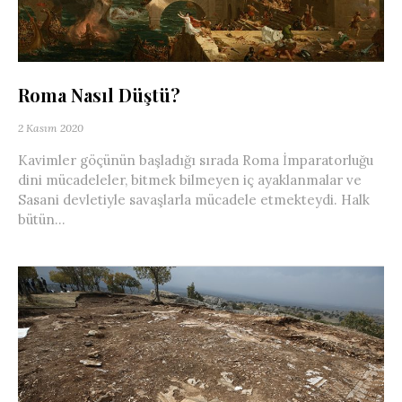
Roma Nasıl Düştü?
2 Kasım 2020
Kavimler göçünün başladığı sırada Roma İmparatorluğu
dini mücadeleler, bitmek bilmeyen iç ayaklanmalar ve
Sasani devletiyle savaşlarla mücadele etmekteydi. Halk
bütün...