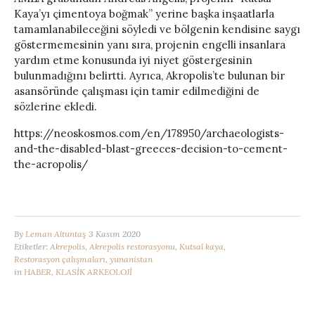
Kaya’yı çimentoya boğmak” yerine başka inşaatlarla
tamamlanabileceğini söyledi ve bölgenin kendisine saygı
göstermemesinin yanı sıra, projenin engelli insanlara
yardım etme konusunda iyi niyet göstergesinin
bulunmadığını belirtti. Ayrıca, Akropolis’te bulunan bir
asansöründe çalışması için tamir edilmediğini de
sözlerine ekledi.
https://neoskosmos.com/en/178950/archaeologists-
and-the-disabled-blast-greeces-decision-to-cement-
the-acropolis/
By
Leman Altuntaş
3 Kasım 2020
Etiketler:
Akrepolis
,
Akrepolis restorasyonu
,
Kutsal kaya
,
Restorasyon çalışmaları
,
yunanistan
in
HABER
,
KLASİK ARKEOLOJİ