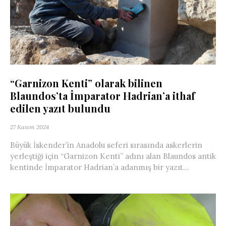
“Garnizon Kenti” olarak bilinen
Blaundos’ta İmparator Hadrian’a ithaf
edilen yazıt bulundu
27 Kasım 2024
Büyük İskender’in Anadolu seferi sırasında askerlerin
yerleştiği için “Garnizon Kenti” adını alan Blaundos antik
kentinde İmparator Hadrian’a adanmış bir yazıt...