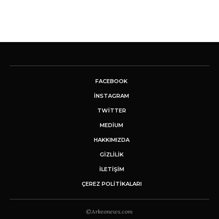
FACEBOOK
INSTAGRAM
TWITTER
MEDIUM
HAKKIMIZDA
GİZLİLİK
İLETIŞIM
ÇEREZ POLITIKALARI
©Arkeonews.com