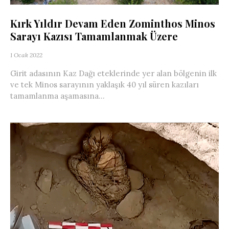
Kırk Yıldır Devam Eden Zominthos Minos
Sarayı Kazısı Tamamlanmak Üzere
1 Ocak 2022
Girit adasının Kaz Dağı eteklerinde yer alan bölgenin ilk
ve tek Minos sarayının yaklaşık 40 yıl süren kazıları
tamamlanma aşamasına...