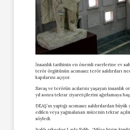
İnsanlık tarihinin en önemli eserlerine ev sa
terör örgütünün acımasız terör saldırıları n
kapılarını açıyor.
Savaş ve terörün acılarını yaşayan insanlık o
yıl sonra tekrar ziyaretçilerini ağırlamaya baş
DEAŞ’ın yaptığı acımasız saldırılardan büyük 
edilen veya yağmalanan müzenin tekrar açılması
söyledi.
Iraklı arkeolog Layla Salih , “Müze bizim kimli