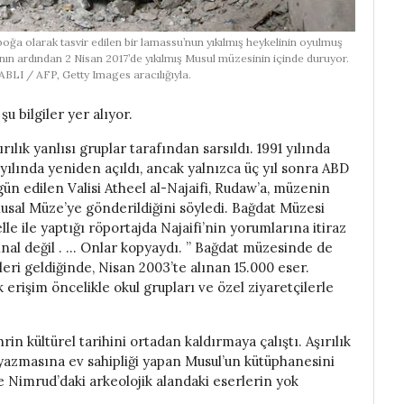
r boğa olarak tasvir edilen bir lamassu’nun yıkılmış heykelinin oyulmuş
ının ardından 2 Nisan 2017’de yıkılmış Musul müzesinin içinde duruyor.
I / AFP, Getty Images aracılığıyla.
şu bilgiler yer alıyor.
ırılık yanlısı gruplar tarafından sarsıldı. 1991 yılında
ılında yeniden açıldı, ancak yalnızca üç yıl sonra ABD
gün edilen Valisi Atheel al-Najaifi, Rudaw’a, müzenin
lusal Müze’ye gönderildiğini söyledi. Bağdat Müzesi
 ile yaptığı röportajda Najaifi’nin yorumlarına itiraz
jinal değil . … Onlar kopyaydı. ” Bağdat müzesinde de
ri geldiğinde, Nisan 2003’te alınan 15.000 eser.
 erişim öncelikle okul grupları ve özel ziyaretçilerle
hrin kültürel tarihini ortadan kaldırmaya çalıştı. Aşırılık
l yazmasına ev sahipliği yapan Musul’un kütüphanesini
re Nimrud’daki arkeolojik alandaki eserlerin yok