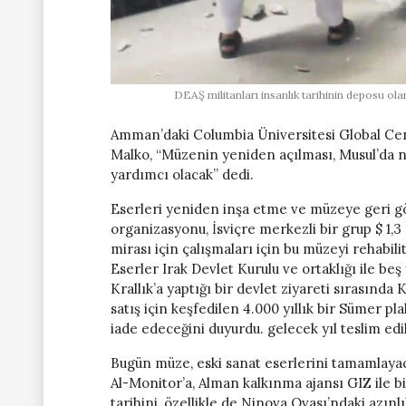
DEAŞ militanları insanlık tarihinin deposu ol
Amman’daki Columbia Üniversitesi Global Cen
Malko, “Müzenin yeniden açılması, Musul’da 
yardımcı olacak” dedi.
Eserleri yeniden inşa etme ve müzeye geri g
organizasyonu, İsviçre merkezli bir grup $ 1
mirası için çalışmaları için bu müzeyi rehabil
Eserler Irak Devlet Kurulu ve ortaklığı ile beş
Krallık’a yaptığı bir devlet ziyareti sırasında
satış için keşfedilen 4.000 yıllık bir Sümer pl
iade edeceğini duyurdu. gelecek yıl teslim edi
Bugün müze, eski sanat eserlerini tamamlayacak
Al-Monitor’a, Alman kalkınma ajansı GIZ ile b
tarihini, özellikle de Ninova Ovası’ndaki azınl