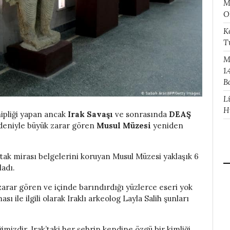
M
O
K
T
M
1.
B
L
H
hipliği yapan ancak
Irak Savaşı
ve sonrasında
DEAŞ
edeniyle büyük zarar gören
Musul Müzesi
yeniden
rtak mirası belgelerini koruyan Musul Müzesi yaklaşık 6
ladı.
zarar gören ve içinde barındırdığı yüzlerce eseri yok
 ile ilgili olarak Iraklı arkeolog Layla Salih şunları
ğimizdir. Irak’taki her şehrin kendine özgü bir kimliği