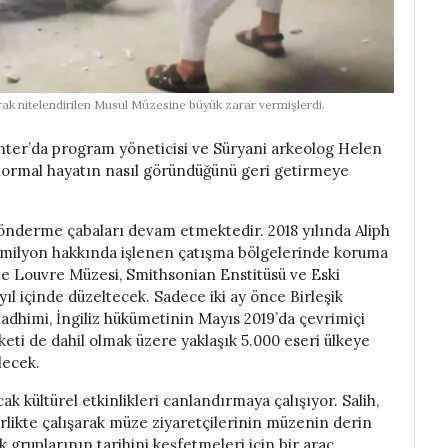
arak nitelendirilen Musul Müzesine büyük zarar vermişlerdi.
ter’da program yöneticisi ve Süryani arkeolog Helen
normal hayatın nasıl göründüğünü geri getirmeye
önderme çabaları devam etmektedir. 2018 yılında Aliph
,3 milyon hakkında işlenen çatışma bölgelerinde koruma
ite Louvre Müzesi, Smithsonian Enstitüsü ve Eski
 yıl içinde düzeltecek. Sadece iki ay önce Birleşik
 Kadhimi, İngiliz hükümetinin Mayıs 2019’da çevrimiçi
aketi de dahil olmak üzere yaklaşık 5.000 eseri ülkeye
lecek.
 kültürel etkinlikleri canlandırmaya çalışıyor. Salih,
irlikte çalışarak müze ziyaretçilerinin müzenin derin
ık gruplarının tarihini keşfetmeleri için bir araç