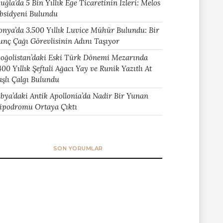
uğla’da 5 Bin Yıllık Ege Ticaretinin İzleri: Melos
bsidyeni Bulundu
onya’da 3.500 Yıllık Luvice Mühür Bulundu: Bir
unç Çağı Görevlisinin Adını Taşıyor
oğolistan’daki Eski Türk Dönemi Mezarında
400 Yıllık Şeftali Ağacı Yay ve Runik Yazıtlı At
aşlı Çalgı Bulundu
ibya’daki Antik Apollonia’da Nadir Bir Yunan
ipodromu Ortaya Çıktı
SON YORUMLAR