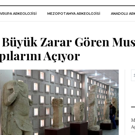
VRUPA ARKEOLOJISI
MEZOPOTAMYA ARKEOLOJISI
ANADOLU ARK
n Büyük Zarar Gören Mus
ılarını Açıyor
M
A