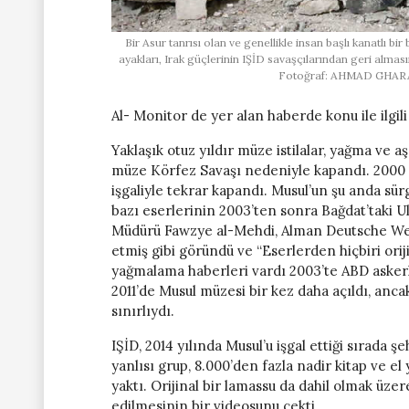
Bir Asur tanrısı olan ve genellikle insan başlı kanatlı bi
ayakları, Irak güçlerinin IŞİD savaşçılarından geri almas
Fotoğraf: AHMAD GHARABL
Al- Monitor de yer alan haberde konu ile ilgili 
Yaklaşık otuz yıldır müze istilalar, yağma ve aş
müze Körfez Savaşı nedeniyle kapandı. 2000 y
işgaliyle tekrar kapandı. Musul’un şu anda sür
bazı eserlerinin 2003’ten sonra Bağdat’taki U
Müdürü Fawzye al-Mehdi, Alman Deutsche Welle
etmiş gibi göründü ve “Eserlerden hiçbiri ori
yağmalama haberleri vardı 2003’te ABD askerle
2011’de Musul müzesi bir kez daha açıldı, ancak
sınırlıydı.
IŞİD, 2014 yılında Musul’u işgal ettiği sırada şe
yanlısı grup, 8.000’den fazla nadir kitap ve e
yaktı. Orijinal bir lamassu da dahil olmak üze
edilmesinin bir videosunu çekti .