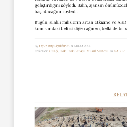
geliştirdiğini söyledi. Salih, ajansın önümüzde
başlatacağını söyledi.
Bugün, silahlı milislerin artan etkisine ve AB
konusundaki belirsizliğe rağmen, belki de bu s
By
Oğuz Büyükyıldırım
8 Aralık 2020
Etiketler:
DEAŞ
,
Irak
,
Irak Savaşı
,
Musul Müzesi
in
HABER
RELA