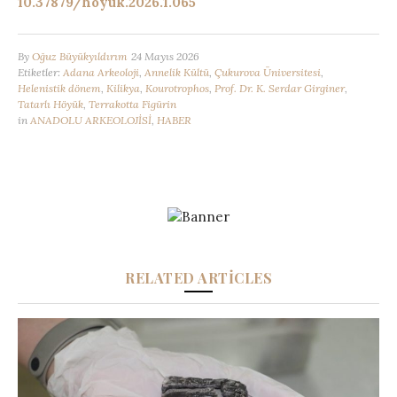
10.37879/hoyuk.2026.1.065
By
Oğuz Büyükyıldırım
24 Mayıs 2026
Etiketler:
Adana Arkeoloji
,
Annelik Kültü
,
Çukurova Üniversitesi
,
Helenistik dönem
,
Kilikya
,
Kourotrophos
,
Prof. Dr. K. Serdar Girginer
,
Tatarlı Höyük
,
Terrakotta Figürin
in
ANADOLU ARKEOLOJİSİ
,
HABER
RELATED ARTICLES