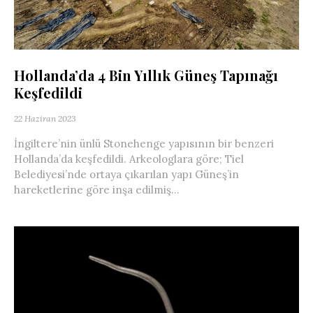
Hollanda’da 4 Bin Yıllık Güneş Tapınağı
Keşfedildi
22 Haziran 2023
İngiltere’nin ünlü Stonehenge yapısının bir benzeri
Hollanda’da keşfedildi. Arkeologlara göre; Tiel
Belediyesi’nde ortaya çıkarılan yapı Güneş’in
hareketlerine göre inşa edilmiş...