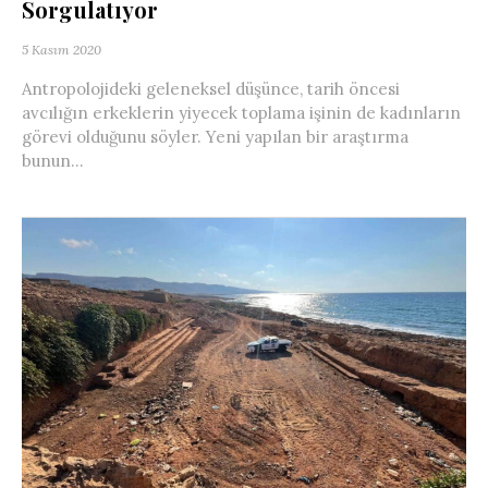
Sorgulatıyor
5 Kasım 2020
Antropolojideki geleneksel düşünce, tarih öncesi
avcılığın erkeklerin yiyecek toplama işinin de kadınların
görevi olduğunu söyler. Yeni yapılan bir araştırma
bunun...