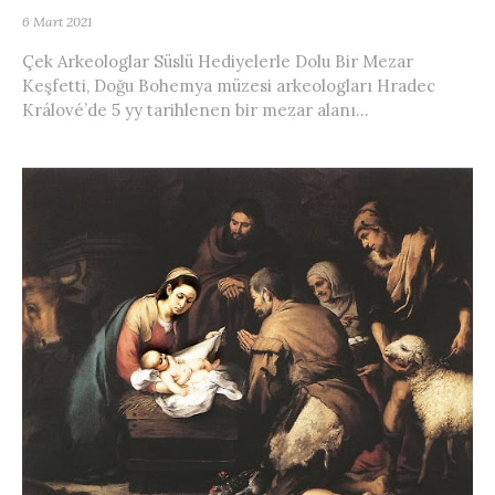
6 Mart 2021
Çek Arkeologlar Süslü Hediyelerle Dolu Bir Mezar
Keşfetti, Doğu Bohemya müzesi arkeologları Hradec
Králové’de 5 yy tarihlenen bir mezar alanı...