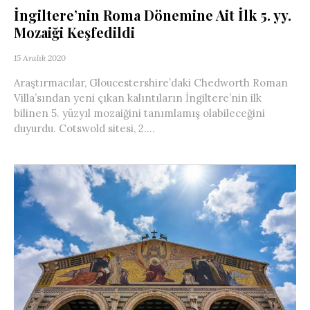
İngiltere’nin Roma Dönemine Ait İlk 5. yy.
Mozaiği Keşfedildi
15 Aralık 2020
Araştırmacılar, Gloucestershire’daki Chedworth Roman
Villa’sından yeni çıkan kalıntıların İngiltere’nin ilk
bilinen 5. yüzyıl mozaiğini tanımlamış olabileceğini
duyurdu. Cotswold sitesi, 2....