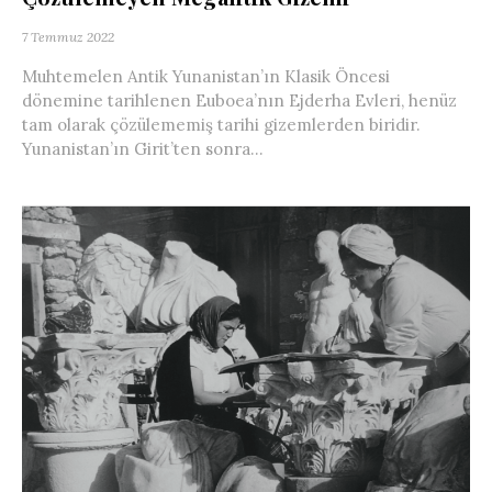
7 Temmuz 2022
Muhtemelen Antik Yunanistan’ın Klasik Öncesi
dönemine tarihlenen Euboea’nın Ejderha Evleri, henüz
tam olarak çözülememiş tarihi gizemlerden biridir.
Yunanistan’ın Girit’ten sonra...