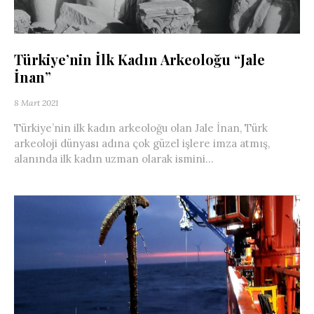
Türkiye’nin İlk Kadın Arkeoloğu “Jale
İnan”
8 Mart 2021
Türkiye’nin ilk kadın arkeoloğu olan Jale İnan, Türk
arkeoloji dünyası adına çok güzel işlere imza atmış,
alanında ilk kadın uzman olarak ismini...