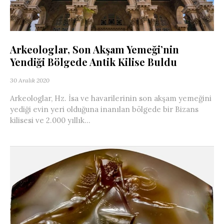
Arkeologlar, Son Akşam Yemeği’nin
Yendiği Bölgede Antik Kilise Buldu
30 Aralık 2020
Arkeologlar, Hz. İsa ve havarilerinin son akşam yemeğini
yediği evin yeri olduğuna inanılan bölgede bir Bizans
kilisesi ve 2.000 yıllık...