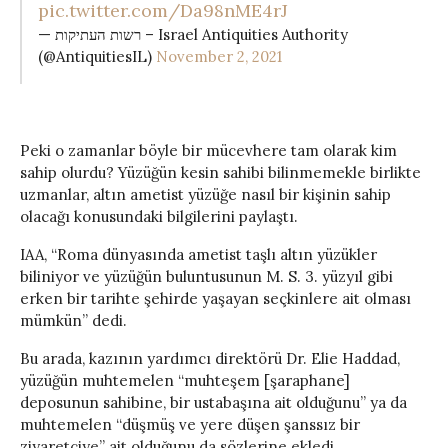
pic.twitter.com/Da98nME4rJ
— רשות העתיקות – Israel Antiquities Authority
(@AntiquitiesIL)
November 2, 2021
Peki o zamanlar böyle bir mücevhere tam olarak kim
sahip olurdu? Yüzüğün kesin sahibi bilinmemekle birlikte
uzmanlar, altın ametist yüzüğe nasıl bir kişinin sahip
olacağı konusundaki bilgilerini paylaştı.
IAA, “Roma dünyasında ametist taşlı altın yüzükler
biliniyor ve yüzüğün buluntusunun M. S. 3. yüzyıl gibi
erken bir tarihte şehirde yaşayan seçkinlere ait olması
mümkün” dedi.
Bu arada, kazının yardımcı direktörü Dr. Elie Haddad,
yüzüğün muhtemelen “muhteşem [şaraphane]
deposunun sahibine, bir ustabaşına ait olduğunu” ya da
muhtemelen “düşmüş ve yere düşen şanssız bir
ziyaretçiye” ait olduğunu da sözlerine ekledi.