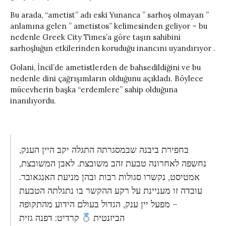
Bu arada, “ametist” adı eski Yunanca ” sarhoş olmayan ”
anlamına gelen ” ametistos” kelimesinden geliyor – bu
nedenle Greek City Times’a göre taşın sahibini
sarhoşluğun etkilerinden koruduğu inancını uyandırıyor .
Golani, İncil’de ametistlerden de bahsedildiğini ve bu
nedenle dini çağrışımların olduğunu açıkladı. Böylece
mücevherin başka “erdemlere” sahip olduğuna
inanılıyordu.
בחפירת ביבנה שבמסגרתה התגלה יקב היין הענק,
נחשפה לאחרונה טבעת זהב משובצת. לאבן המשובצת,
אמטיסט, נקשרו סגולות רבות ובהן מניעת האנגאובר.
עובדה זו מעניינת על רקע ההקשר בו נתגלתה הטבעת
– מפעל יין ענק, הגדול בעולם הידוע מהתקופה
הביזנטית
קרדיט: דפנה גזית