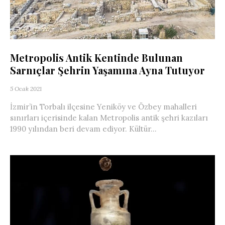
Metropolis Antik Kentinde Bulunan
Sarnıçlar Şehrin Yaşamına Ayna Tutuyor
5 Ocak 2021
İzmir’in Torbalı ilçesine Yeniköy ve Özbey mahalleri
sınırları içerisinde kalan Metropolis antik şehri kazıları
1990 yılından beri devam ediyor. Kültür...