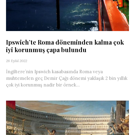
Ipswich’te Roma döneminden kalma çok
iyi korunmuş çapa bulundu
26 Eylül 2022
İngiltere’nin Ipswich kasabasında Roma veya
muhtemelen geç Demir Çağı dönemi yaklaşık 2 bin yıllık
çok iyi korunmuş nadir bir örnek...