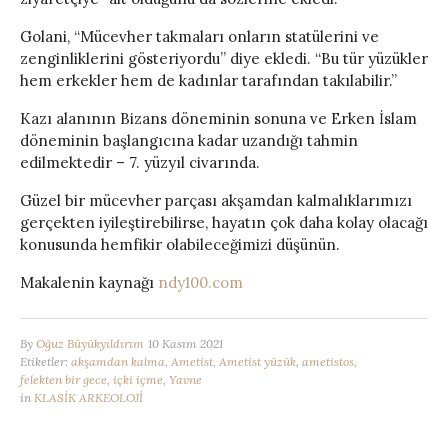
Golani, “Mücevher takmaları onların statülerini ve
zenginliklerini gösteriyordu” diye ekledi. “Bu tür yüzükler
hem erkekler hem de kadınlar tarafından takılabilir.”
Kazı alanının Bizans döneminin sonuna ve Erken İslam
döneminin başlangıcına kadar uzandığı tahmin
edilmektedir – 7. yüzyıl civarında.
Güzel bir mücevher parçası akşamdan kalmalıklarımızı
gerçekten iyileştirebilirse, hayatın çok daha kolay olacağı
konusunda hemfikir olabileceğimizi düşünün.
Makalenin kaynağı
ndy100.com
By
Oğuz Büyükyıldırım
10 Kasım 2021
Etiketler:
akşamdan kalma
,
Ametist
,
Ametist yüzük
,
ametistos
,
felekten bir gece
,
içki içme
,
Yavne
in
KLASİK ARKEOLOJİ