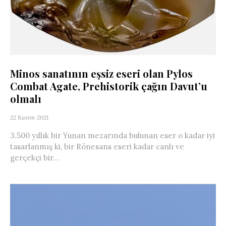
Minos sanatının eşsiz eseri olan Pylos
Combat Agate, Prehistorik çağın Davut’u
olmalı
22 Kasım 2021
3.500 yıllık bir Yunan mezarında bulunan eser o kadar iyi
tasarlanmış ki, bir Rönesans eseri kadar canlı ve
gerçekçi bir...