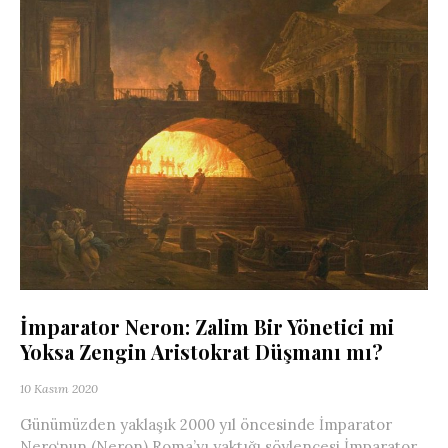
İmparator Neron: Zalim Bir Yönetici mi
Yoksa Zengin Aristokrat Düşmanı mı?
10 Kasım 2020
Günümüzden yaklaşık 2000 yıl öncesinde İmparator
Nero‘nun (Neron) Roma’yı yaktığı söylencesi İmparator