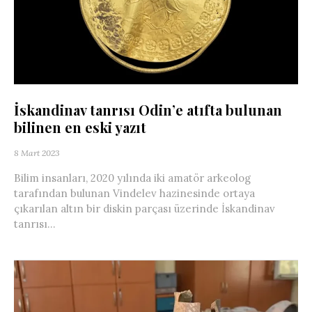
İskandinav tanrısı Odin’e atıfta bulunan
bilinen en eski yazıt
8 Mart 2023
Bilim insanları, 2020 yılında iki amatör arkeolog
tarafından bulunan Vindelev hazinesinde ortaya
çıkarılan altın bir diskin parçası üzerinde İskandinav
tanrısı...