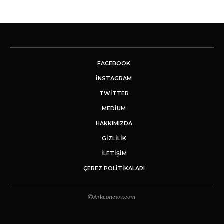
FACEBOOK
INSTAGRAM
TWITTER
MEDIUM
HAKKIMIZDA
GİZLİLİK
İLETIŞIM
ÇEREZ POLITIKALARI
©Arkeonews.com