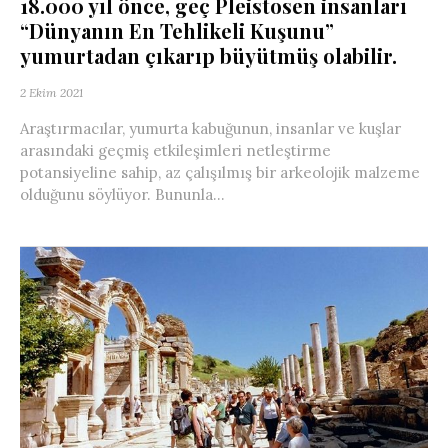
18.000 yıl önce, geç Pleistosen insanları
“Dünyanın En Tehlikeli Kuşunu”
yumurtadan çıkarıp büyütmüş olabilir.
2 Ekim 2021
Araştırmacılar, yumurta kabuğunun, insanlar ve kuşlar
arasındaki geçmiş etkileşimleri netleştirme
potansiyeline sahip, az çalışılmış bir arkeolojik malzeme
olduğunu söylüyor. Bununla...