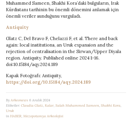
Muhammed Sameen, Shakhi Kora’daki bulguların, Irak
Kürdistanı tarihinin bu önemli dönemini anlamak için
önemli veriler sunduğunu vurguladı.
Antiquity
Glatz C, Del Bravo F, Chelazzi F, et al. There and back
again: local institutions, an Uruk expansion and the
rejection of centralisation in the Sirwan/Upper Diyala
region. Antiquity. Published online 2024:1-16.
doi:10.15184/aqy.2024.189
Kapak Fotoğrafı: Antiquity,
https://doi.org/10.15184/aqy.2024.189
By
Arkeonews
6 Aralık 2024
Etiketler:
Claudia Glatz
,
Kalar
,
Salah Muhammed Sameen
,
Shakhi Kora
,
Uruk
in
HABER
,
Mezopotamya Arkeolojisi