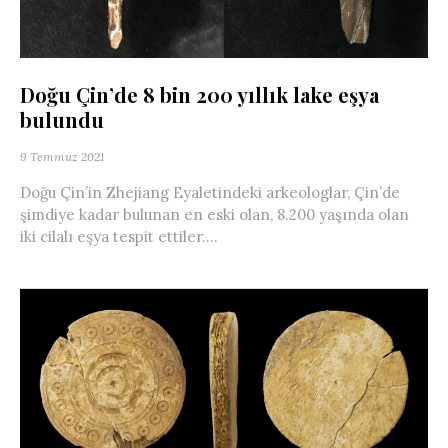
Doğu Çin’de 8 bin 200 yıllık lake eşya
bulundu
9 Temmuz 2021
Doğu Çin’in Zhejiang Eyaletindeki arkeologlar, Çin’de
şimdiye kadar bulunan en eski olan, 8.200 yaşında olan
iki cilalı eşya tespit ettiler....