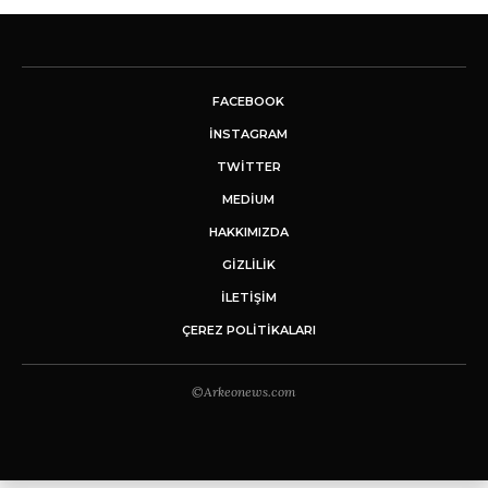
FACEBOOK
INSTAGRAM
TWITTER
MEDIUM
HAKKIMIZDA
GİZLİLİK
İLETIŞIM
ÇEREZ POLITIKALARI
©Arkeonews.com