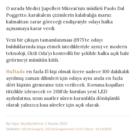
O sırada Medici Şapelleri Müzesi’nin müdürü Paolo Dal
Poggetto, karakalem çizimlerin kalabalığa maruz
kalmaktan zarar göreceği endişesiyle odayı halka
açmamaya karar verdi.
Yeni bir çıkışın tamamlanması (1975’te odayı
bulduklarında inşa etmek istedikleriyle aynı) ve modern
teknoloji, Gizli Oda’yı kontrollü bir şekilde halka açık hale
getirmeyi mümkün kıldı.
Haftada
en fazla 15 kişi olmak üzere sadece 100 dakikalık
ayrılmış zaman dilimleri için odaya aynı anda en fazla
dört kişinin girmesine izin verilecek. Koruma koşulları
titizlikle izlenecek ve 2018’de kurulan yeni LED
aydınlatma, uzun saatler süren karanlıkla dönüşümlü
olarak yalnızca kısa süreler için açık olacak.
By
Oğuz Büyükyıldırım
3 Kasım 2023
Etiketler:
Michelangelo
,
Michelangelo'nun Gizli Odası
in
HABER