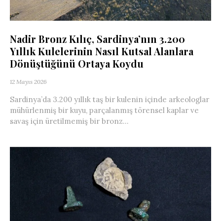
Nadir Bronz Kılıç, Sardinya’nın 3.200
Yıllık Kulelerinin Nasıl Kutsal Alanlara
Dönüştüğünü Ortaya Koydu
12 Mayıs 2026
Sardinya’da 3.200 yıllık taş bir kulenin içinde arkeologlar
mühürlenmiş bir kuyu, parçalanmış törensel kaplar ve
savaş için üretilmemiş bir bronz...