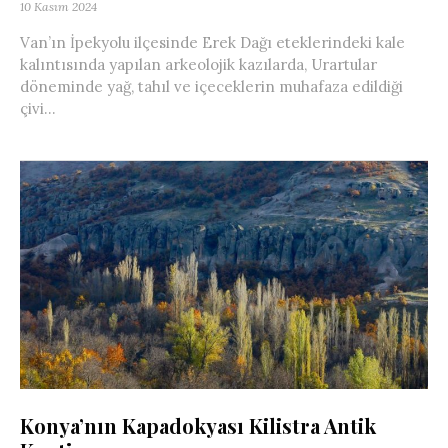
10 Kasım 2024
Van’ın İpekyolu ilçesinde Erek Dağı eteklerindeki kale
kalıntısında yapılan arkeolojik kazılarda, Urartular
döneminde yağ, tahıl ve içeceklerin muhafaza edildiği
çivi...
Konya’nın Kapadokyası Kilistra Antik