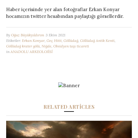
Haber içerisinde yer alan fotoğraflar Erkan Konyar
hocamızın twitter hesabından paylaştığı görsellerdir.
By
Oğuz Büyükyıldırım
3 Ekim 2021
Etiketler:
Erkan Konyar
,
Geç Hitit
,
Göllüdağ
,
Göllüdağ Antik Kenti
,
Göllüdağ krater gölü
,
Niğde
,
Obsidyen taşı ticareti
in
ANADOLU ARKEOLOJİSİ
RELATED ARTICLES