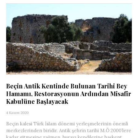
Beçin Antik Kentinde Bulunan Tarihi Bey
Hamamı, Restorasyonun Ardından Misafir
Kabulüne Başlayacak
4 Kasım 2020
Beçin kalesi Türk İslam dönemi yerleşmelerinin önemli
merkezlerinden biridir. Antik şehrin tarihi M.Ö 2000’lere
kadar gitmesine rağmen, burayı kendilerine başkent...