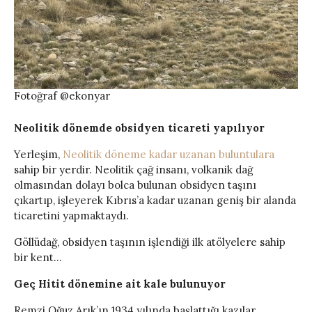
Fotoğraf @ekonyar
Neolitik dönemde obsidyen ticareti yapılıyor
Yerleşim,
Neolitik döneme kadar uzanan buluntulara
sahip bir yerdir. Neolitik çağ insanı, volkanik dağ
olmasından dolayı bolca bulunan obsidyen taşını
çıkartıp, işleyerek Kıbrıs’a kadar uzanan geniş bir alanda
ticaretini yapmaktaydı.
Göllüdağ, obsidyen taşının işlendiği ilk atölyelere sahip
bir kent…
Geç Hitit dönemine ait kale bulunuyor
Remzi Oğuz Arık’ın 1934 yılında başlattığı kazılar,