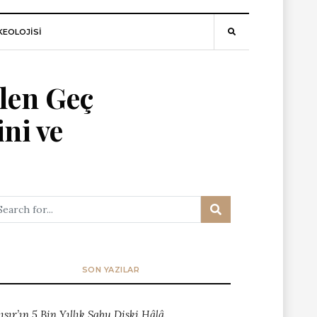
EOLOJİSİ
ilen Geç
ini ve
SON YAZILAR
ısır’ın 5 Bin Yıllık Sabu Diski Hâlâ