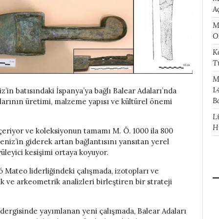
A
M
O
K
T
M
1.
iz’in batısındaki İspanya’ya bağlı Balear Adaları’nda
B
larının üretimi, malzeme yapısı ve kültürel önemi
L
H
i içeriyor ve koleksiyonun tamamı M. Ö. 1000 ila 800
eniz’in giderek artan bağlantısını yansıtan yerel
yüleyici kesişimi ortaya koyuyor.
 Mateo liderliğindeki çalışmada, izotopları ve
ik ve arkeometrik analizleri birleştiren bir strateji
dergisinde yayımlanan yeni çalışmada, Balear Adaları