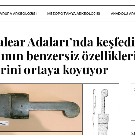
VRUPA ARKEOLOJISI
MEZOPOTAMYA ARKEOLOJISI
ANADOLU ARK
alear Adaları’nda keşfed
ının benzersiz özellikler
rini ortaya koyuyor
M