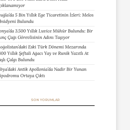
çıklanamıyor
uğla’da 5 Bin Yıllık Ege Ticaretinin İzleri: Melos
bsidyeni Bulundu
onya’da 3.500 Yıllık Luvice Mühür Bulundu: Bir
unç Çağı Görevlisinin Adını Taşıyor
oğolistan’daki Eski Türk Dönemi Mezarında
400 Yıllık Şeftali Ağacı Yay ve Runik Yazıtlı At
aşlı Çalgı Bulundu
ibya’daki Antik Apollonia’da Nadir Bir Yunan
ipodromu Ortaya Çıktı
SON YORUMLAR