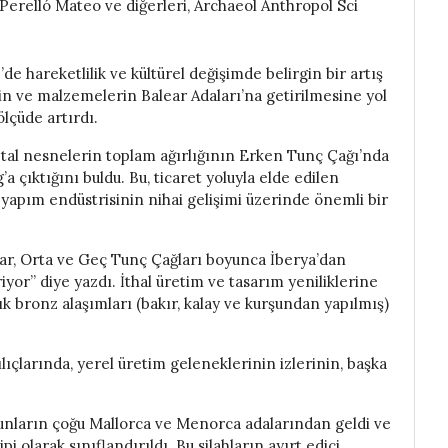
. Perelló Mateo ve diğerleri, Archaeol Anthropol Sci
’de hareketlilik ve kültürel değişimde belirgin bir artış
rin ve malzemelerin Balear Adaları’na getirilmesine yol
ölçüde artırdı.
tal nesnelerin toplam ağırlığının Erken Tunç Çağı’nda
’a çıktığını buldu. Bu, ticaret yoluyla elde edilen
ç yapım endüstrisinin nihai gelişimi üzerinde önemli bir
lar, Orta ve Geç Tunç Çağları boyunca İberya’dan
iyor” diye yazdı. İthal üretim ve tasarım yeniliklerine
 bronz alaşımları (bakır, kalay ve kurşundan yapılmış)
ıçlarında, yerel üretim geleneklerinin izlerinin, başka
bunların çoğu Mallorca ve Menorca adalarından geldi ve
i olarak sınıflandırıldı. Bu silahların ayırt edici