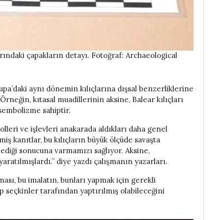
rındaki çapakların detayı. Fotoğraf: Archaeological
vrupa’daki aynı dönemin kılıçlarına dışsal benzerliklerine
neğin, kıtasal muadillerinin aksine, Balear kılıçları
sembolizme sahiptir.
rolleri ve işlevleri anakarada aldıkları daha genel
ş kanıtlar, bu kılıçların büyük ölçüde savaşta
ediği sonucuna varmamızı sağlıyor. Aksine,
ratılmışlardı.” diye yazdı çalışmanın yazarları.
ması, bu imalatın, bunları yapmak için gerekli
 seçkinler tarafından yaptırılmış olabileceğini