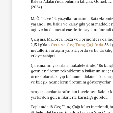
Balear Adaları’nda bulunan kılıçlar. Görsel: L
(2024)
M. Ö. 14. ve 13. yüzyıllar arasında Batı Akdeniz
yaşandı. Bu, bakır ve kalay gibi yeni maddele
açtı ve bu da metal eserlerin sayısını önemli 
Çalışma, Mallorca, Ibiza ve Formentera’da me
2,15 kg’dan
Orta ve Geç Tunç Çağı’nda
53 kg
metallerin artışını yansıtıyordu ve bu da kılı
etkiye sahipti.
Çalışmanın yazarları makalelerinde, “Bu kılıç
getirilen üretim tekniklerinin kullanımını içer
örnek olarak, kayıp balmumu dökümü, karmaşık
ve bileşik nesnelerin üretimini gösteriyorlar.
Araştırmacılar tarafından incelenen Balear kıl
yerlerden gelen fikirlerle karıştığı görüldü.
Toplamda 18 Geç Tunç Çağı kılıcı incelendi, 
ilk bulundukları yerin adını taşıyan Son Oms tip