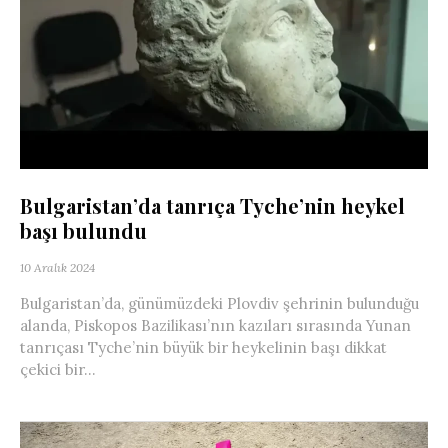
Bulgaristan’da tanrıça Tyche’nin heykel
başı bulundu
10 Aralık 2024
Bulgaristan’da, günümüzdeki Plovdiv şehrinin bulunduğu
alanda, Piskopos Bazilikası’nın kazıları sırasında Yunan
tanrıçası Tyche’nin büyük bir heykelinin başı dikkat
çekici bir...