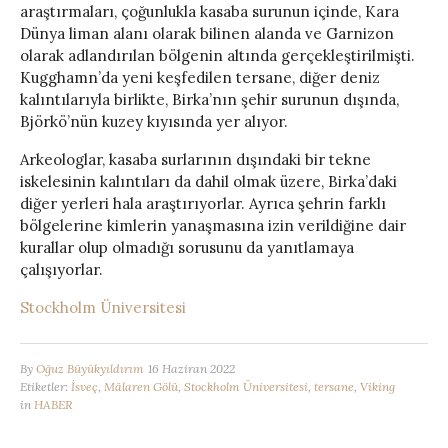
araştırmaları, çoğunlukla kasaba surunun içinde, Kara
Dünya liman alanı olarak bilinen alanda ve Garnizon
olarak adlandırılan bölgenin altında gerçekleştirilmişti.
Kugghamn’da yeni keşfedilen tersane, diğer deniz
kalıntılarıyla birlikte, Birka’nın şehir surunun dışında,
Björkö’nün kuzey kıyısında yer alıyor.
Arkeologlar, kasaba surlarının dışındaki bir tekne
iskelesinin kalıntıları da dahil olmak üzere, Birka’daki
diğer yerleri hala araştırıyorlar. Ayrıca şehrin farklı
bölgelerine kimlerin yanaşmasına izin verildiğine dair
kurallar olup olmadığı sorusunu da yanıtlamaya
çalışıyorlar.
Stockholm Üniversitesi
By
Oğuz Büyükyıldırım
16 Haziran 2022
Etiketler:
İsveç
,
Mälaren Gölü
,
Stockholm Üniversitesi
,
tersane
,
Viking
in
HABER