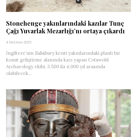
Stonehenge yakınlarındaki kazılar Tunç
Çağı Yuvarlak Mezarlığı’nı ortaya çıkardı
4 Haziran 2023
İngiltere’nin Salisbury kenti yakınlarındaki planlı bir
konut geliştirme alanında kazı yapan Cotswold
Archaeology ekibi, 3.500 ila 4.000 yıl arasında
olabilecek...