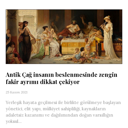
Antik Çağ insanın beslenmesinde zengin
fakir ayrımı dikkat çekiyor
25 Kasım 2021
Yerleşik hayata geçilmesi ile birlikte görülmeye başlayan
yönetici, elit yapı, mülkiyet sahipliliği, kaynakların
adaletsiz kazanımı ve dağılımından doğan varsıllığın
yoksul...