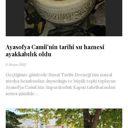
Ayasofya Camii’nin tarihi su haznesi
ayakkabılık oldu
9 Mayıs 2022
Geçtiğimiz günlerde Sanat Tarihi Derneği’nin sosyal
medya hesabından duyurduğu ve büyük tepki toplayan
Ayasofya Camii’nin İmparatorluk Kapısı tahribatından
sonra şimdide...