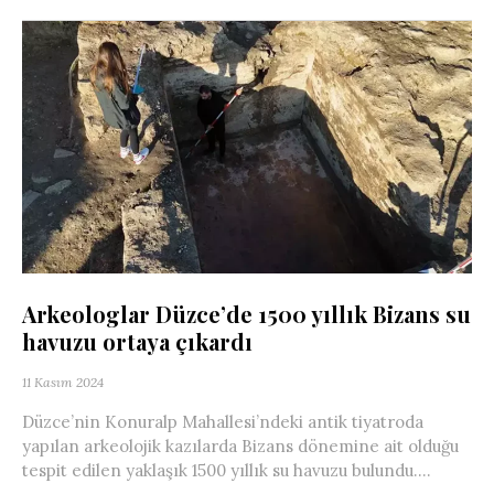
Arkeologlar Düzce’de 1500 yıllık Bizans su
havuzu ortaya çıkardı
11 Kasım 2024
Düzce’nin Konuralp Mahallesi’ndeki antik tiyatroda
yapılan arkeolojik kazılarda Bizans dönemine ait olduğu
tespit edilen yaklaşık 1500 yıllık su havuzu bulundu....