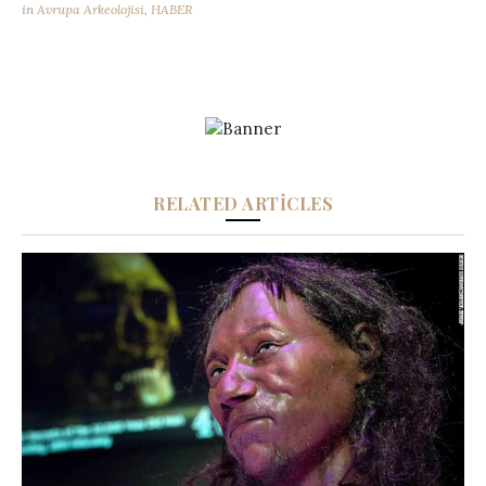
in
Avrupa Arkeolojisi
,
HABER
RELATED ARTICLES