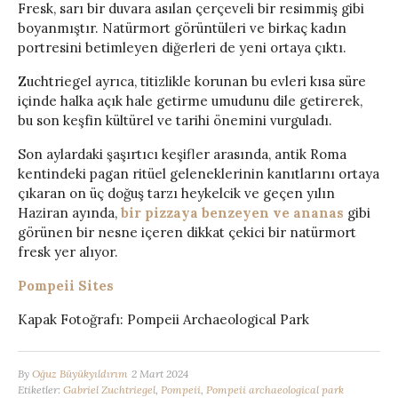
Fresk, sarı bir duvara asılan çerçeveli bir resimmiş gibi
boyanmıştır. Natürmort görüntüleri ve birkaç kadın
portresini betimleyen diğerleri de yeni ortaya çıktı.
Zuchtriegel ayrıca, titizlikle korunan bu evleri kısa süre
içinde halka açık hale getirme umudunu dile getirerek,
bu son keşfin kültürel ve tarihi önemini vurguladı.
Son aylardaki şaşırtıcı keşifler arasında, antik Roma
kentindeki pagan ritüel geleneklerinin kanıtlarını ortaya
çıkaran on üç doğuş tarzı heykelcik ve geçen yılın
Haziran ayında,
bir pizzaya benzeyen ve ananas
gibi
görünen bir nesne içeren dikkat çekici bir natürmort
fresk yer alıyor.
Pompeii Sites
Kapak Fotoğrafı: Pompeii Archaeological Park
By
Oğuz Büyükyıldırım
2 Mart 2024
Etiketler:
Gabriel Zuchtriegel
,
Pompeii
,
Pompeii archaeological park