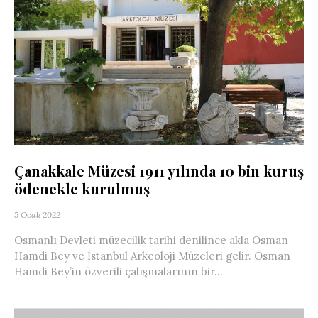
Çanakkale Müzesi 1911 yılında 10 bin kuruş
ödenekle kurulmuş
5 Ocak 2022
Osmanlı Devleti müzecilik tarihi denilince akla Osman
Hamdi Bey ve İstanbul Arkeoloji Müzeleri gelir. Osman
Hamdi Bey’in özverili çalışmalarının bir...