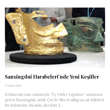
Sanxingdui Harabeleri’nde Yeni Keşifler
27 Mart 2021
Kelimenin tam anlamıyla “Üç Yıldız Yığınları” anlamına
gelen Sanxingdui, antik Çin’de Shu Krallığı’na ait kültürel
bir kalıntıdır. Bu isim, sitedeki 3...