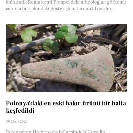
ünlü antik Roma kenti Pompei’deki arkeologlar, görkemli
sütunlu bir salondaki gösterişli natürmort freskler...
Polonya’daki en eski bakır ürünü bir balta
keşfedildi
30 Mart 2024
Polonya’nın Hrubieszów bölgesindeki Horodło