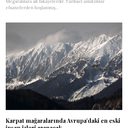
Megaralılara ait hikayelerdir. Tarihsel anlatımlar
efsanelerden hoşlanmış...
Karpat mağaralarında Avrupa’daki en eski
insan izleri aranacak