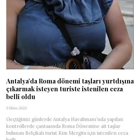
Antalya’da Roma dönemi taşları yurtdışına
çıkarmak isteyen turiste istenilen ceza
belli oldu
5 Ekim 2023
Geçtiğimiz günlerde Antalya Havalimanı’nda yapılan
kontrollerde çantasında Roma Dönemine ait taşlar
bulunan Belçikalı turist Kim Mergits için istenilen ceza
belli...