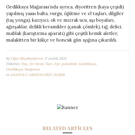
Gedikkaya Mağarası’nda ayrıca, diyoritten (kaya çeşidi)
yapılmış yassı balta, vurgu, öğütme ve el taşları, dilgiler
(taş yonga), kazıyıcı, ok ve mızrak ucu, aşı boyaları,
ağırşaklar, delikli keramikler (çanak çömlek), tığ, delici,
mablak (karıştırma aparatı) gibi çeşitli kemik aletler,
malakitten bir külçe ve boncuk gün ışığına çıkarıldı.
By
Oğuz Büyükyıldırım
17 Aralık 2022
Etiketler:
Doç. Dr. Deniz Sarı
,
Epi-paleolitik
,
Gedikkaya
,
Gedikkaya Mağarası
in
ANADOLU ARKEOLOJİSİ
,
HABER
RELATED ARTICLES