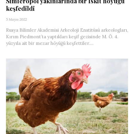
Simferopol yakınlarında bir İskit höyüğü
keşfedildi
5 Mayıs 2022
Rusya Bilimler Akademisi Arkeoloji Enstitüsü arkeologları,
Kırım Piedmont’ta yaptıkları keşif gezisinde M. Ö. 4.
yüzyıla ait bir mezar höyüğü keşfettiler....