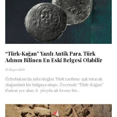
“Türk-Kağan” Yazılı Antik Para, Türk
Adının Bilinen En Eski Belgesi Olabilir
15 Mayıs 2025
Özbekistan’da arkeologlar, Türk tarihine ışık tutacak
olağanüstü bir bulguya ulaştı. Üzerinde “Türk-Kağan”
ifadesi yer alan, 6. yüzyıla ait bronz bir...