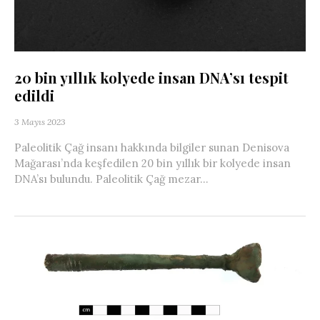
20 bin yıllık kolyede insan DNA’sı tespit
edildi
3 Mayıs 2023
Paleolitik Çağ insanı hakkında bilgiler sunan Denisova
Mağarası’nda keşfedilen 20 bin yıllık bir kolyede insan
DNA’sı bulundu. Paleolitik Çağ mezar...