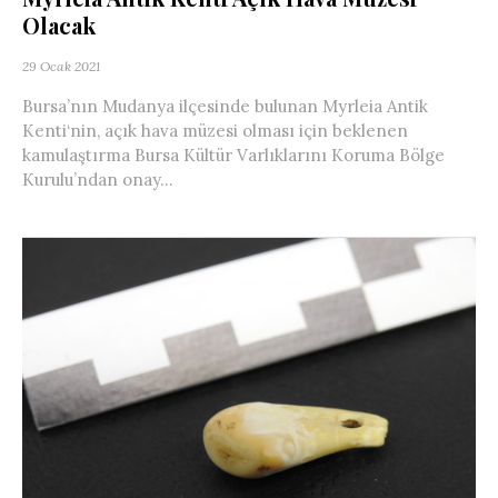
Olacak
29 Ocak 2021
Bursa’nın Mudanya ilçesinde bulunan Myrleia Antik
Kenti‘nin, açık hava müzesi olması için beklenen
kamulaştırma Bursa Kültür Varlıklarını Koruma Bölge
Kurulu’ndan onay...