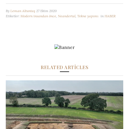
By
Leman Altuntaş
27 Ekim 2020
Etiketler:
Modern insandan önce
,
Neandertal
,
Tekne yapımı
in
HABER
RELATED ARTICLES