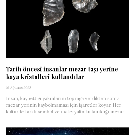
Tarih öncesi insanlar mezar taşı yerine
kaya kristalleri kullandılar
16 Ağustos 2022
İnsan, kaybettiği yakınlarını toprağa verdikten sonra
mezar yerinin kaybolmaması için işaretler koyar. Her
kültürde farklı sembol ve materyalin kullanıldığı mezar...