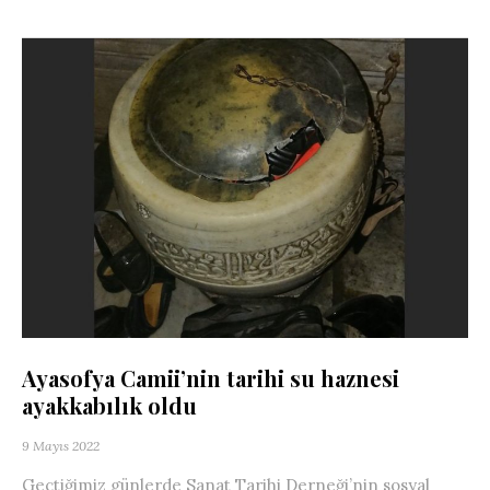
Ayasofya Camii’nin tarihi su haznesi
ayakkabılık oldu
9 Mayıs 2022
Geçtiğimiz günlerde Sanat Tarihi Derneği’nin sosyal