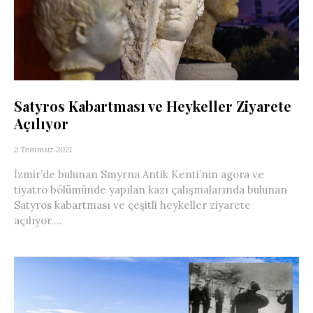
Satyros Kabartması ve Heykeller Ziyarete
Açılıyor
2 Temmuz 2021
İzmir’de bulunan Smyrna Antik Kenti’nin agora ve
tiyatro bölümünde yapılan kazı çalışmalarında bulunan
Satyros kabartması ve çeşitli heykeller ziyarete
açılıyor....