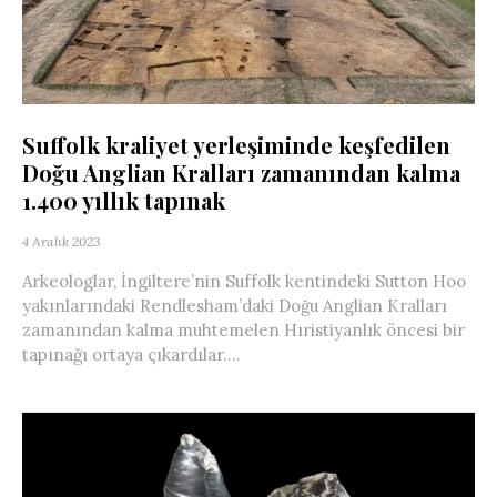
Suffolk kraliyet yerleşiminde keşfedilen
Doğu Anglian Kralları zamanından kalma
1.400 yıllık tapınak
4 Aralık 2023
Arkeologlar, İngiltere’nin Suffolk kentindeki Sutton Hoo
yakınlarındaki Rendlesham’daki Doğu Anglian Kralları
zamanından kalma muhtemelen Hıristiyanlık öncesi bir
tapınağı ortaya çıkardılar....