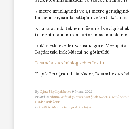
artık korunmamaktadır ve sadece bitümde iz 
7 metre uzunluğunda ve 1,4 metre genişliğinde
bir nehir kıyısında battığını ve tortu katman
Kazı sırasında teknenin üzeri kil ve alçı kabuk
teknenin tamamının kurtarılması mümkün ol
Irak’ın eski eserler yasasına göre, Mezopotam
Bağdat’taki Irak Müzesi’ne götürüldü.
Deutsches Archäologisches Institut
Kapak Fotoğrafı: Julia Nador, Deutsches Archä
By
Oğuz Büyükyıldırım
9 Nisan 2022
Etiketler:
Alman Arkeoloji Enstitüsü Şark Dairesi
,
Kral Enme
Uruk antik kenti
in
HABER
,
Mezopotamya Arkeolojisi