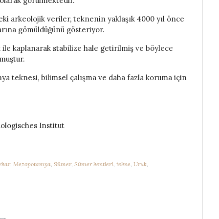
olarak görülmektedir.
ki arkeolojik veriler, teknenin yaklaşık 4000 yıl önce
larına gömüldüğünü gösteriyor.
 ile kaplanarak stabilize hale getirilmiş ve böylece
muştur.
ya teknesi, bilimsel çalışma ve daha fazla koruma için
ologisches Institut
rkar
,
Mezopotamya
,
Sümer
,
Sümer kentleri
,
tekne
,
Uruk
,