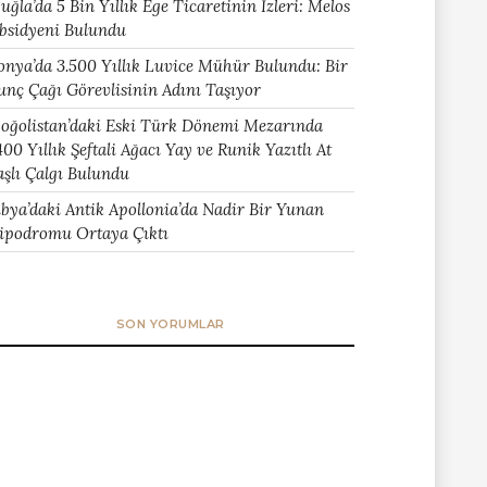
uğla’da 5 Bin Yıllık Ege Ticaretinin İzleri: Melos
bsidyeni Bulundu
onya’da 3.500 Yıllık Luvice Mühür Bulundu: Bir
unç Çağı Görevlisinin Adını Taşıyor
oğolistan’daki Eski Türk Dönemi Mezarında
400 Yıllık Şeftali Ağacı Yay ve Runik Yazıtlı At
aşlı Çalgı Bulundu
ibya’daki Antik Apollonia’da Nadir Bir Yunan
ipodromu Ortaya Çıktı
SON YORUMLAR