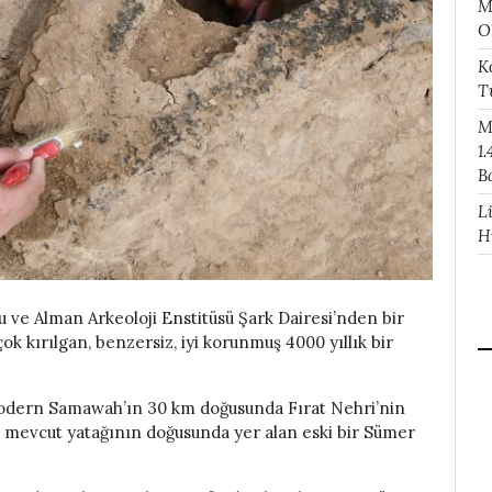
M
O
K
T
M
1.
B
L
H
 ve Alman Arkeoloji Enstitüsü Şark Dairesi’nden bir
ok kırılgan, benzersiz, iyi korunmuş 4000 yıllık bir
modern Samawah’ın 30 km doğusunda Fırat Nehri’nin
n mevcut yatağının doğusunda yer alan eski bir Sümer