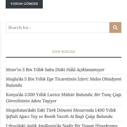
SON YAZILAR
Mısır’ın 5 Bin Yıllık Sabu Diski Hâlâ Açıklanamıyor
Muğla’da 5 Bin Yıllık Ege Ticaretinin İzleri: Melos Obsidyeni
Bulundu
Konya’da 3.500 Yıllık Luvice Mühür Bulundu: Bir Tunç Çağı
Görevlisinin Adını Taşıyor
Moğolistan’daki Eski Türk Dönemi Mezarında 1.400 Yıllık
Şeftali Ağacı Yay ve Runik Yazıtlı At Başlı Çalgı Bulundu
Libya’daki Antik Apollonia’da Nadir Bir Yunan Hipodromu