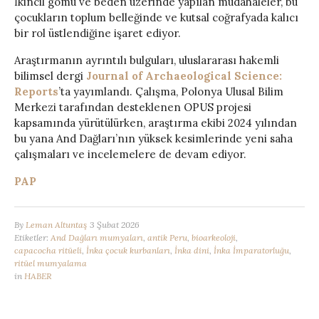
İkincil gömü ve beden üzerinde yapılan müdahaleler, bu
çocukların toplum belleğinde ve kutsal coğrafyada kalıcı
bir rol üstlendiğine işaret ediyor.
Araştırmanın ayrıntılı bulguları, uluslararası hakemli
bilimsel dergi
Journal of Archaeological Science:
Reports
’ta yayımlandı. Çalışma, Polonya Ulusal Bilim
Merkezi tarafından desteklenen OPUS projesi
kapsamında yürütülürken, araştırma ekibi 2024 yılından
bu yana And Dağları’nın yüksek kesimlerinde yeni saha
çalışmaları ve incelemelere de devam ediyor.
PAP
By
Leman Altuntaş
3 Şubat 2026
Etiketler:
And Dağları mumyaları
,
antik Peru
,
bioarkeoloji
,
capacocha ritüeli
,
İnka çocuk kurbanları
,
İnka dini
,
İnka İmparatorluğu
,
ritüel mumyalama
in
HABER