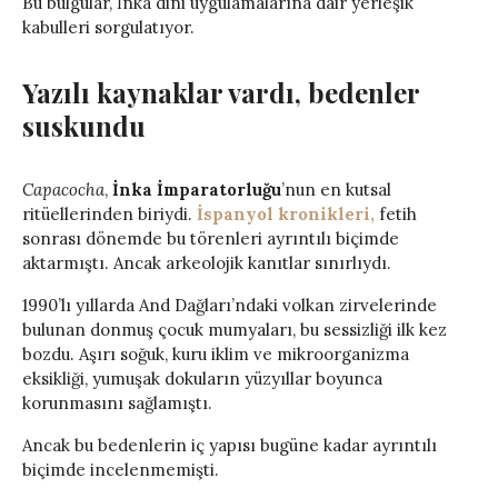
Bu bulgular, İnka dini uygulamalarına dair yerleşik
kabulleri sorgulatıyor.
Yazılı kaynaklar vardı, bedenler
suskundu
Capacocha
,
İnka İmparatorluğu
’nun en kutsal
ritüellerinden biriydi.
İspanyol kronikleri,
fetih
sonrası dönemde bu törenleri ayrıntılı biçimde
aktarmıştı. Ancak arkeolojik kanıtlar sınırlıydı.
1990’lı yıllarda And Dağları’ndaki volkan zirvelerinde
bulunan donmuş çocuk mumyaları, bu sessizliği ilk kez
bozdu. Aşırı soğuk, kuru iklim ve mikroorganizma
eksikliği, yumuşak dokuların yüzyıllar boyunca
korunmasını sağlamıştı.
Ancak bu bedenlerin iç yapısı bugüne kadar ayrıntılı
biçimde incelenmemişti.