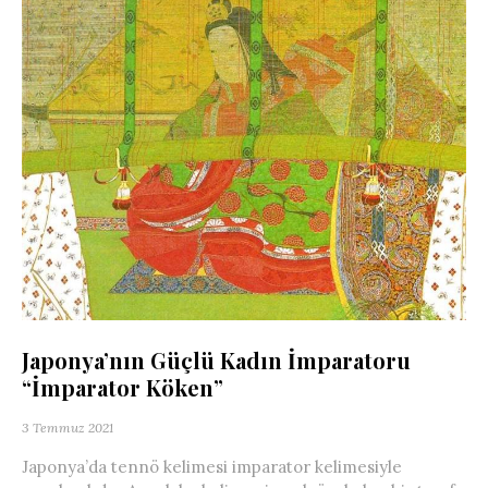
Japonya’nın Güçlü Kadın İmparatoru
“İmparator Köken”
3 Temmuz 2021
Japonya’da tennö kelimesi imparator kelimesiyle