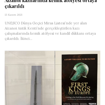
Aizanoi kazılarında kemik atölyesi ortaya
çıkarıldı
13 Kasım 2021
UNESCO Dünya Geçici Miras Listesi’nde yer alan
Aizanoi Antik Kenti’nde gerçekleştirilen kazı
çalışmalarında kemik atölyesi ve kandil dükkanı ortaya
çıkarıldı. İkinci...