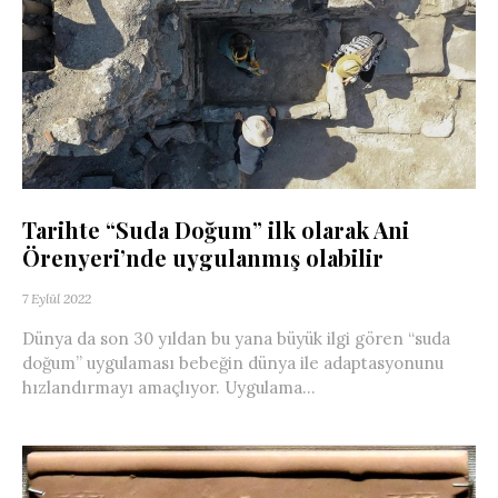
Tarihte “Suda Doğum” ilk olarak Ani
Örenyeri’nde uygulanmış olabilir
7 Eylül 2022
Dünya da son 30 yıldan bu yana büyük ilgi gören “suda
doğum” uygulaması bebeğin dünya ile adaptasyonunu
hızlandırmayı amaçlıyor. Uygulama...