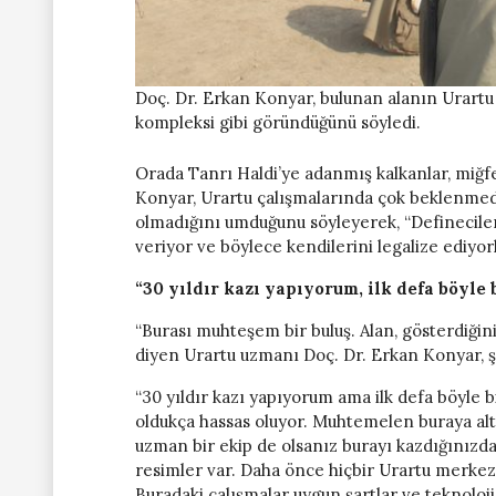
Doç. Dr. Erkan Konyar, bulunan alanın Urartu 
kompleksi gibi göründüğünü söyledi.
Orada Tanrı Haldi’ye adanmış kalkanlar, miğf
Konyar, Urartu çalışmalarında çok beklenmedik,
olmadığını umduğunu söyleyerek, “Defineciler 
veriyor ve böylece kendilerini legalize ediyorl
“30 yıldır kazı yapıyorum, ilk defa böyle
“Burası muhteşem bir buluş. Alan, gösterdiğin
diyen Urartu uzmanı Doç. Dr. Erkan Konyar, şu
“30 yıldır kazı yapıyorum ama ilk defa böyle b
oldukça hassas oluyor. Muhtemelen buraya altta
uzman bir ekip de olsanız burayı kazdığınızd
resimler var. Daha önce hiçbir Urartu merkez
Buradaki çalışmalar uygun şartlar ve teknoloj