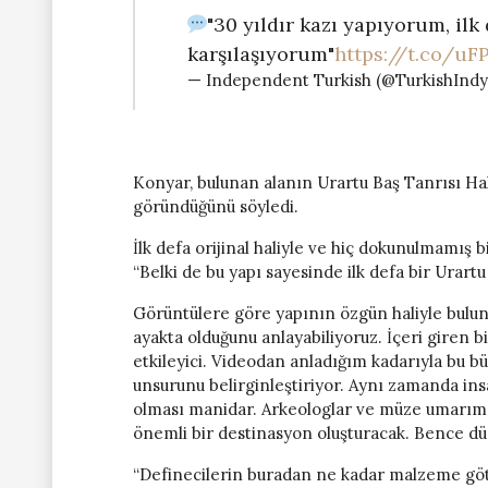
"30 yıldır kazı yapıyorum, ilk
karşılaşıyorum"
https://t.co/uFP
— Independent Turkish (@TurkishInd
Konyar, bulunan alanın Urartu Baş Tanrısı Hal
göründüğünü söyledi.
İlk defa orijinal haliyle ve hiç dokunulmamış 
“Belki de bu yapı sayesinde ilk defa bir Urart
Görüntülere göre yapının özgün haliyle bulun
ayakta olduğunu anlayabiliyoruz. İçeri giren bi
etkileyici. Videodan anladığım kadarıyla bu bü
unsurunu belirginleştiriyor. Aynı zamanda insa
olması manidar. Arkeologlar ve müze umarım e
önemli bir destinasyon oluşturacak. Bence dü
“Definecilerin buradan ne kadar malzeme göt