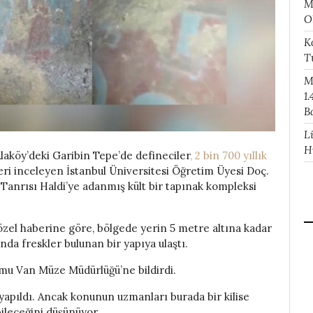
M
O
K
T
M
1.
B
L
H
laköy’deki Garibin Tepe’de defineciler
, 2 bin 700 yıllık
leri inceleyen İstanbul Üniversitesi Öğretim Üyesi Doç.
Tanrısı Haldi’ye adanmış kült bir tapınak kompleksi
zel haberine göre, bölgede yerin 5 metre altına kadar
nda freskler bulunan bir yapıya ulaştı.
umu Van Müze Müdürlüğü’ne bildirdi.
 yapıldı. Ancak konunun uzmanları burada bir kilise
bileceğini düşünüyor.