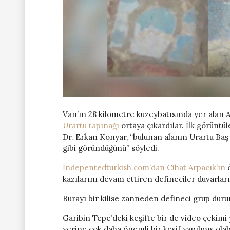
Van’ın 28 kilometre kuzeybatısında yer alan A
Urartu tapınağı
ortaya çıkardılar. İlk görüntü
Dr. Erkan Konyar, “bulunan alanın Urartu Baş 
gibi göründüğünü” söyledi.
İndepentedturkish.com’dan Cihat Arpacık’ın
ö
kazılarını devam ettiren defineciler duvarları
Burayı bir kilise zanneden defineci grup dur
Garibin Tepe’deki keşifte bir de video çekimi
yerine çok daha önemli bir keşif yapılmış ola