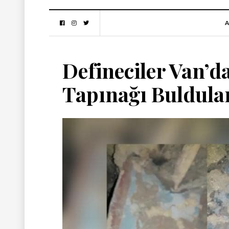
A
Defineciler Van’da
Tapınağı Buldula