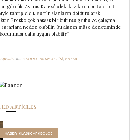
u gördük. Ayanis Kalesi’ndeki kazılarda bu tahribat
yle tahrip oldu. Bu tür alanların doldurularak
ktır. Fresko çok hassas bir buluntu grubu ve çalışma
 zararlara neden olabilir. Bu alanın müze denetiminde
korunması daha uygun olabilir.”
tapınağı
in
ANADOLU ARKEOLOJİSİ
,
HABER
TED ARTICLES
HABER
,
KLASİK ARKEOLOJİ