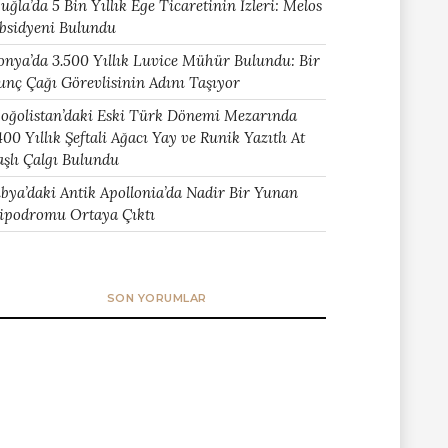
uğla’da 5 Bin Yıllık Ege Ticaretinin İzleri: Melos
bsidyeni Bulundu
onya’da 3.500 Yıllık Luvice Mühür Bulundu: Bir
unç Çağı Görevlisinin Adını Taşıyor
oğolistan’daki Eski Türk Dönemi Mezarında
400 Yıllık Şeftali Ağacı Yay ve Runik Yazıtlı At
aşlı Çalgı Bulundu
ibya’daki Antik Apollonia’da Nadir Bir Yunan
ipodromu Ortaya Çıktı
SON YORUMLAR