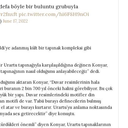
 defa böyle bir buluntu grubuyla
r2fnxft
pic.twitter.com/hi6F8H9nOi
y)
June 17, 2022
di’ye adanmış kült bir tapınak kompleksi gibi
bir Urartu tapınağıyla karşılaşıldığına değinen Konyar,
u tapınağının nasıl olduğunu anlayabileceğiz” dedi.
duğunu aktaran Konyar, “Duvar resimlerinin hala
ri buranın 2 bin 700 yıl önceki halini görebiliyor. Bu çok
yük bir yapı. Duvar resimlerindeki motifler din
n motifi de var. Tabii burayı definecilerin bulmuş
l atar ve burayı kurtarır. Urartu’yu anlama noktasında
nyada ses getirecektir” diye konuştu.
ürdükleri önemli” diyen Konyar, Urartu tapınaklarının