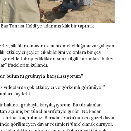
Baş Tanrısı Haldi’ye adanmış kült bir tapınak
erler, silahlar olmasının muhtemel olduğunu vurgulayan
 etkileyici şeyler çıkabildiğini ve onlara bir şey
genelde tahrip edildikten sonra ilgili kurumlara haber
ar” ifadelerini kullandı.
 bir buluntu grubuyla karşılaşıyorum”
iz videolarda çok etkileyici ve görkemli görünüyor”
nları kaydetti:
ir buluntu grubuyla karşılaşıyorum. Bu tür alanlar
n açılmış bir tünel marifetiyle girildi. Ne kadar
a tahribat kaçınılmaz. Burada Urartu’nun en güzel duvar
inde görülmeyen duvar resimleri ‘ünik’ olarak duruyor.
i yakalandıktan sonra başlamalı. Daha önceki birçok