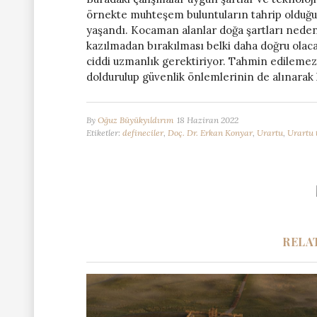
örnekte muhteşem buluntuların tahrip olduğun
yaşandı. Kocaman alanlar doğa şartları nedeni
kazılmadan bırakılması belki daha doğru olaca
ciddi uzmanlık gerektiriyor. Tahmin edilemez
doldurulup güvenlik önlemlerinin de alınarak 
By
Oğuz Büyükyıldırım
18 Haziran 2022
Etiketler:
defineciler
,
Doç. Dr. Erkan Konyar
,
Urartu
,
Urartu 
RELA