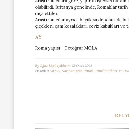
Araştırmacılara göre, yapının işlevsel bir amac
olabilirdi. Britanya genelinde, Romalılar tarih
inşa ettiler.
Araştırmacılar ayrıca büyük su depoları da bul
çiçekleri, çam kozalakları, ceviz kabukları ve t
AY
Roma yapısı – Fotoğraf MOLA
By
Oğuz Büyükyıldırım
13 Ocak 2023
Etiketler:
MOLA
,
Northampton
,
ritüel
,
Ritüel merkezi
in
HA
RELA