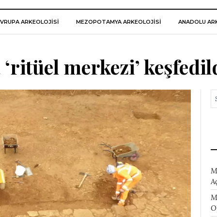
VRUPA ARKEOLOJISI
MEZOPOTAMYA ARKEOLOJISI
ANADOLU ARK
‘ritüel merkezi’ keşfedil
M
A
M
O