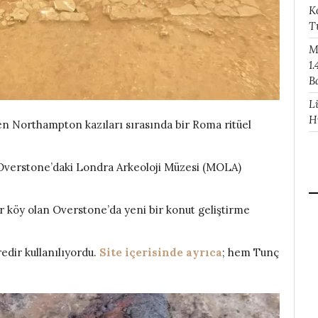
K
T
M
1.
B
L
H
en Northampton kazıları sırasında bir Roma ritüel
Overstone’daki Londra Arkeoloji Müzesi (MOLA)
r köy olan Overstone’da yeni bir konut geliştirme
redir kullanılıyordu.
Site içerisinde ayrıca
; hem Tunç