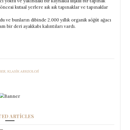
ı yoktu ve yakındaki bir kaynakla ilişkili bir tapınak
 öncesi kutsal yerlere sık sık tapınaklar ve tapınaklar
du ve bunların dibinde 2.000 yıllık organik söğüt ağacı
am bir deri ayakkabı kalıntıları vardı.
BER
,
KLASİK ARKEOLOJİ
TED ARTICLES