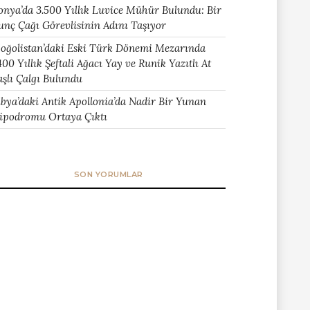
onya’da 3.500 Yıllık Luvice Mühür Bulundu: Bir
unç Çağı Görevlisinin Adını Taşıyor
oğolistan’daki Eski Türk Dönemi Mezarında
400 Yıllık Şeftali Ağacı Yay ve Runik Yazıtlı At
aşlı Çalgı Bulundu
ibya’daki Antik Apollonia’da Nadir Bir Yunan
ipodromu Ortaya Çıktı
SON YORUMLAR