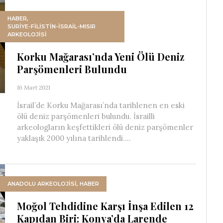
HABER
,
SURIYE-FILISTIN-İSRAIL-MISIR
ARKEOLOJISI
Korku Mağarası’nda Yeni Ölü Deniz
Parşömenleri Bulundu
16 Mart 2021
İsrail’de Korku Mağarası’nda tarihlenen en eski
ölü deniz parşömenleri bulundu. İsrailli
arkeologların keşfettikleri ölü deniz parşömenler
yaklaşık 2000 yılına tarihlendi....
ANADOLU ARKEOLOJİSİ
,
HABER
Moğol Tehdidine Karşı İnşa Edilen 12
Kapıdan Biri: Konya’da Larende