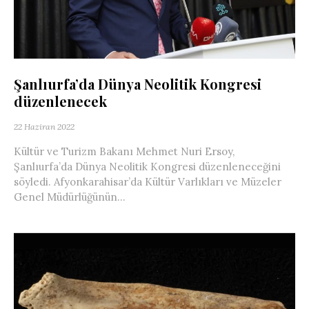
Şanlıurfa’da Dünya Neolitik Kongresi
düzenlenecek
22 Haziran 2022
Kültür ve Turizm Bakanı Mehmet Nuri Ersoy,
Şanlıurfa’da Dünya Neolitik Kongresi düzenleneceğini
söyledi. Afyonkarahisar’da Kültür Varlıkları ve Müzeler
Genel Müdürlüğünün...