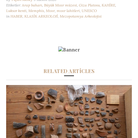
Etiketler:
Arap baharı
,
Büyük Mısır müzesi
,
Giza Platosu
,
KAHİRE
,
Luksor kenti
,
Memphis
,
Mısır
,
mısır lahitleri
,
UNESCO
in
HABER
,
KLASİK ARKEOLOJİ
,
Mezopotamya Arkeolojisi
RELATED ARTICLES