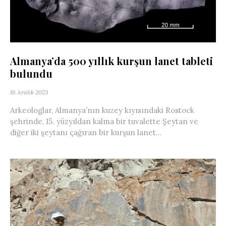
Almanya’da 500 yıllık kurşun lanet tableti
bulundu
16 Aralık 2023
Arkeologlar, Almanya’nın kuzey kıyısındaki Rostock
şehrinde, 15. yüzyıldan kalma bir tuvalette Şeytan ve
diğer iki şeytanı çağıran bir kurşun lanet...