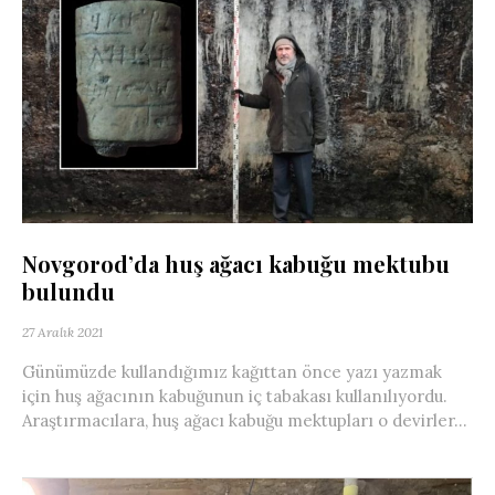
Novgorod’da huş ağacı kabuğu mektubu
bulundu
27 Aralık 2021
Günümüzde kullandığımız kağıttan önce yazı yazmak
için huş ağacının kabuğunun iç tabakası kullanılıyordu.
Araştırmacılara, huş ağacı kabuğu mektupları o devirler...