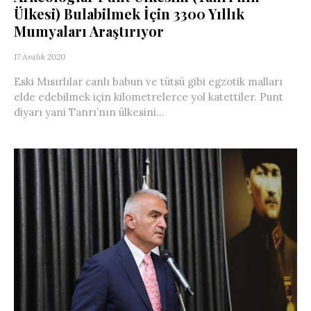
Ülkesi) Bulabilmek İçin 3300 Yıllık
Mumyaları Araştırıyor
17 Aralık 2020
Eski Mısırlılar canlı babun ve tütsü gibi egzotik malları
elde edebilmek için kilometrelerce yol katettiler. Punt
diyarı yani Tanrı’nın ülkesini...