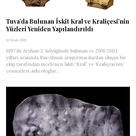
Tuva’da Bulunan İskit Kral ve Kraliçesi’nin
Yüzleri Yeniden Yapılandırıldı
12 Ocak 2021
1997’de Arzhan-2 höyüğünde bulunan ve 2001-2003
yılları arasında Rus-Alman araştırmacılardan oluşan bir
ekip tarafından incelenen İskit “Kral” ve ‘Kraliçesi’nin”
cenazeleri, arkeologlar...