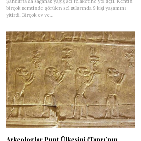
Şanlıurfa’da sağanak yağış sel felaketine yol açtı. Kentin
birçok semtinde görülen sel sularında 9 kişi yaşamını
yitirdi. Birçok ev ve...
Arkeologlar Punt Ülkesini (Tanrı’nın