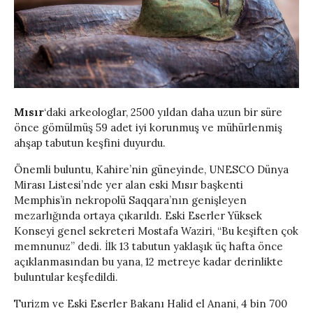
Mısır
‘daki arkeologlar, 2500 yıldan daha uzun bir süre
önce gömülmüş 59 adet iyi korunmuş ve mühürlenmiş
ahşap tabutun keşfini duyurdu.
Önemli buluntu, Kahire’nin güneyinde, UNESCO Dünya
Mirası Listesi’nde yer alan eski Mısır başkenti
Memphis’in nekropolü Saqqara’nın genişleyen
mezarlığında ortaya çıkarıldı. Eski Eserler Yüksek
Konseyi genel sekreteri Mostafa Waziri, “Bu keşiften çok
memnunuz” dedi. İlk 13 tabutun yaklaşık üç hafta önce
açıklanmasından bu yana, 12 metreye kadar derinlikte
buluntular keşfedildi.
Turizm ve Eski Eserler Bakanı Halid el Anani, 4 bin 700