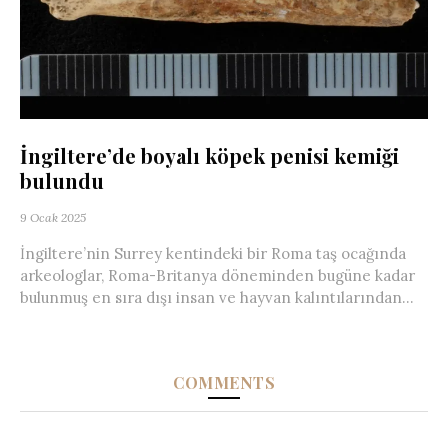
İngiltere’de boyalı köpek penisi kemiği
bulundu
9 Ocak 2025
İngiltere’nin Surrey kentindeki bir Roma taş ocağında
arkeologlar, Roma-Britanya döneminden bugüne kadar
bulunmuş en sıra dışı insan ve hayvan kalıntılarından...
COMMENTS