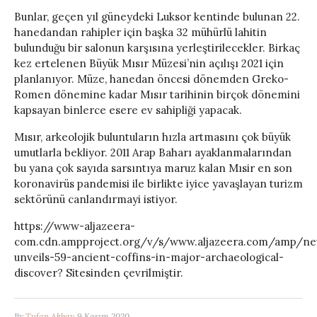
Bunlar, geçen yıl güneydeki Luksor kentinde bulunan 22.
hanedandan rahipler için başka 32 mühürlü lahitin
bulunduğu bir salonun karşısına yerleştirilecekler. Birkaç
kez ertelenen Büyük Mısır Müzesi’nin açılışı 2021 için
planlanıyor. Müze, hanedan öncesi dönemden Greko-
Romen dönemine kadar Mısır tarihinin birçok dönemini
kapsayan binlerce esere ev sahipliği yapacak.
Mısır, arkeolojik buluntuların hızla artmasını çok büyük
umutlarla bekliyor. 2011 Arap Baharı ayaklanmalarından
bu yana çok sayıda sarsıntıya maruz kalan Mısir en son
koronavirüs pandemisi ile birlikte iyice yavaşlayan turizm
sektörünü canlandırmayi istiyor.
https://www-aljazeera-
com.cdn.ampproject.org/v/s/www.aljazeera.com/amp/ne
unveils-59-ancient-coffins-in-major-archaeological-
discover? Sitesinden çevrilmiştir.
By
Tufan Akbay
9 Kasım 2020