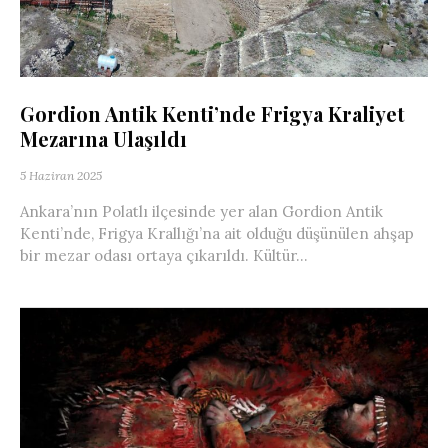
Gordion Antik Kenti’nde Frigya Kraliyet
Mezarına Ulaşıldı
5 Haziran 2025
Ankara’nın Polatlı ilçesinde yer alan Gordion Antik
Kenti’nde, Frigya Krallığı’na ait olduğu düşünülen ahşap
bir mezar odası ortaya çıkarıldı. Kültür...