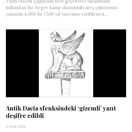
Tarih öncesi çağlardan beri göçebeler tarafından
kullanılan bir Negev kamp alanındaki ateş çukurunun
yanında 4.000 ila 7.500 yıl öncesine tarihlenen...
Antik Dacia sfenksindeki ‘gizemli’ yazıt
deşifre edildi
4 Ocak 2024