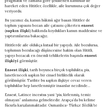
pragmatik ve zamana göre şekillenen kanunlar ile
hareket eden Hititler, özellikle, aile kurumuna çok değer
veriyordu.
Bu yazımız da, kanun hükmü ağır basan Hititler de
toplum yapısını bozan aile çatısını çökerten
ensest
(
sapkın ilişki
) hakkında koydukları kanun maddesine ve
yaptırımlarına bakacağız.
Hititlerde aile oldukça kutsal bir yapıydı. Aile bozulursa,
toplumun bozulacağı düşüncesine hakim olan Hititli,
yapıyı bozacak en önemli tehlikelerin başında
ensest
ilişkiyi
görmüştür.
Ensest ilişki
, tarih boyunca birçok toplulukta, pis,
lanetlenecek sapkın bir cinsel birliktelik olarak
görülmüştür. Tarihte bu sapkın ilişkiye cevaz veren
topluluklar hep lanetlenmiştir insanlar nezdinde…
Ensest, Latince incestus yani “pis, kirlenmiş, temiz
olmayan” anlamına gelmektedir. Arapça’da bu kelime
fücurla karşılanmaktadır. Osmanlıca- Türkçe Sözlük’te