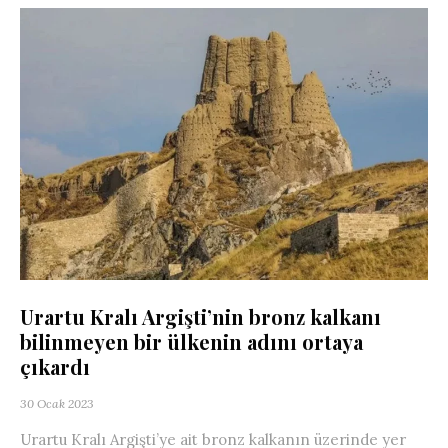
Urartu Kralı Argişti’nin bronz kalkanı
bilinmeyen bir ülkenin adını ortaya
çıkardı
30 Ocak 2023
Urartu Kralı Argişti’ye ait bronz kalkanın üzerinde yer