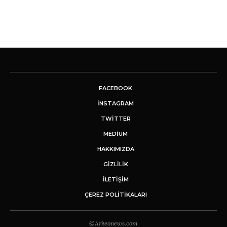
FACEBOOK
INSTAGRAM
TWITTER
MEDIUM
HAKKIMIZDA
GİZLİLİK
İLETIŞIM
ÇEREZ POLITIKALARI
©Arkeonews.com