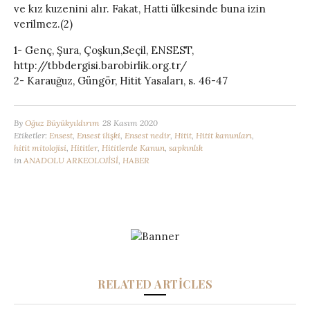
ve kız kuzenini alır. Fakat, Hatti ülkesinde buna izin
verilmez.(2)
1- Genç, Şura, Çoşkun,Seçil, ENSEST,
http://tbbdergisi.barobirlik.org.tr/
2- Karauğuz, Güngör, Hitit Yasaları, s. 46-47
By
Oğuz Büyükyıldırım
28 Kasım 2020
Etiketler:
Ensest
,
Ensest ilişki
,
Ensest nedir
,
Hitit
,
Hitit kanunları
,
hitit mitolojisi
,
Hititler
,
Hititlerde Kanun
,
sapkınlık
in
ANADOLU ARKEOLOJİSİ
,
HABER
RELATED ARTICLES