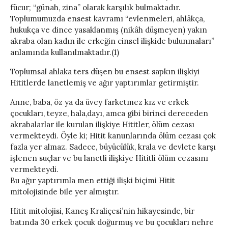
fücur; “günah, zina” olarak karşılık bulmaktadır.
Toplumumuzda ensest kavramı “evlenmeleri, ahlâkça,
hukukça ve dince yasaklanmış (nikâh düşmeyen) yakın
akraba olan kadın ile erkeğin cinsel ilişkide bulunmaları”
anlamında kullanılmaktadır.(1)
Toplumsal ahlaka ters düşen bu ensest sapkın ilişkiyi
Hititlerde lanetlemiş ve ağır yaptırımlar getirmiştir.
Anne, baba, öz ya da üvey farketmez kız ve erkek
çocukları, teyze, hala,dayı, amca gibi birinci dereceden
akrabalarlar ile kurulan ilişkiye Hititler, ölüm cezası
vermekteydi. Öyle ki; Hitit kanunlarında ölüm cezası çok
fazla yer almaz. Sadece, büyücülük, krala ve devlete karşı
işlenen suçlar ve bu lanetli ilişkiye Hititli ölüm cezasını
vermekteydi.
Bu ağır yaptırımla men ettiği ilişki biçimi Hitit
mitolojisinde bile yer almıştır.
Hitit mitolojisi, Kaneş Kraliçesi’nin hikayesinde, bir
batında 30 erkek çocuk doğurmuş ve bu çocukları nehre