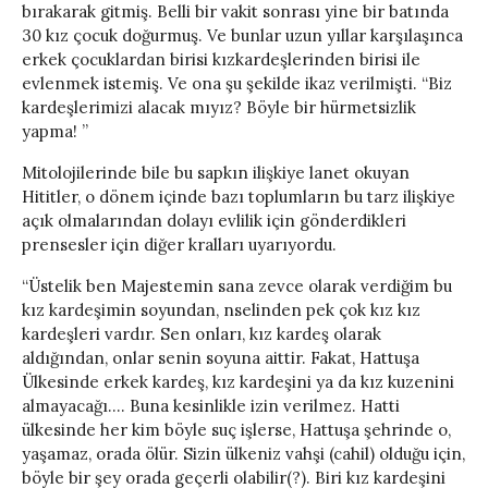
bırakarak gitmiş. Belli bir vakit sonrası yine bir batında
30 kız çocuk doğurmuş. Ve bunlar uzun yıllar karşılaşınca
erkek çocuklardan birisi kızkardeşlerinden birisi ile
evlenmek istemiş. Ve ona şu şekilde ikaz verilmişti. “Biz
kardeşlerimizi alacak mıyız? Böyle bir hürmetsizlik
yapma! ”
Mitolojilerinde bile bu sapkın ilişkiye lanet okuyan
Hititler, o dönem içinde bazı toplumların bu tarz ilişkiye
açık olmalarından dolayı evlilik için gönderdikleri
prensesler için diğer kralları uyarıyordu.
“Üstelik ben Majestemin sana zevce olarak verdiğim bu
kız kardeşimin soyundan, nselinden pek çok kız kız
kardeşleri vardır. Sen onları, kız kardeş olarak
aldığından, onlar senin soyuna aittir. Fakat, Hattuşa
Ülkesinde erkek kardeş, kız kardeşini ya da kız kuzenini
almayacağı…. Buna kesinlikle izin verilmez. Hatti
ülkesinde her kim böyle suç işlerse, Hattuşa şehrinde o,
yaşamaz, orada ölür. Sizin ülkeniz vahşi (cahil) olduğu için,
böyle bir şey orada geçerli olabilir(?). Biri kız kardeşini