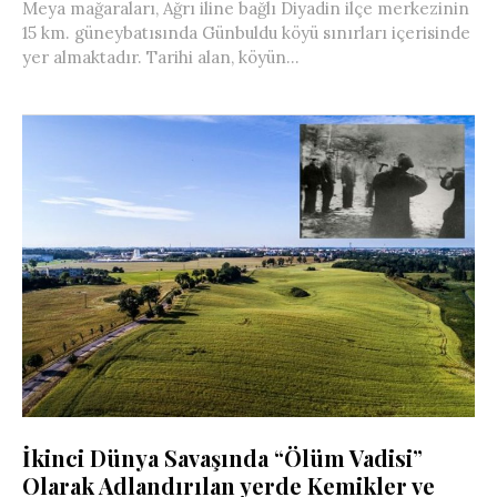
Meya mağaraları, Ağrı iline bağlı Diyadin ilçe merkezinin
15 km. güneybatısında Günbuldu köyü sınırları içerisinde
yer almaktadır. Tarihi alan, köyün...
İkinci Dünya Savaşında “Ölüm Vadisi”
Olarak Adlandırılan yerde Kemikler ve