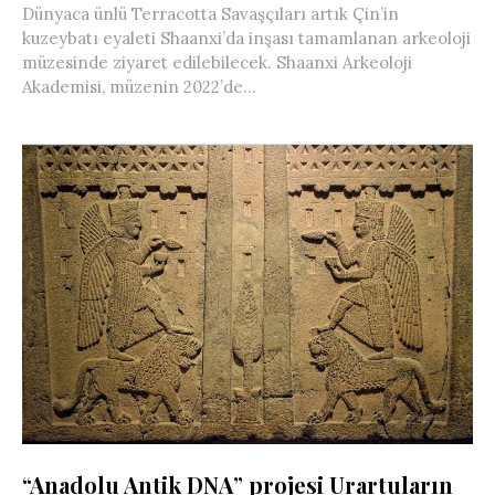
Dünyaca ünlü Terracotta Savaşçıları artık Çin’in
kuzeybatı eyaleti Shaanxi’da inşası tamamlanan arkeoloji
müzesinde ziyaret edilebilecek. Shaanxi Arkeoloji
Akademisi, müzenin 2022’de...
“Anadolu Antik DNA” projesi Urartuların