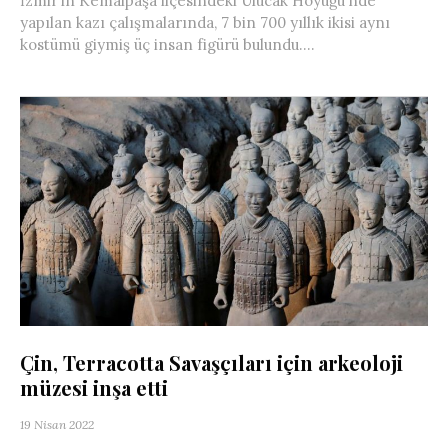
İzmir’in Kemalpaşa ilçesindeki Ulucak Höyüğü’nde
yapılan kazı çalışmalarında, 7 bin 700 yıllık ikisi aynı
kostümü giymiş üç insan figürü bulundu....
Çin, Terracotta Savaşçıları için arkeoloji
müzesi inşa etti
19 Nisan 2022