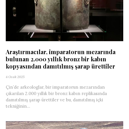
Araştırmacılar, imparatorun mezarında
bulunan 2.000 yıllık bronz bir kabın
kopyasından damıtılmış şarap ürettiler
4 Ocak 2025
Çin’de arkeologlar, bir imparatorun mezarından
çıkarılan 2.000 yıllık bir bronz kabın replikasında
damıtılmış şarap ürettiler ve bu, damıtılmış içki
tekniğinin...