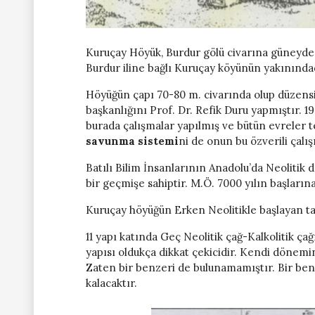
Kuruçay Höyük, Burdur gölü civarına güneyde
Burdur iline bağlı Kuruçay köyünün yakınında
Höyüğün çapı 70-80 m. civarında olup düzensi
başkanlığını Prof. Dr. Refik Duru yapmıştır. 197
burada çalışmalar yapılmış ve bütün evreler 
savunma sistemi
ni de onun bu özverili çalı
Batılı Bilim İnsanlarının Anadolu’da Neolitik
bir geçmişe sahiptir. M.Ö. 7000 yılın başların
Kuruçay höyüğün Erken Neolitikle başlayan ta
11 yapı katında Geç Neolitik çağ-Kalkolitik ça
yapısı oldukça dikkat çekicidir. Kendi dönem
Zaten bir benzeri de bulunamamıştır. Bir ben
kalacaktır.