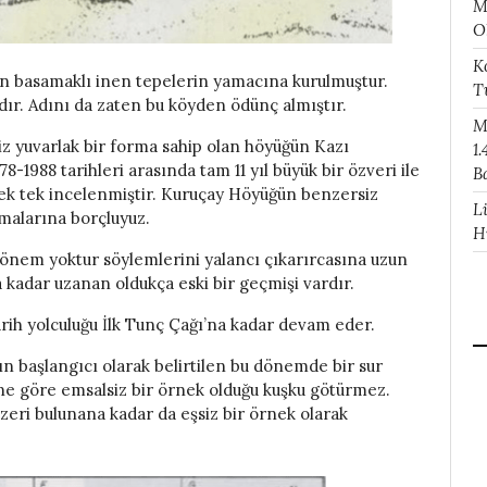
M
O
K
n basamaklı inen tepelerin yamacına kurulmuştur.
T
dır. Adını da zaten bu köyden ödünç almıştır.
M
z yuvarlak bir forma sahip olan höyüğün Kazı
1.
8-1988 tarihleri arasında tam 11 yıl büyük bir özveri ile
B
tek tek incelenmiştir. Kuruçay Höyüğün benzersiz
L
şmalarına borçluyuz.
H
 dönem yoktur söylemlerini yalancı çıkarırcasına uzun
a kadar uzanan oldukça eski bir geçmişi vardır.
rih yolculuğu İlk Tunç Çağı’na kadar devam eder.
ğın başlangıcı olarak belirtilen bu dönemde bir sur
ine göre emsalsiz bir örnek olduğu kuşku götürmez.
zeri bulunana kadar da eşsiz bir örnek olarak