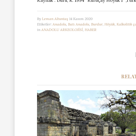
Kaynak : Duru, R. 1994 “Kuruçay Höyük 1” ,Tür
By
Leman Altuntaş
14 Kasım 2020
Etiketler:
Anadolu
,
Batı Anadolu
,
Burdur
,
Höyük
,
Kalkolitik ç
in
ANADOLU ARKEOLOJİSİ
,
HABER
RELA