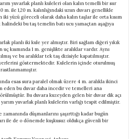
arım yuvarlak planlı kuleleri olan kalın temelli bir sur
10 m. ile 1,20 m. kalınlığındaki uzun duvarı genellikle
 iki yüzü göreceli olarak daha kalın taşlar ile orta kısım
kat halindeki bu taş temelin batı ucu yamaçtan aşağıya
k planlı iki kule yer almıştır. Biri sağlam diğeri yıkık
n uç kısmında 1 m. genişlikte aralıklar vardır. Aynı
mış ve bu aralıklar tek taş dizisiyle kapatılmıştır.
k yerlerini göstermektedir. Kulelerin içinde oturulmuş
a rastlanmamıştır.
nda esas sura paralel olmak üzere 4 m. aralıkla ikinci
vam eden bu duvar daha incedir ve temelleri ana
ile örülmüştür. Bu duvara kuzeyden gelen bir duvar dik açı
rım yuvarlak planlı kulelerin varlığı tespit edilmiştir.
ile zamanında düşmanlarını şaşırttığı kadar bugün
ları ile de o dönemde kuşkusuz oldukça güvenli bir