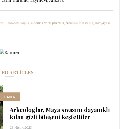
k tarih Kurumu Yayınevi, Ankara
ağı
,
Kuruçay Höyük
,
Neolitik yerleşim yeri
,
Savunma sistemi
,
sur yapısı
TED ARTICLES
HABER
Arkeologlar, Maya sıvasını dayanıklı
kılan gizli bileşeni keşfettiler
23 Nisan 2023