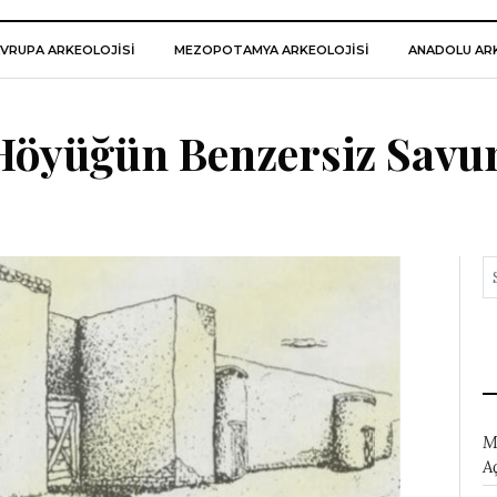
VRUPA ARKEOLOJISI
MEZOPOTAMYA ARKEOLOJISI
ANADOLU ARK
Höyüğün Benzersiz Sav
M
A