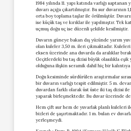
1984 yılında 11. yapı katında varlığı saptanan y
duvarı açığa çıkartılmıştır. Bu sur duvarının 1,
orta boy toplama taşlar ile örülmüştür. Duvarın
ise küçük taş ve kırıklar ile yapılmıştır. Tek 
uçmuş doğu uç ise düzenli şekilde kesilmiştir.
Duvarın güneye bakan dış yüzünde yarım yuvarla
olan kuleler 3,50 m. ileri çıkmaktadır. Kuleleri
eksen üzerinde ana duvarda da aralıklar bırakıl
Geçitlerdeki bu taş dizisi büyük olasılıkla eşi
olduğuna ilişkin seramik dahil hiç bir kalıntıy
Doğu kesiminde sürdürülen araştırmalar sırası
bir duvarın varlığı tespit edilmiştir. 5 m. de
duvardan farklı olarak üst üste iki taş dizisi 
yaparak birleşmektedir. Bu duvar üzerinde de ya
Hem çift sur hem de yuvarlak planlı kuleleri 
bizleri de şaşırtmaktadır. 1 m. bulan ev duvar
yerleşmeydi.