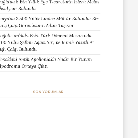
uğla’da 5 Bin Yıllık Ege Ticaretinin İzleri: Melos
bsidyeni Bulundu
onya’da 3.500 Yıllık Luvice Mühür Bulundu: Bir
unç Çağı Görevlisinin Adını Taşıyor
oğolistan’daki Eski Türk Dönemi Mezarında
400 Yıllık Şeftali Ağacı Yay ve Runik Yazıtlı At
aşlı Çalgı Bulundu
ibya’daki Antik Apollonia’da Nadir Bir Yunan
ipodromu Ortaya Çıktı
SON YORUMLAR