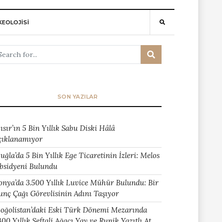
EOLOJİSİ
SON YAZILAR
ısır’ın 5 Bin Yıllık Sabu Diski Hâlâ
çıklanamıyor
uğla’da 5 Bin Yıllık Ege Ticaretinin İzleri: Melos
bsidyeni Bulundu
onya’da 3.500 Yıllık Luvice Mühür Bulundu: Bir
unç Çağı Görevlisinin Adını Taşıyor
oğolistan’daki Eski Türk Dönemi Mezarında
400 Yıllık Şeftali Ağacı Yay ve Runik Yazıtlı At