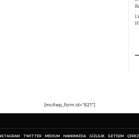
B
L
H
[mc4wp_form id=”621″]
NSTAGRAM
TWITTER
MEDIUM
HAKKIMIZDA
GİZLİLİK
İLETIŞIM
ÇEREZ