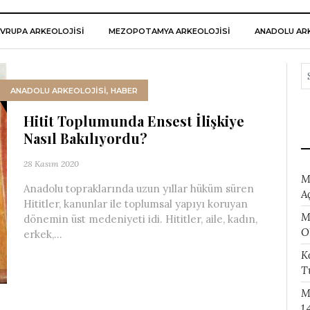
VRUPA ARKEOLOJISI
MEZOPOTAMYA ARKEOLOJISI
ANADOLU ARK
ANADOLU ARKEOLOJİSİ
,
HABER
Hitit Toplumunda Ensest İlişkiye
Nasıl Bakılıyordu?
28 Kasım 2020
M
Anadolu topraklarında uzun yıllar hüküm süren
A
Hititler, kanunlar ile toplumsal yapıyı koruyan
M
dönemin üst medeniyeti idi. Hititler, aile, kadın,
O
erkek,...
K
T
M
1.