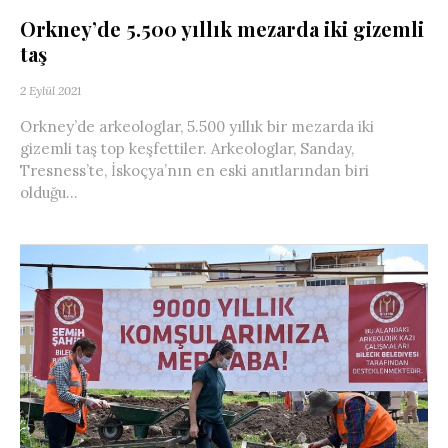
Orkney’de 5.500 yıllık mezarda iki gizemli
taş
2 Eylül 2021
Orkney’de arkeologlar, 5.500 yıllık bir mezarda iki
gizemli taş top keşfettiler. Arkeologlar, Sanday,
Tresness’te, İskoçya’nın en eski anıtlarından biri
olduğu...