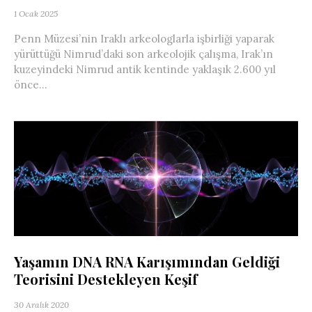
1 Ocak 2025
Penn Müzesi’nin Iraklı arkeologlarla işbirliği yaparak
yürüttüğü Nimrud’daki son arkeolojik çalışma, Irak’ın
kuzeyindeki Nimrud antik kentinde yaklaşık 2.600 yıl
önce...
Yaşamın DNA RNA Karışımından Geldiği
Teorisini Destekleyen Keşif
30 Aralık 2020