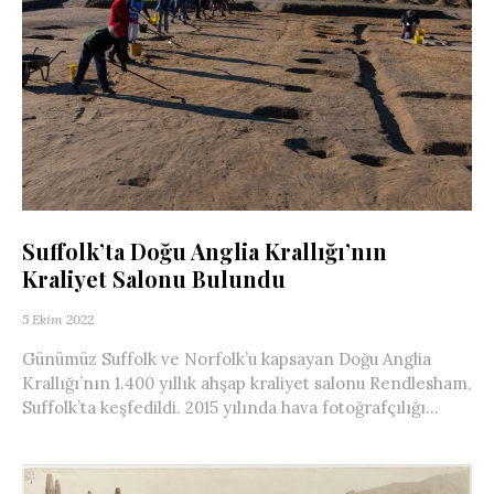
Suffolk’ta Doğu Anglia Krallığı’nın
Kraliyet Salonu Bulundu
5 Ekim 2022
Günümüz Suffolk ve Norfolk’u kapsayan Doğu Anglia
Krallığı’nın 1.400 yıllık ahşap kraliyet salonu Rendlesham,
Suffolk’ta keşfedildi. 2015 yılında hava fotoğrafçılığı...