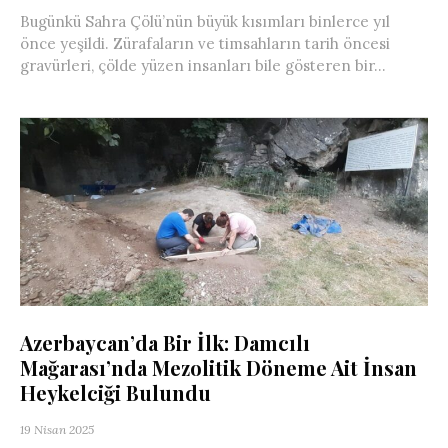
Bugünkü Sahra Çölü’nün büyük kısımları binlerce yıl
önce yeşildi. Zürafaların ve timsahların tarih öncesi
gravürleri, çölde yüzen insanları bile gösteren bir...
Azerbaycan’da Bir İlk: Damcılı
Mağarası’nda Mezolitik Döneme Ait İnsan
Heykelciği Bulundu
19 Nisan 2025