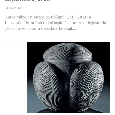
13 Ocak 2021
Katar Müzeleri Arkeoloji Bölümü (QM), Katar’ın
batısında, Umm Bab’ın yaklaşık 12 kilometre doğusunda
yer alan ve ülkenin en eski arkeolojik...