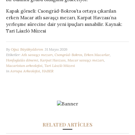
Kapak görseli: Csongrád-Bokros’ta ortaya çıkarılan
erken Macar atlı savaşçı mezarı, Karpat Havzası’na
yerleşme sürecine dair yeni ipuçları sunabilir. Kaynak:
Tari László Müzesi
By
Oğuz Büyükyıldırım
31 Mayıs 2026
Etiketler:
Atlı savaşçı mezarı
,
Csongrád-Bokros
,
Erken Macarlar
,
Honfoglalás dönemi
,
Karpat Havzası
,
Macar savaşçı mezarı
,
Macaristan arkeolojisi
,
Tari László Müzesi
in
Avrupa Arkeolojisi
,
HABER
RELATED ARTICLES