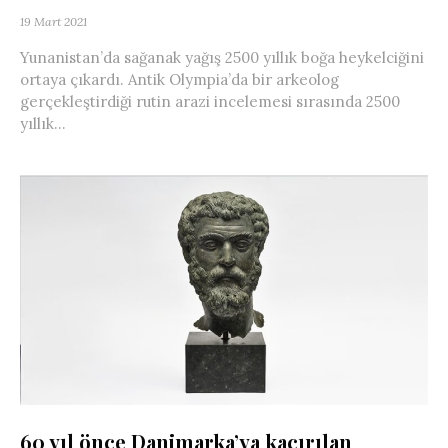
19 Mart 2021
Yunanistan’da sağanak yağış 2500 yıllık boğa heykelciğini
ortaya çıkardı. Antik Olympia’da bir arkeolog
gerçekleştirdiği rutin arazi incelemesi sırasında 2500
yıllık...
60 yıl önce Danimarka’ya kaçırılan