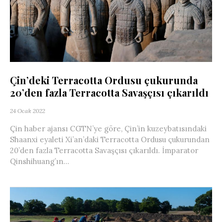
Çin’deki Terracotta Ordusu çukurunda
20’den fazla Terracotta Savaşçısı çıkarıldı
24 Ocak 2022
Çin haber ajansı CGTN’ye göre, Çin’in kuzeybatısındaki
Shaanxi eyaleti Xi’an’daki Terracotta Ordusu çukurundan
20’den fazla Terracotta Savaşçısı çıkarıldı. İmparator
Qinshihuang’ın...