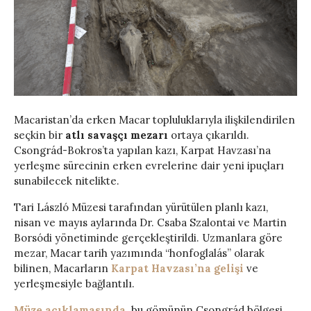
Macaristan’da erken Macar topluluklarıyla ilişkilendirilen
seçkin bir
atlı savaşçı mezarı
ortaya çıkarıldı.
Csongrád-Bokros’ta yapılan kazı, Karpat Havzası’na
yerleşme sürecinin erken evrelerine dair yeni ipuçları
sunabilecek nitelikte.
Tari László Müzesi tarafından yürütülen planlı kazı,
nisan ve mayıs aylarında Dr. Csaba Szalontai ve Martin
Borsódi yönetiminde gerçekleştirildi. Uzmanlara göre
mezar, Macar tarih yazımında “honfoglalás” olarak
bilinen, Macarların
Karpat Havzası’na gelişi
ve
yerleşmesiyle bağlantılı.
Müze açıklamasında,
bu gömünün Csongrád bölgesi