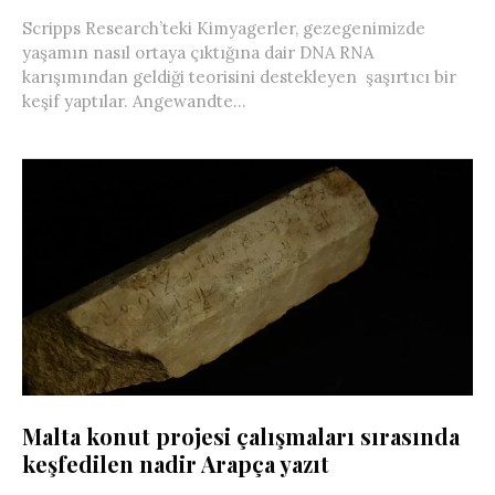
Scripps Research’teki Kimyagerler, gezegenimizde
yaşamın nasıl ortaya çıktığına dair DNA RNA
karışımından geldiği teorisini destekleyen şaşırtıcı bir
keşif yaptılar. Angewandte...
Malta konut projesi çalışmaları sırasında
keşfedilen nadir Arapça yazıt