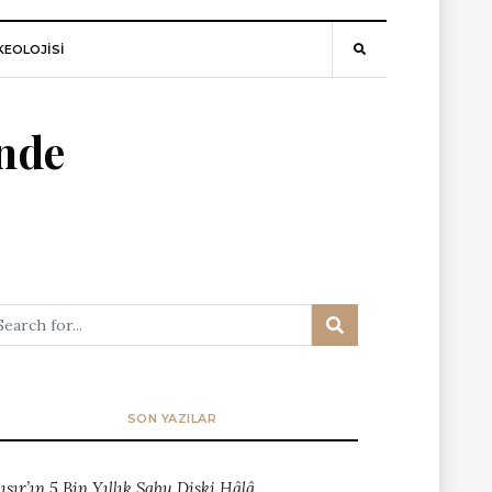
EOLOJİSİ
’nde
SON YAZILAR
ısır’ın 5 Bin Yıllık Sabu Diski Hâlâ