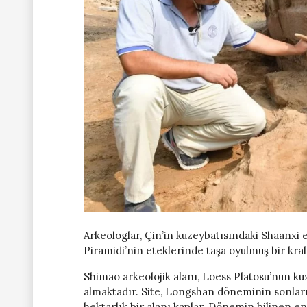
Arkeologlar, Çin’in kuzeybatısındaki Shaanxi
Piramidi’nin eteklerinde taşa oyulmuş bir kral
Shimao arkeolojik alanı, Loess Platosu’nun 
almaktadır. Site, Longshan döneminin sonları
hektarlık bir alanı kaplar. Dönemin bilinen en