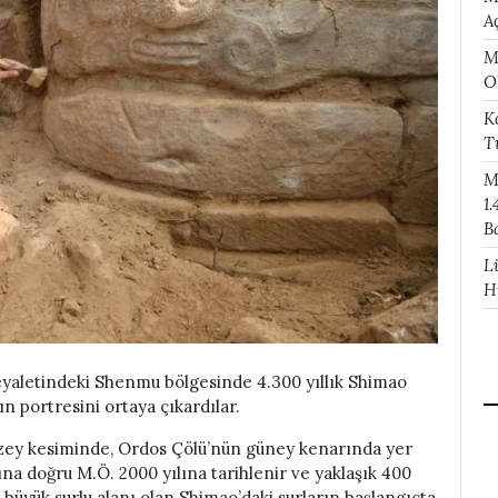
A
M
O
K
T
M
1.
B
L
H
 eyaletindeki Shenmu bölgesinde 4.300 yıllık Shimao
ın portresini ortaya çıkardılar.
kuzey kesiminde, Ordos Çölü’nün güney kenarında yer
na doğru M.Ö. 2000 yılına tarihlenir ve yaklaşık 400
 büyük surlu alanı olan Shimao’daki surların başlangıçta