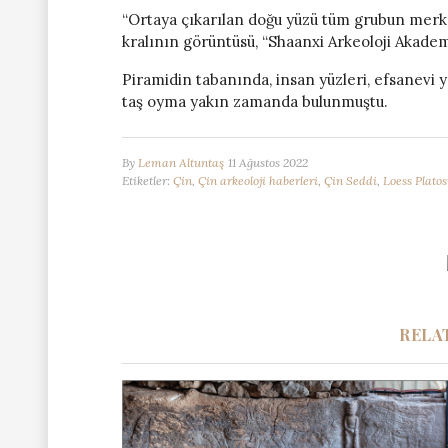
“Ortaya çıkarılan doğu yüzü tüm grubun merk
kralının görüntüsü, “Shaanxi Arkeoloji Akademi
Piramidin tabanında, insan yüzleri, efsanevi y
taş oyma yakın zamanda bulunmuştu.
By
Leman Altuntaş
11 Ağustos 2022
Etiketler:
Çin
,
Çin arkeoloji haberleri
,
Çin Seddi
,
Loess Plato
RELA