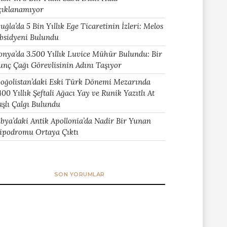
çıklanamıyor
uğla’da 5 Bin Yıllık Ege Ticaretinin İzleri: Melos
bsidyeni Bulundu
onya’da 3.500 Yıllık Luvice Mühür Bulundu: Bir
unç Çağı Görevlisinin Adını Taşıyor
oğolistan’daki Eski Türk Dönemi Mezarında
400 Yıllık Şeftali Ağacı Yay ve Runik Yazıtlı At
aşlı Çalgı Bulundu
ibya’daki Antik Apollonia’da Nadir Bir Yunan
ipodromu Ortaya Çıktı
SON YORUMLAR