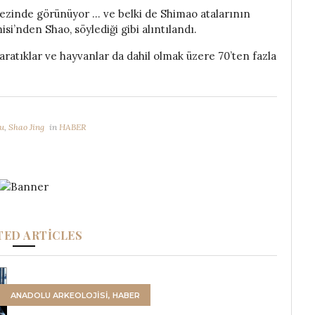
ezinde görünüyor … ve belki de Shimao atalarının
si’nden Shao, söylediği gibi alıntılandı.
aratıklar ve hayvanlar da dahil olmak üzere 70’ten fazla
su
,
Shao Jing
in
HABER
TED ARTICLES
ANADOLU ARKEOLOJİSİ
,
HABER