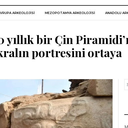
VRUPA ARKEOLOJISI
MEZOPOTAMYA ARKEOLOJISI
ANADOLU ARK
 yıllık bir Çin Piramidi
kralın portresini ortaya
M