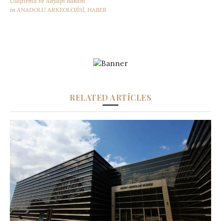
Ulaştırma ve Altyapı Bakanı
in
ANADOLU ARKEOLOJİSİ
,
HABER
RELATED ARTICLES