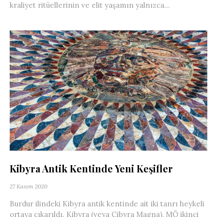
kraliyet ritüellerinin ve elit yaşamın yalnızca...
Kibyra Antik Kentinde Yeni Keşifler
27 Kasım 2020
Burdur ilindeki Kibyra antik kentinde ait iki tanrı heykeli
ortaya çıkarıldı. Kibyra (veya Cibyra Magna), MÖ ikinci