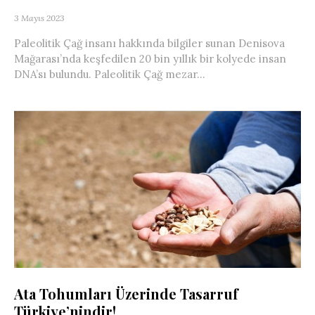
3 Mayıs 2023
Paleolitik Çağ insanı hakkında bilgiler sunan Denisova
Mağarası’nda keşfedilen 20 bin yıllık bir kolyede insan
DNA’sı bulundu. Paleolitik Çağ mezar...
Ata Tohumları Üzerinde Tasarruf
Türkiye’nindir!