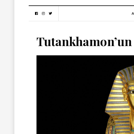
A
Tutankhamon’un h