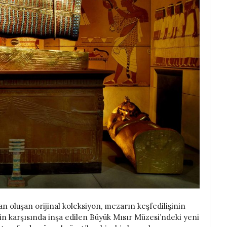
 oluşan orijinal koleksiyon, mezarın keşfedilişinin
’nin karşısında inşa edilen Büyük Mısır Müzesi’ndeki yeni