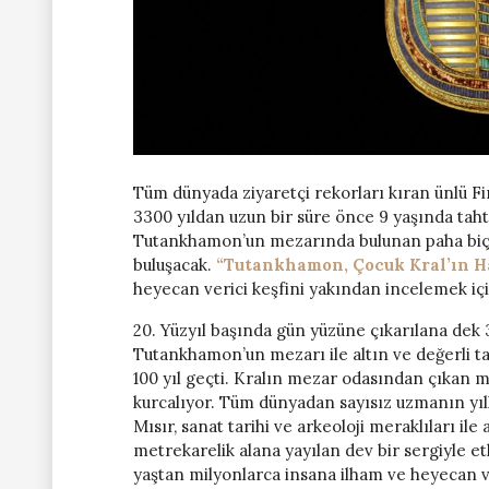
Tüm dünyada ziyaretçi rekorları kıran ünlü F
3300 yıldan uzun bir süre önce 9 yaşında tahta 
Tutankhamon’un mezarında bulunan paha biçil
buluşacak.
“Tutankhamon, Çocuk Kral’ın H
heyecan verici keşfini yakından incelemek içi
20. Yüzyıl başında gün yüzüne çıkarılana dek 
Tutankhamon’un mezarı ile altın ve değerli t
100 yıl geçti. Kralın mezar odasından çıkan mu
kurcalıyor. Tüm dünyadan sayısız uzmanın yılla
Mısır, sanat tarihi ve arkeoloji meraklıları ile
metrekarelik alana yayılan dev bir sergiyle et
yaştan milyonlarca insana ilham ve heyecan ver