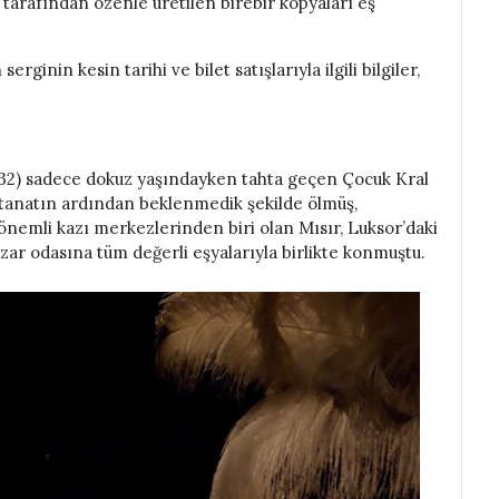
tarafından özenle üretilen birebir kopyaları eş
inin kesin tarihi ve bilet satışlarıyla ilgili bilgiler,
1332) sadece dokuz yaşındayken tahta geçen Çocuk Kral
altanatın ardından beklenmedik şekilde ölmüş,
mli kazı merkezlerinden biri olan Mısır, Luksor’daki
ezar odasına tüm değerli eşyalarıyla birlikte konmuştu.