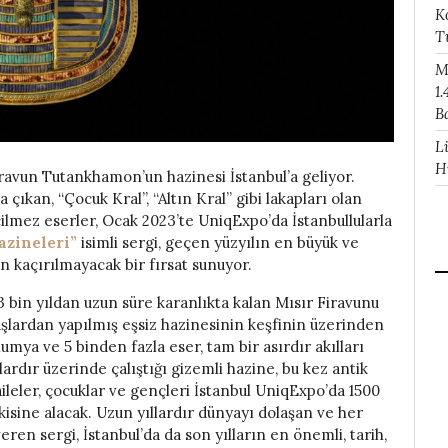
K
T
M
1.
B
L
H
iravun Tutankhamon’un hazinesi İstanbul’a geliyor.
çıkan, “Çocuk Kral”, “Altın Kral” gibi lakapları olan
mez eserler, Ocak 2023’te UniqExpo’da İstanbullularla
azineleri”
isimli sergi, geçen yüzyılın en büyük ve
n kaçırılmayacak bir fırsat sunuyor.
3 bin yıldan uzun süre karanlıkta kalan Mısır Firavunu
aşlardan yapılmış eşsiz hazinesinin keşfinin üzerinden
mya ve 5 binden fazla eser, tam bir asırdır akılları
rdır üzerinde çalıştığı gizemli hazine, bu kez antik
 aileler, çocuklar ve gençleri İstanbul UniqExpo’da 1500
kisine alacak. Uzun yıllardır dünyayı dolaşan ve her
en sergi, İstanbul’da da son yılların en önemli, tarih,