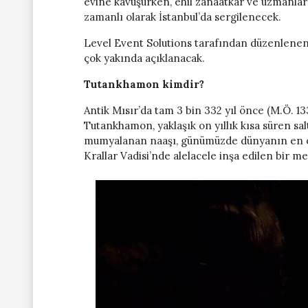
evine kavuşurken, ehil zanaatkar ve uzmanlar 
zamanlı olarak İstanbul’da sergilenecek.
Level Event Solutions tarafından düzenlenen serg
çok yakında açıklanacak.
Tutankhamon kimdir?
Antik Mısır’da tam 3 bin 332 yıl önce (M.Ö. 
Tutankhamon, yaklaşık on yıllık kısa süren s
mumyalanan naaşı, günümüzde dünyanın en öne
Krallar Vadisi’nde alelacele inşa edilen bir m