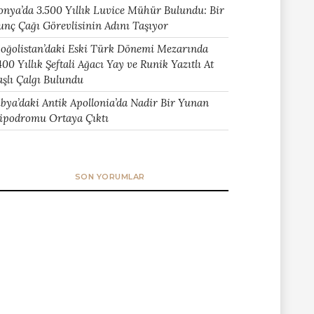
onya’da 3.500 Yıllık Luvice Mühür Bulundu: Bir
unç Çağı Görevlisinin Adını Taşıyor
oğolistan’daki Eski Türk Dönemi Mezarında
400 Yıllık Şeftali Ağacı Yay ve Runik Yazıtlı At
aşlı Çalgı Bulundu
ibya’daki Antik Apollonia’da Nadir Bir Yunan
ipodromu Ortaya Çıktı
SON YORUMLAR