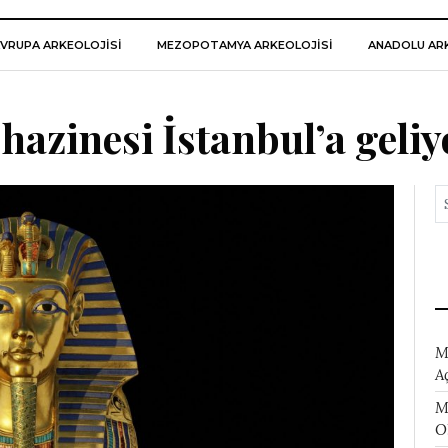
VRUPA ARKEOLOJISI
MEZOPOTAMYA ARKEOLOJISI
ANADOLU ARK
azinesi İstanbul’a geliy
M
A
M
O