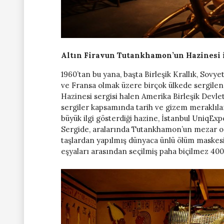
Altın Firavun Tutankhamon’un Hazinesi i
1960’tan bu yana, başta Birleşik Krallık, Sovye
ve Fransa olmak üzere birçok ülkede sergilen
Hazinesi sergisi halen Amerika Birleşik Devletl
sergiler kapsamında tarih ve gizem meraklıl
büyük ilgi gösterdiği hazine, İstanbul UniqExp
Sergide, aralarında Tutankhamon’un mezar oda
taşlardan yapılmış dünyaca ünlü ölüm maskesi, 
eşyaları arasından seçilmiş paha biçilmez 400’