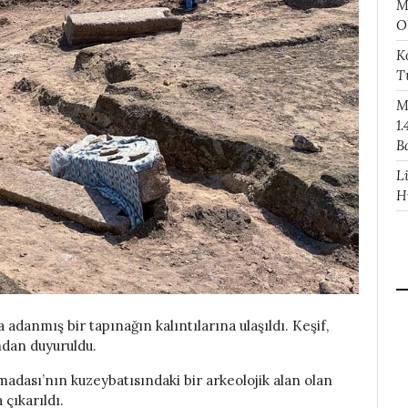
M
O
K
T
M
1.
B
L
H
 adanmış bir tapınağın kalıntılarına ulaşıldı. Keşif,
ndan duyuruldu.
madası’nın kuzeybatısındaki bir arkeolojik alan olan
çıkarıldı.