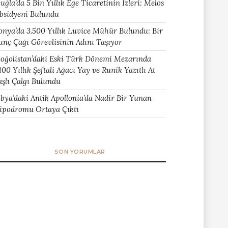
uğla’da 5 Bin Yıllık Ege Ticaretinin İzleri: Melos
bsidyeni Bulundu
onya’da 3.500 Yıllık Luvice Mühür Bulundu: Bir
unç Çağı Görevlisinin Adını Taşıyor
oğolistan’daki Eski Türk Dönemi Mezarında
400 Yıllık Şeftali Ağacı Yay ve Runik Yazıtlı At
aşlı Çalgı Bulundu
ibya’daki Antik Apollonia’da Nadir Bir Yunan
ipodromu Ortaya Çıktı
SON YORUMLAR