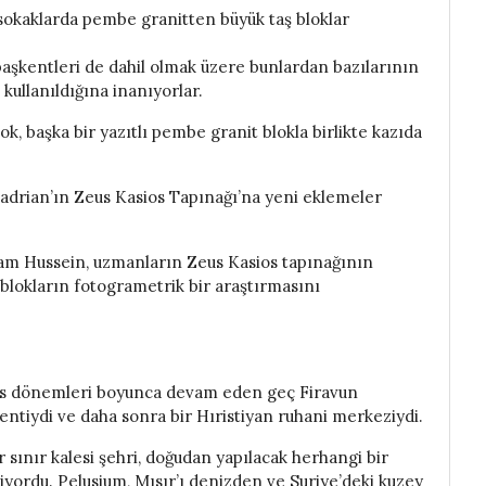
 sokaklarda pembe granitten büyük taş bloklar
başkentleri de dahil olmak üzere bunlardan bazılarının
kullanıldığına inanıyorlar.
lok, başka bir yazıtlı pembe granit blokla birlikte kazıda
adrian’ın Zeus Kasios Tapınağı’na yeni eklemeler
sham Hussein, uzmanların Zeus Kasios tapınağının
blokların fotogrametrik bir araştırmasını
ns dönemleri boyunca devam eden geç Firavun
ntiydi ve daha sonra bir Hıristiyan ruhani merkeziydi.
r sınır kalesi şehri, doğudan yapılacak herhangi bir
iyordu. Pelusium, Mısır’ı denizden ve Suriye’deki kuzey