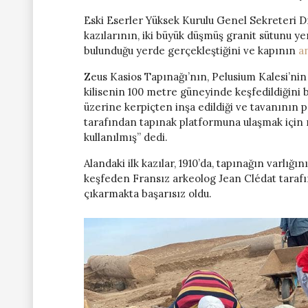
Eski Eserler Yüksek Kurulu Genel Sekreteri Dr
kazılarının, iki büyük düşmüş granit sütunu ye
bulunduğu yerde gerçekleştiğini ve kapının
a
Zeus Kasios Tapınağı’nın, Pelusium Kalesi’nin
kilisenin 100 metre güneyinde keşfedildiğini b
üzerine kerpiçten inşa edildiği ve tavanının
tarafından tapınak platformuna ulaşmak içi
kullanılmış” dedi.
Alandaki ilk kazılar, 1910’da, tapınağın varlığ
keşfeden Fransız arkeolog Jean Clédat tarafın
çıkarmakta başarısız oldu.