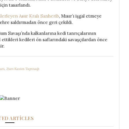
çin tasarlandı.
ilerleyen Asur Kralı Sanherib
, Mısır’ı işgal etmeye
şehre saldırmadan önce geri çekildi.
um Savaşı’nda kalkanlarına kedi tanrıçalarının
l ettikleri kedileri ön saflarındaki savaşçılardan önce
ir.
ues
,
Zues Kasios Tapınağı
TED ARTICLES