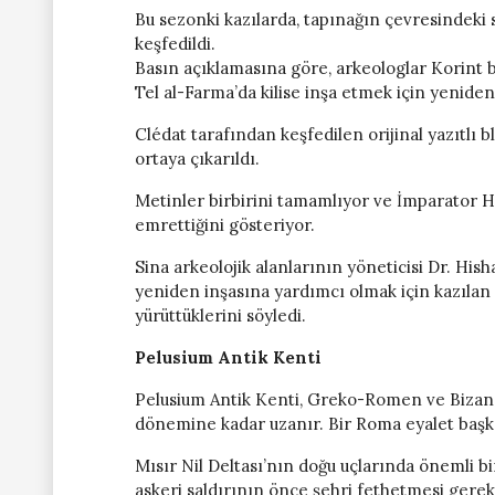
Bu sezonki kazılarda, tapınağın çevresindeki
keşfedildi.
Basın açıklamasına göre, arkeologlar Korint 
Tel al-Farma’da kilise inşa etmek için yeniden 
Clédat tarafından keşfedilen orijinal yazıtlı b
ortaya çıkarıldı.
Metinler birbirini tamamlıyor ve İmparator H
emrettiğini gösteriyor.
Sina arkeolojik alanlarının yöneticisi Dr. Hi
yeniden inşasına yardımcı olmak için kazılan 
yürüttüklerini söyledi.
Pelusium Antik Kenti
Pelusium Antik Kenti, Greko-Romen ve Biza
dönemine kadar uzanır. Bir Roma eyalet başke
Mısır Nil Deltası’nın doğu uçlarında önemli bi
askeri saldırının önce şehri fethetmesi gerek