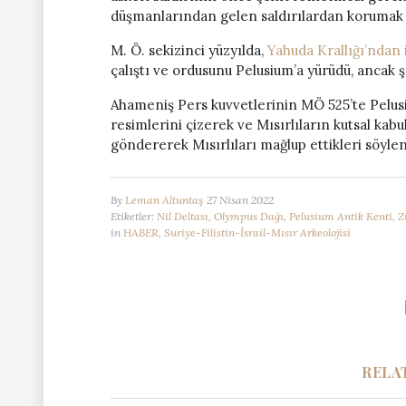
düşmanlarından gelen saldırılardan korumak i
M. Ö. sekizinci yüzyılda,
Yahuda Krallığı’ndan 
çalıştı ve ordusunu Pelusium’a yürüdü, ancak 
Ahameniş Pers kuvvetlerinin MÖ 525’te Pelusi
resimlerini çizerek ve Mısırlıların kutsal kabu
göndererek Mısırlıları mağlup ettikleri söylen
By
Leman Altuntaş
27 Nisan 2022
Etiketler:
Nil Deltası
,
Olympus Dağı
,
Pelusium Antik Kenti
,
Z
in
HABER
,
Suriye-Filistin-İsrail-Mısır Arkeolojisi
RELA