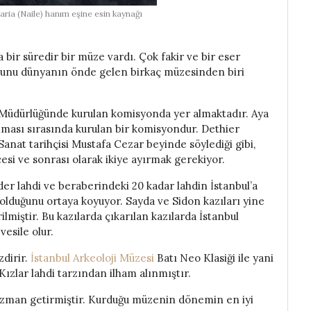
ia (Naile) hanım eşine esin kaynağı
ir süredir bir müze vardı. Çok fakir ve bir eser
sunu dünyanın önde gelen birkaç müzesinden biri
 Müdürlüğünde kurulan komisyonda yer almaktadır. Aya
ınması sırasında kurulan bir komisyondur. Dethier
nat tarihçisi Mustafa Cezar beyinde söylediği gibi,
si ve sonrası olarak ikiye ayırmak gerekiyor.
der lahdi ve beraberindeki 20 kadar lahdin İstanbul’a
olduğunu ortaya koyuyor. Sayda ve Sidon kazıları yine
miştir. Bu kazılarda çıkarılan kazılarda İstanbul
esile olur.
zdirir.
İstanbul Arkeoloji Müzesi
Batı Neo Klasiği ile yani
Kızlar lahdi tarzından ilham alınmıştır.
k uzman getirmiştir. Kurduğu müzenin dönemin en iyi