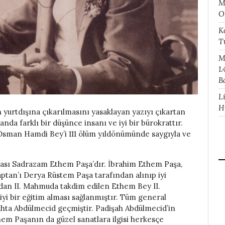
M
O
K
T
M
1.
B
L
H
n yurtdışına çıkarılmasını yasaklayan yazıyı çıkartan
anda farklı bir düşünce insanı ve iyi bir bürokrattır.
i Osman Hamdi Bey’i 111 ölüm yıldönümünde saygıyla ve
bası Sadrazam Ethem Paşa’dır. İbrahim Ethem Paşa,
tan’ı Derya Rüstem Paşa tarafından alınıp iyi
ından II. Mahmuda takdim edilen Ethem Bey II.
yi bir eğitim alması sağlanmıştır. Tüm general
tahta Abdülmecid geçmiştir. Padişah Abdülmecid’in
em Paşanın da güzel sanatlara ilgisi herkesçe