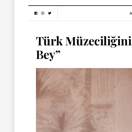
A
Türk Müzeciliği
Bey”