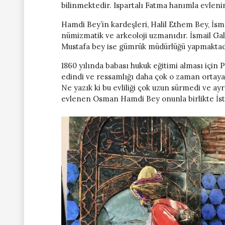
bilinmektedir. Ispartalı Fatma hanımla evlenir
Hamdi Bey’in kardeşleri, Halil Ethem Bey, İsma
nümizmatik ve arkeoloji uzmanıdır. İsmail Ga
Mustafa bey ise gümrük müdürlüğü yapmaktad
1860 yılında babası hukuk eğitimi alması için P
edindi ve ressamlığı daha çok o zaman ortaya ç
Ne yazık ki bu evliliği çok uzun sürmedi ve ayr
evlenen Osman Hamdi Bey onunla birlikte İstan