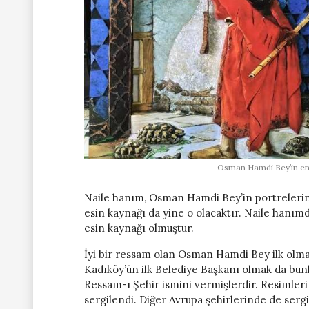
Osman Hamdi Bey’in en 
Naile hanım, Osman Hamdi Bey’in portrelerin
esin kaynağı da yine o olacaktır. Naile hanım
esin kaynağı olmuştur.
İyi bir ressam olan Osman Hamdi Bey ilk olma
Kadıköy’ün ilk Belediye Başkanı olmak da bunl
Ressam-ı Şehir ismini vermişlerdir. Resimleri
sergilendi. Diğer Avrupa şehirlerinde de sergi