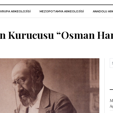
VRUPA ARKEOLOJISI
MEZOPOTAMYA ARKEOLOJISI
ANADOLU ARK
nin Kurucusu “Osman Ha
M
A