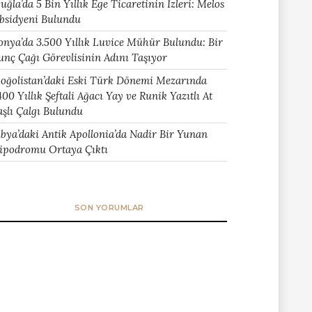
uğla’da 5 Bin Yıllık Ege Ticaretinin İzleri: Melos
bsidyeni Bulundu
onya’da 3.500 Yıllık Luvice Mühür Bulundu: Bir
unç Çağı Görevlisinin Adını Taşıyor
oğolistan’daki Eski Türk Dönemi Mezarında
400 Yıllık Şeftali Ağacı Yay ve Runik Yazıtlı At
aşlı Çalgı Bulundu
ibya’daki Antik Apollonia’da Nadir Bir Yunan
ipodromu Ortaya Çıktı
SON YORUMLAR