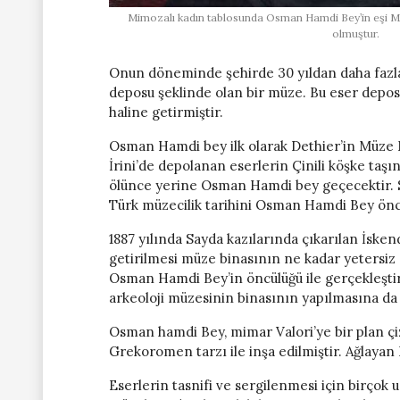
Mimozalı kadın tablosunda Osman Hamdi Bey’in eşi Mar
olmuştur.
Onun döneminde şehirde 30 yıldan daha fazla b
deposu şeklinde olan bir müze. Bu eser depo
haline getirmiştir.
Osman Hamdi bey ilk olarak Dethier’in Müze
İrini’de depolanan eserlerin Çinili köşke taş
ölünce yerine Osman Hamdi bey geçecektir. Sa
Türk müzecilik tarihini Osman Hamdi Bey önce
1887 yılında Sayda kazılarında çıkarılan İsken
getirilmesi müze binasının ne kadar yetersiz 
Osman Hamdi Bey’in öncülüğü ile gerçekleştiril
arkeoloji müzesinin binasının yapılmasına da v
Osman hamdi Bey, mimar Valori’ye bir plan çi
Grekoromen tarzı ile inşa edilmiştir. Ağlayan 
Eserlerin tasnifi ve sergilenmesi için birço