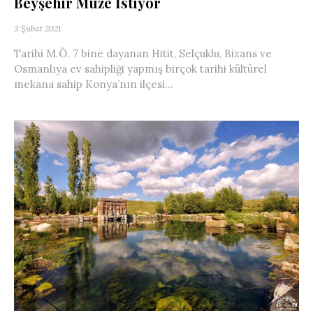
Beyşehir Müze İstiyor
3 Şubat 2021
Tarihi M.Ö. 7 bine dayanan Hitit, Selçuklu, Bizans ve
Osmanlıya ev sahipliği yapmış birçok tarihi kültürel
mekana sahip Konya’nın ilçesi...