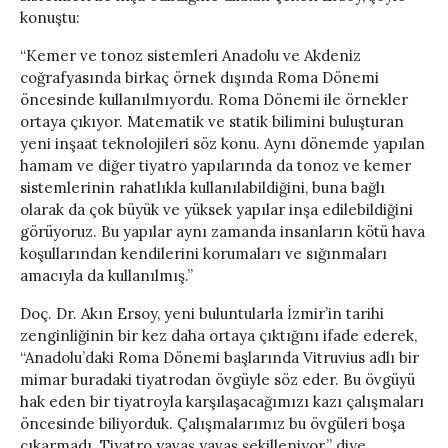
konuştu:
“Kemer ve tonoz sistemleri Anadolu ve Akdeniz
coğrafyasında birkaç örnek dışında Roma Dönemi
öncesinde kullanılmıyordu. Roma Dönemi ile örnekler
ortaya çıkıyor. Matematik ve statik bilimini buluşturan
yeni inşaat teknolojileri söz konu. Aynı dönemde yapılan
hamam ve diğer tiyatro yapılarında da tonoz ve kemer
sistemlerinin rahatlıkla kullanılabildiğini, buna bağlı
olarak da çok büyük ve yüksek yapılar inşa edilebildiğini
görüyoruz. Bu yapılar aynı zamanda insanların kötü hava
koşullarından kendilerini korumaları ve sığınmaları
amacıyla da kullanılmış.”
Doç. Dr. Akın Ersoy, yeni buluntularla İzmir’in tarihi
zenginliğinin bir kez daha ortaya çıktığını ifade ederek,
“Anadolu’daki Roma Dönemi başlarında Vitruvius adlı bir
mimar buradaki tiyatrodan övgüyle söz eder. Bu övgüyü
hak eden bir tiyatroyla karşılaşacağımızı kazı çalışmaları
öncesinde biliyorduk. Çalışmalarımız bu övgüleri boşa
çıkarmadı. Tiyatro yavaş yavaş şekilleniyor.” diye