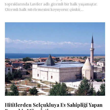
topraklarında Luviler adlı gizemli bir halk yaşamıştır.
Gizemli halk nitelemesini koyuyoruz çünkü;...
Hititlerden Selçukluya Ev Sahipliği Yapan