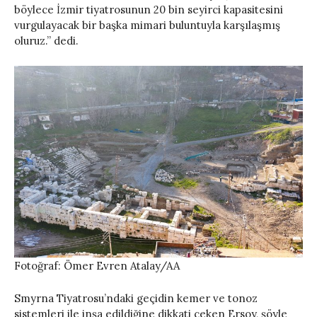
böylece İzmir tiyatrosunun 20 bin seyirci kapasitesini
vurgulayacak bir başka mimari buluntuyla karşılaşmış
oluruz.” dedi.
Fotoğraf: Ömer Evren Atalay/AA
Smyrna Tiyatrosu’ndaki geçidin kemer ve tonoz
sistemleri ile inşa edildiğine dikkati çeken Ersoy, şöyle