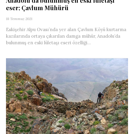
Anadolu’da bulunmuş en eski lületaşı
eser; Çavlum Mühürü
18 Temmuz 2021
Eskişehir Alpu Ovası’nda yer alan Çavlum Köyü kurtarma
kazılarında ortaya çıkarılan damga mühür, Anadolu’da
bulunmuş en eski lületaşı eseri özelliği...