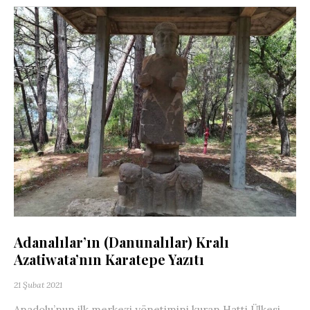
Adanalılar’ın (Danunalılar) Kralı
Azatiwata’nın Karatepe Yazıtı
21 Şubat 2021
Anadolu’nun ilk merkezi yönetimini kuran Hatti Ülkesi