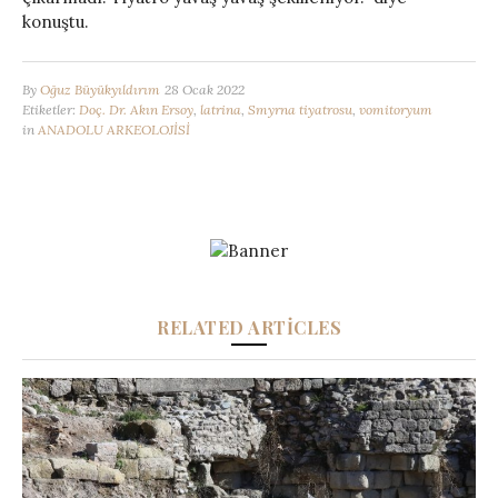
konuştu.
By
Oğuz Büyükyıldırım
28 Ocak 2022
Etiketler:
Doç. Dr. Akın Ersoy
,
latrina
,
Smyrna tiyatrosu
,
vomitoryum
in
ANADOLU ARKEOLOJİSİ
RELATED ARTICLES