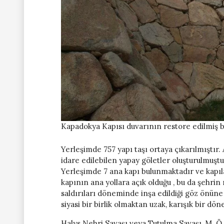
Kapadokya Kapısı duvarının restore edilmiş 
Yerleşimde 757 yapı taşı ortaya çıkarılmıştır.
idare edilebilen yapay göletler oluşturulmuştu
Yerleşimde 7 ana kapı bulunmaktadır ve kapıla
kapının ana yollara açık olduğu , bu da şeh
saldırıları döneminde inşa edildiği göz önüne
siyasi bir birlik olmaktan uzak, karışık bir d
Halys Nehri Savaşı veya Tutulma Savaşı, M. Ö. 