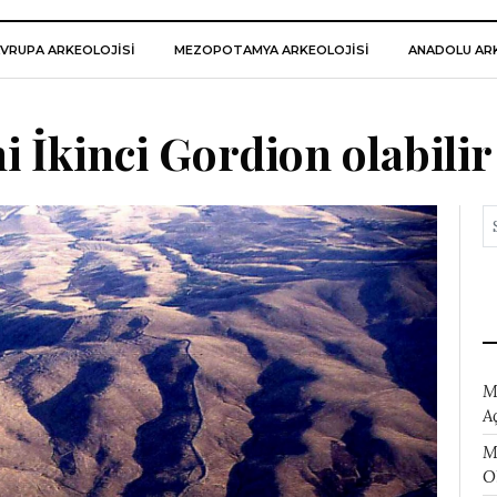
VRUPA ARKEOLOJISI
MEZOPOTAMYA ARKEOLOJISI
ANADOLU ARK
i İkinci Gordion olabilir
M
A
M
O