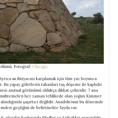
bölümü. Fotoğraf:
Chicago
 Ayrıca su ihtiyacını karşılamak için tüm yaz boyunca
r. Bu yapay göletlerin tabanları taş döşeme ile kaplıdır.
rın anıtsal görünümü oldukça dikkat çekicidir. 7 ana
rin muhtemelen her zaman tehlikede olan yoğun Kimmer
 alındığında şaşırtıcı değildir. Anadolu’nun bu dönemde
önemden geçtiğini de belirtmekte fayda var.
6. yüzyılın başlarında Medler ve Lidyalılar arasındaki