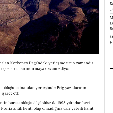
K
T
M
1.
B
L
H
 yer alan Kerkenes Dağı’ndaki yerleşme uzun zamandır
ir çok sırrı barındırmaya devam ediyor.
 olduğuna inanılan yerleşimde Frig yazıtlarının
işaret etti.
ntin burası olduğu düşünülse de 1993 yılından beri
Pteria antik kenti olup olmadığına dair yeterli kanıt