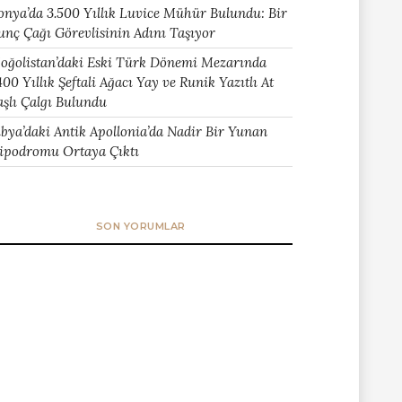
onya’da 3.500 Yıllık Luvice Mühür Bulundu: Bir
unç Çağı Görevlisinin Adını Taşıyor
oğolistan’daki Eski Türk Dönemi Mezarında
400 Yıllık Şeftali Ağacı Yay ve Runik Yazıtlı At
aşlı Çalgı Bulundu
ibya’daki Antik Apollonia’da Nadir Bir Yunan
ipodromu Ortaya Çıktı
SON YORUMLAR