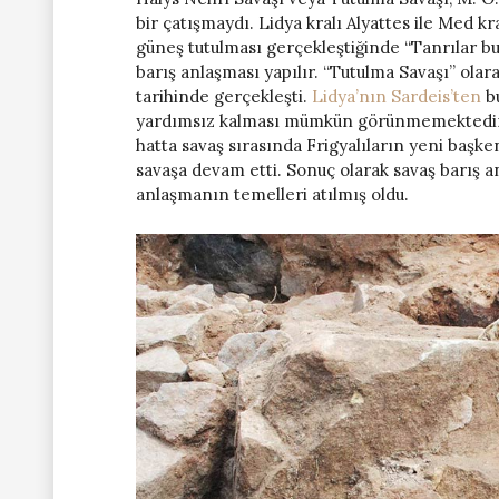
bir çatışmaydı. Lidya kralı Alyattes ile Med kr
güneş tutulması gerçekleştiğinde “Tanrılar bu 
barış anlaşması yapılır. “Tutulma Savaşı” olar
tarihinde gerçekleşti.
Lidya’nın Sardeis’ten
bu
yardımsız kalması mümkün görünmemektedir. 
hatta savaş sırasında Frigyalıların yeni başk
savaşa devam etti. Sonuç olarak savaş barış a
anlaşmanın temelleri atılmış oldu.