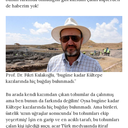
de haberim yok!
Prof. Dr. Fikri Kulakoğlu, “bugüne kadar Kültepe
kazılarında hiç buğday bulunmadı.”
Bu arada kendi kazımdan çıkan tohumlar da çalınmış
ama ben bunun da farkında değilim! Oysa bugüne kadar
Kültepe kazılarında hiç buğday bulunmadı. Ama birileri,
üstelik ‘uzun uğraşlar sonucunda’ bu tohumları ekip
yeşertmiş! İşin en garip ve en acıklı tarafı, bu tohumları
çalan kişi işlediği suçu, acar Türk medyasında itiraf