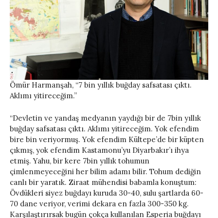
Ömür Harmanşah, “7 bin yıllık buğday safsatası çıktı.
Aklımı yitireceğim.”
“Devletin ve yandaş medyanın yaydığı bir de 7bin yıllık
buğday safsatası çıktı. Aklımı yitireceğim. Yok efendim
bire bin veriyormuş. Yok efendim Kültepe’de bir küpten
çıkmış, yok efendim Kastamonu’yu Diyarbakır’ı ihya
etmiş. Yahu, bir kere 7bin yıllık tohumun
çimlenmeyeceğini her bilim adamı bilir. Tohum dediğin
canlı bir yaratık. Ziraat mühendisi babamla konuştum:
Övdükleri siyez buğdayı kuruda 30-40, sulu şartlarda 60-
70 dane veriyor, verimi dekara en fazla 300-350 kg.
Karşılaştırırsak bugün çokça kullanılan Esperia buğdayı