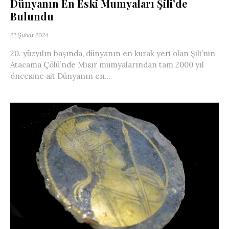
Dünyanın En Eski Mumyaları Şili’de
Bulundu
22 Şubat 2024
20. yüzyılın başında, dünyanın en kurak yeri olan Şili’nin
Atacama Çölü’nde Mısır mumyalarından tam 2000 yıl
öncesine ait Dünyanın en...