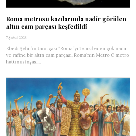
Roma metrosu kazılarında nadir görülen
altın cam parçası keşfedildi
7 Şubat 2023
Ebedi Şehir’in tanrıçası “Roma”yı temsil eden çok nadir
ve rafine bir altın cam parçası, Roma’nın Metro C metro
hattının inşası...