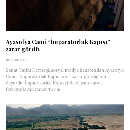
Ayasofya Cami “İmparatorluk Kapısı”
zarar gördü.
19 Nisan 2022
Sanat Tarihi Derneği, sosyal medya hesabından Ayasofya
Cami “İmparatorluk Kapısı’nın” zarar gördüğünü
duyurdu. İmparatorluk Kapısı’nda oluşan zararı
fotoğraflayan Sanat Tarihi...