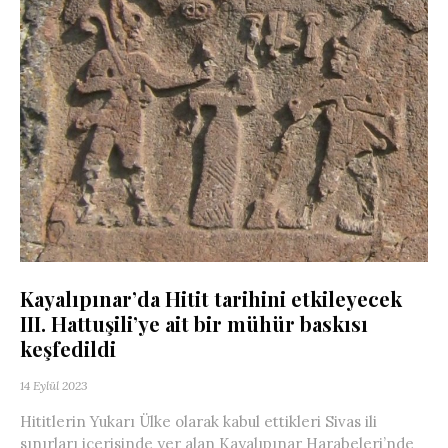
Kayalıpınar’da Hitit tarihini etkileyecek
III. Hattuşili’ye ait bir mühür baskısı
keşfedildi
14 Eylül 2023
Hititlerin Yukarı Ülke olarak kabul ettikleri Sivas ili
sınırları içerisinde yer alan Kayalıpınar Harabeleri’nde