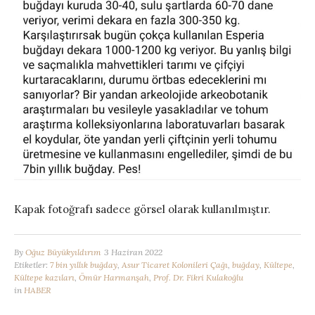
Kapak fotoğrafı sadece görsel olarak kullanılmıştır.
By
Oğuz Büyükyıldırım
3 Haziran 2022
Etiketler:
7 bin yıllık buğday
,
Asur Ticaret Kolonileri Çağı
,
buğday
,
Kültepe
,
Kültepe kazıları
,
Ömür Harmanşah
,
Prof. Dr. Fikri Kulakoğlu
in
HABER