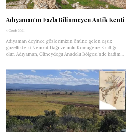
Adıyaman’ın Fazla Bilinmeyen Antik Kenti
4 Ocak 2021
Adıyaman deyince gözlerimizin önüne gelen eşsiz
güzellikte ki Nemrut Dağı ve ünlü Komagene Krallığı
olur. Adıyaman, Güneydoğu Anadolu Bölgesi’nde kadim...