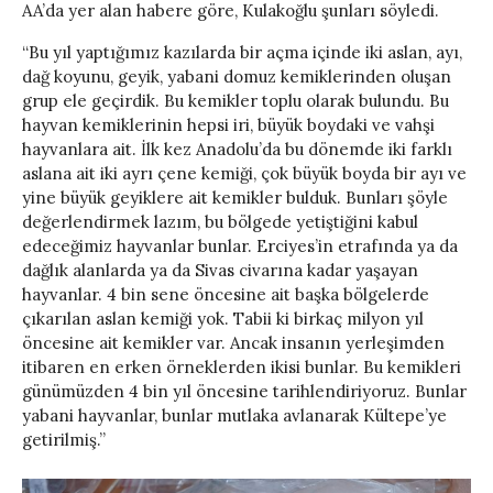
AA’da yer alan habere göre, Kulakoğlu şunları söyledi.
“Bu yıl yaptığımız kazılarda bir açma içinde iki aslan, ayı,
dağ koyunu, geyik, yabani domuz kemiklerinden oluşan
grup ele geçirdik. Bu kemikler toplu olarak bulundu. Bu
hayvan kemiklerinin hepsi iri, büyük boydaki ve vahşi
hayvanlara ait. İlk kez Anadolu’da bu dönemde iki farklı
aslana ait iki ayrı çene kemiği, çok büyük boyda bir ayı ve
yine büyük geyiklere ait kemikler bulduk. Bunları şöyle
değerlendirmek lazım, bu bölgede yetiştiğini kabul
edeceğimiz hayvanlar bunlar. Erciyes’in etrafında ya da
dağlık alanlarda ya da Sivas civarına kadar yaşayan
hayvanlar. 4 bin sene öncesine ait başka bölgelerde
çıkarılan aslan kemiği yok. Tabii ki birkaç milyon yıl
öncesine ait kemikler var. Ancak insanın yerleşimden
itibaren en erken örneklerden ikisi bunlar. Bu kemikleri
günümüzden 4 bin yıl öncesine tarihlendiriyoruz. Bunlar
yabani hayvanlar, bunlar mutlaka avlanarak Kültepe’ye
getirilmiş.”