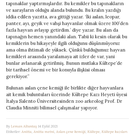
tapınaklar yaptırmışlardır. Bu kemikler bu tapınakların
ve sarayların olduğu alanda bulundu. Bu kralın yazdığı
iddia edilen yazıtta, ava gittiği yazar. ‘İki aslan, leopar,
panter, ayı, geyik ve vahşi hayvanlar olmak üzere 100’den
fazla hayvan avlayıp getirdim.’ diye yazar. Bu alan da
tapınağın hemen yanındaki alan. Tabii ki kesin olarak bu
kemiklerin bu hikayeyle ilgili olduğunu düşünmüyoruz
ama olma ihtimali de yüksek. Çünkü bulduğumuz hayvan
kemikleri arasında yaralamaya ait izler de var, yani
bunlar avlanarak getirilmiş. Bunun mutlaka Kültepe’de
bir tarihsel önemi ve bir konuyla ilişkisi olması
gerekiyor.”
Bulunan aslan çene kemiği ile birlikte diğer hayvanlara
ait kemik buluntuları üzerinde Kültepe Kazı Heyeti üyesi
İtalya Salento Üniversitesinden zoo arkeolog Prof. Dr
Claudia Minniti bilimsel çalışmalar yapıyor.
By
Leman Altuntaş
14 Eylül 2021
Etiketler:
Anitta
,
Anitta metni
,
Aslan çene kemiği
,
Kültepe
,
Kültepe kazıları