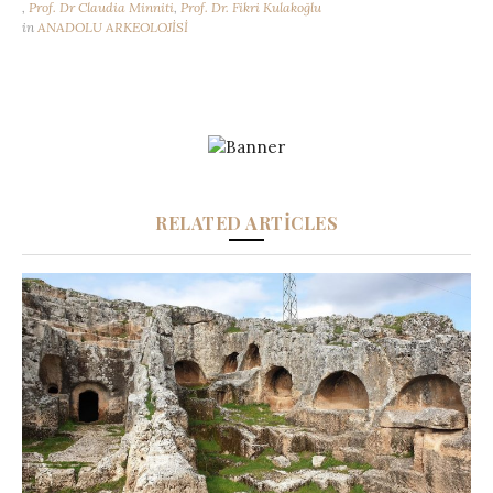
,
Prof. Dr Claudia Minniti
,
Prof. Dr. Fikri Kulakoğlu
in
ANADOLU ARKEOLOJİSİ
RELATED ARTICLES