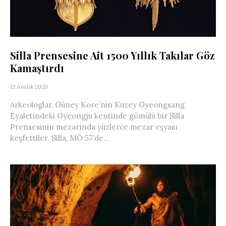
Silla Prensesine Ait 1500 Yıllık Takılar Göz
Kamaştırdı
12 Aralık 2020
Arkeologlar, Güney Kore’nin Kuzey Gyeongsang
Eyaletindeki Gyeongju kentinde gömülü bir Silla
Prensesinin mezarında yüzlerce mezar eşyası
keşfettiler. Silla, MÖ 57’de...