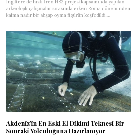
İngiltere’de hızlı tren HS2 projesi kapsamında yapılan
arkeolojik çalışmalar sırasında erken Roma döneminden
kalma nadir bir ahşap oyma figürün keşfedildi....
Akdeniz’in En Eski El Dikimi Teknesi Bir
Sonraki Yolculuğuna Hazırlanıyor