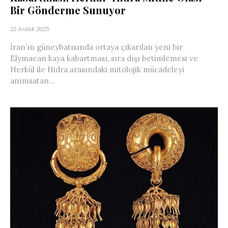
Bir Gönderme Sunuyor
22 Aralık 2025
İran’ın güneybatısında ortaya çıkarılan yeni bir
Elymaean kaya kabartması, sıra dışı betimlemesi ve
Herkül ile Hidra arasındaki mitolojik mücadeleyi
anımsatan...