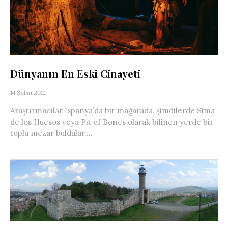
Dünyanın En Eski Cinayeti
14 Şubat 2021
Araştırmacılar İspanya’da bir mağarada, şimdilerde Sima
de los Huesos veya Pit of Bones olarak bilinen yerde bir
toplu mezar buldular....