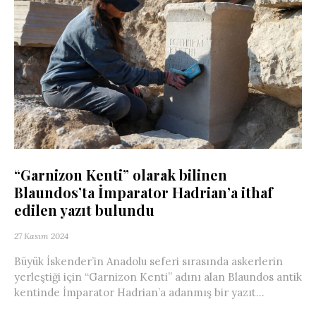
“Garnizon Kenti” olarak bilinen
Blaundos’ta İmparator Hadrian’a ithaf
edilen yazıt bulundu
27 Kasım 2024
Büyük İskender’in Anadolu seferi sırasında askerlerin
yerleştiği için “Garnizon Kenti” adını alan Blaundos antik
kentinde İmparator Hadrian’a adanmış bir yazıt...