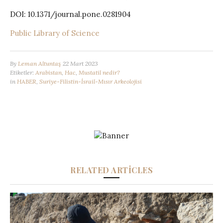
DOI: 10.1371/journal.pone.0281904
Public Library of Science
By
Leman Altuntaş
22 Mart 2023
Etiketler:
Arabistan
,
Hac
,
Mustatil nedir?
in
HABER
,
Suriye-Filistin-İsrail-Mısır Arkeolojisi
RELATED ARTICLES