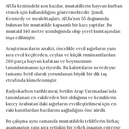
AlUla kentindeki son kazılar, mustatillerin hayvan kurban
etmek için kullanıldığını göstermektedir. Şimdi,
Kennedy ve meslektaşları, AlUla’nın 55 doğusunda
bulunan bir mustatilde kapsamlı bir kazı yaptılar. Bu
mustatil 140 metre uzunluğunda olup yerel kumtaşından
inşa edilmiştir.
Araştırmacıların analizi, öncelikle evcil sığırların yanı
sıra evcil keçilerden, ceylan ve küçük ruminantlardan
260 parça hayvan kafatası ve boynuzunun
tanımlanmasını içeriyordu. Bu kalıntıların neredeyse
tamamı, betil olarak yorumlanan büyük bir dik taş
etrafında kümelenmiştir.
Radyokarbon tarihlemesi, betilin Arap Yarımadası’nda
tanımlanan en eskilerden biri olduğunu ve kemiklerin
kuzey Arabistan’daki sığırların evcilleştirilmesi için en
eski kanıtlardan bazılarını sağladığını öne sürdü.
Bu çalışma aynı zamanda mustatildeki tekliflerin birkaç
aşamasının yanı sıra yetişkin bir erkek insanın enterne