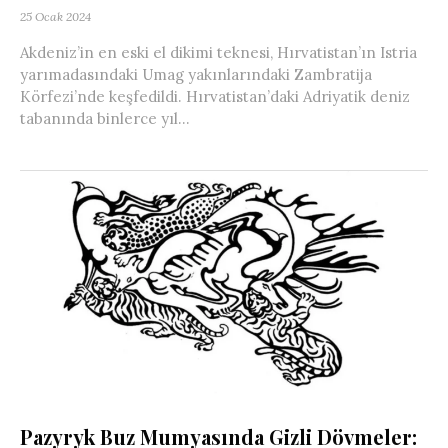
25 Ocak 2024
Akdeniz’in en eski el dikimi teknesi, Hırvatistan’ın Istria
yarımadasındaki Umag yakınlarındaki Zambratija
Körfezi’nde keşfedildi. Hırvatistan’daki Adriyatik deniz
tabanında binlerce yıl...
Pazyryk Buz Mumyasında Gizli Dövmeler: