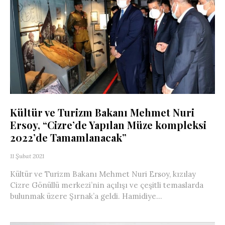
Kültür ve Turizm Bakanı Mehmet Nuri
Ersoy, “Cizre’de Yapılan Müze kompleksi
2022’de Tamamlanacak”
11 Şubat 2021
Kültür ve Turizm Bakanı Mehmet Nuri Ersoy, kızılay
Cizre Gönüllü merkezi’nin açılışı ve çeşitli temaslarda
bulunmak üzere Şırnak’a geldi. Hamidiye...