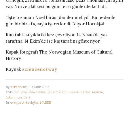
Örneğin, 21 Aralık’ta Tomasmesse (Aziz Thomas için ayin)
var. Norveç kilisesi bu günü eski günlerde kutladı.
“İşte o zaman Noel birası demlenmeliydi. Bu nedenle
gün bir bira fıçısıyla işaretlendi, “diyor Hornkjøl.
Rün tahtası yılda iki kez çevriliyor. 14 Nisan’da yaz
tarafına, 14 Ekim’de ise kış tarafını gösteriyor.
Kapak fotoğrafı The Norwegian Museum of Cultural
History
Kaynak
sciencenorway
By
Arkeonews
3 Aralık 2022
Etiketler:
Rün
,
Rün tahtası
,
Rün takvimi
,
Rünik takvim
,
takvim
,
takvim çeşitleri
in
Avrupa Arkeolojisi
,
HABER