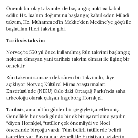
Önemli bir olay takvimlerde başlangıç noktası kabul
edilir. Hz. İsa’nın doğumunu başlangıç kabul eden Miladi
takvim, Hz. Muhammed’in Mekke’den Medine’ye göçü ile
başlatılan Hicri takvim gibi.
Tarihsiz takvim
Norveç’te 550 yıl önce kullanılmış Rün takvimi başlangıç
noktası olmayan yani tarihsiz takvim olması ile ilginç bir
örnektir.
Rün takvimi sonsuza dek süren bir takvimdir, diye
açıklıyor Norveç Kültürel Miras Araştırmaları
Enstitüsü’nde (NIKU) Oslo’daki Ortaçağ Parkı’nda saha
arkeoloğu olarak çalışan Ingeborg Hornkjøl.
Tarihsiz, ama bütün günler bir çizgiyle işaretlenmiş.
Genellikle her yedi günde bir ek bir işaretleme yapılır,
“diyen Hornkjøl, “tatiller çok önemliydi ve Noel
öncesinde birçoğu vardı. Tüm belirli tatillerde belirli
işaretler var. Bayramlar genellikle Hıristiyan azizlerin