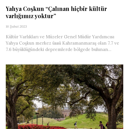
Yahya Coşkun “Çalınan hiçbir kültür
varlığımız yoktur”
16 Şubat 2023
Kültür Varlıkları ve Müzeler Genel Müdür Yardımcısı
Yahya Coşkun merkez üssü Kahramanmaraş olan 7.7 ve
7.6 büyüklüğündeki depremlerde bölgede bulunan...