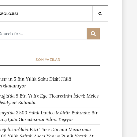
EOLOJİSİ
SON YAZILAR
ısır’ın 5 Bin Yıllık Sabu Diski Hâlâ
çıklanamıyor
uğla’da 5 Bin Yıllık Ege Ticaretinin İzleri: Melos
bsidyeni Bulundu
onya’da 3.500 Yıllık Luvice Mühür Bulundu: Bir
unç Çağı Görevlisinin Adını Taşıyor
oğolistan’daki Eski Türk Dönemi Mezarında
400 Yıllık Şeftali Ağacı Yay ve Runik Yazıtlı At