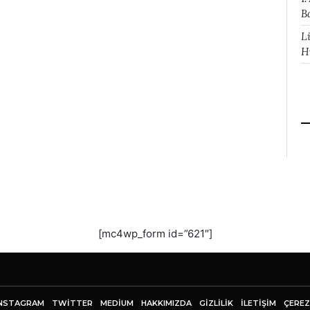
B
L
H
[mc4wp_form id=”621″]
NSTAGRAM
TWITTER
MEDIUM
HAKKIMIZDA
GİZLİLİK
İLETIŞIM
ÇEREZ