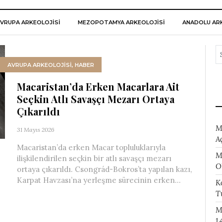
VRUPA ARKEOLOJISI
MEZOPOTAMYA ARKEOLOJISI
ANADOLU ARK
AVRUPA ARKEOLOJISI
,
HABER
Macaristan’da Erken Macarlara Ait
Seçkin Atlı Savaşçı Mezarı Ortaya
Çıkarıldı
M
31 Mayıs 2026
A
Macaristan’da erken Macar topluluklarıyla
M
ilişkilendirilen seçkin bir atlı savaşçı mezarı
O
ortaya çıkarıldı. Csongrád-Bokros’ta yapılan kazı,
Karpat Havzası’na yerleşme sürecinin erken...
K
T
M
1.