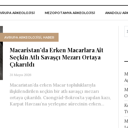
VRUPA ARKEOLOJISI
MEZOPOTAMYA ARKEOLOJISI
ANADOLU ARK
AVRUPA ARKEOLOJISI
,
HABER
Macaristan’da Erken Macarlara Ait
Seçkin Atlı Savaşçı Mezarı Ortaya
Çıkarıldı
M
31 Mayıs 2026
A
Macaristan’da erken Macar topluluklarıyla
M
ilişkilendirilen seçkin bir atlı savaşçı mezarı
O
ortaya çıkarıldı. Csongrád-Bokros’ta yapılan kazı,
Karpat Havzası’na yerleşme sürecinin erken...
K
T
M
1.