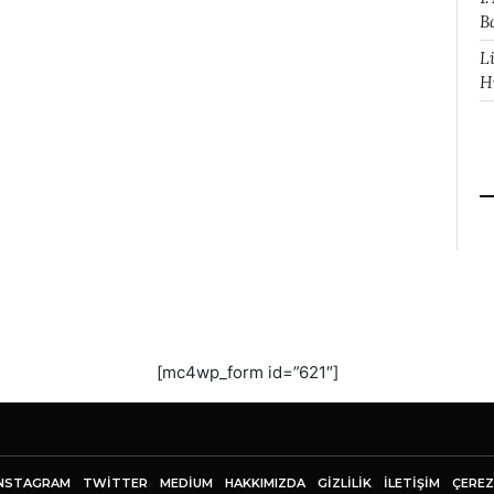
B
L
H
[mc4wp_form id=”621″]
NSTAGRAM
TWITTER
MEDIUM
HAKKIMIZDA
GİZLİLİK
İLETIŞIM
ÇEREZ