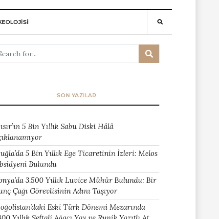
EOLOJİSİ
SON YAZILAR
ısır’ın 5 Bin Yıllık Sabu Diski Hâlâ
çıklanamıyor
uğla’da 5 Bin Yıllık Ege Ticaretinin İzleri: Melos
bsidyeni Bulundu
onya’da 3.500 Yıllık Luvice Mühür Bulundu: Bir
unç Çağı Görevlisinin Adını Taşıyor
oğolistan’daki Eski Türk Dönemi Mezarında
400 Yıllık Şeftali Ağacı Yay ve Runik Yazıtlı At