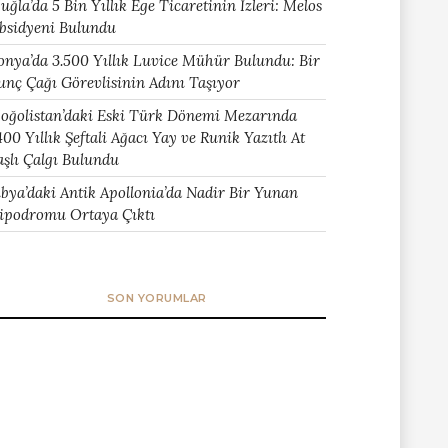
uğla’da 5 Bin Yıllık Ege Ticaretinin İzleri: Melos
bsidyeni Bulundu
onya’da 3.500 Yıllık Luvice Mühür Bulundu: Bir
unç Çağı Görevlisinin Adını Taşıyor
oğolistan’daki Eski Türk Dönemi Mezarında
400 Yıllık Şeftali Ağacı Yay ve Runik Yazıtlı At
aşlı Çalgı Bulundu
ibya’daki Antik Apollonia’da Nadir Bir Yunan
ipodromu Ortaya Çıktı
SON YORUMLAR