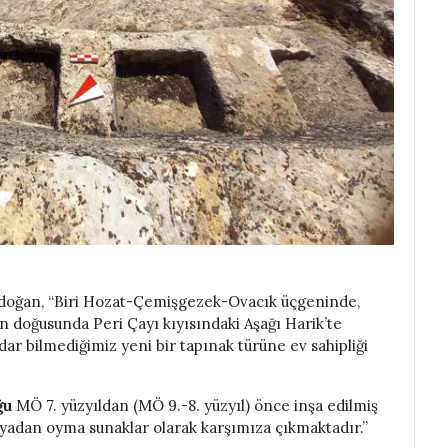
rdoğan, “Biri Hozat-Çemişgezek-Ovacık üçgeninde,
n doğusunda Peri Çayı kıyısındaki Aşağı Harik’te
adar bilmediğimiz yeni bir tapınak türüne ev sahipliği
ğu
MÖ 7. yüzyıldan (MÖ 9.-8. yüzyıl) önce inşa edilmiş
ayadan oyma sunaklar olarak karşımıza çıkmaktadır.”