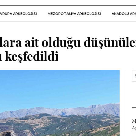
VRUPA ARKEOLOJISI
MEZOPOTAMYA ARKEOLOJISI
ANADOLU ARK
lara ait olduğu düşünüle
 keşfedildi
M
A