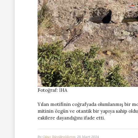
Fotoğraf: İHA
Yılan motifinin coğrafyada olumlanmış bir mo
mitinin özgün ve otantik bir yapıya sahip oldu
eskilere dayandığını ifade etti.
By
Oğuz Büyükyıldırım
28 Mart 2024