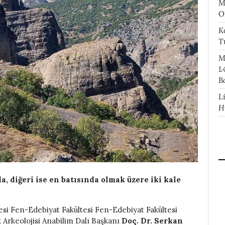
M
O
K
T
M
1.
B
L
H
a, diğeri ise en batısında olmak üzere iki kale
esi Fen-Edebiyat Fakültesi Fen-Edebiyat Fakültesi
 Arkeolojisi Anabilim Dalı Başkanı
Doç. Dr. Serkan