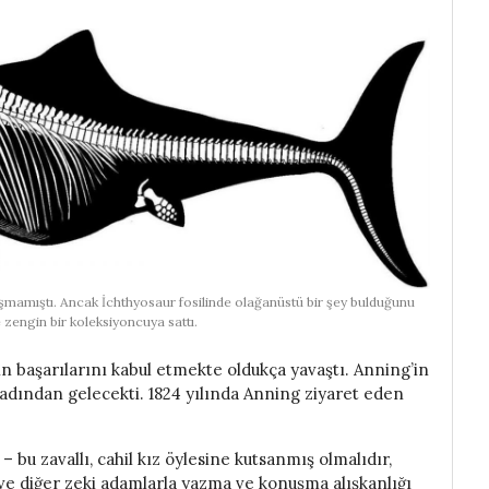
arışmamıştı. Ancak İchthyosaur fosilinde olağanüstü bir şey bulduğunu
e zengin bir koleksiyoncuya sattı.
 başarılarını kabul etmekte oldukça yavaştı. Anning’in
kadından gelecekti. 1824 yılında Anning ziyaret eden
 – bu zavallı, cahil kız öylesine kutsanmış olmalıdır,
ve diğer zeki adamlarla yazma ve konuşma alışkanlığı