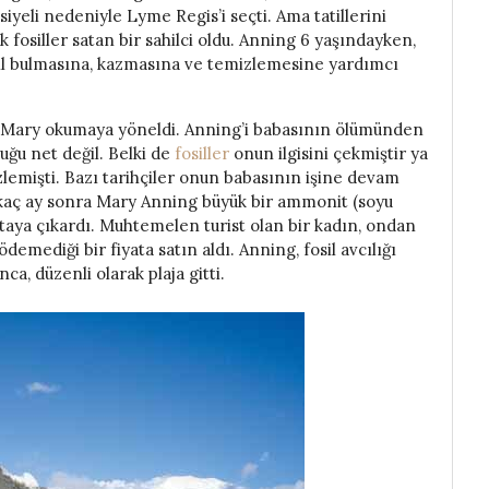
yeli nedeniyle Lyme Regis’i seçti. Ama tatillerini
 fosiller satan bir sahilci oldu. Anning 6 yaşındayken,
sil bulmasına, kazmasına ve temizlemesine yardımcı
te Mary okumaya yöneldi. Anning’i babasının ölümünden
uğu net değil. Belki de
fosiller
onun ilgisini çekmiştir ya
özlemişti. Bazı tarihçiler onun babasının işine devam
rkaç ay sonra Mary Anning büyük bir ammonit (soyu
taya çıkardı. Muhtemelen turist olan bir kadın, ondan
demediği bir fiyata satın aldı. Anning, fosil avcılığı
ca, düzenli olarak plaja gitti.