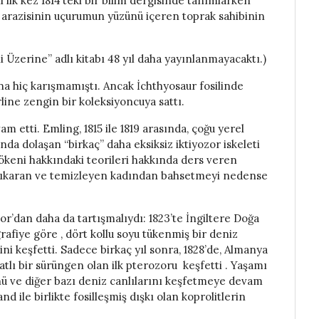
i ilk kez 1814’teki bir bilim dergisinde tanımlarken
 arazisinin uçurumun yüzünü içeren toprak sahibinin
 Üzerine” adlı kitabı 48 yıl daha yayınlanmayacaktı.)
ana hiç karışmamıştı. Ancak İchthyosaur fosilinde
rline zengin bir koleksiyoncuya sattı.
am etti. Emling, 1815 ile 1819 arasında, çoğu yerel
a dolaşan “birkaç” daha eksiksiz iktiyozor iskeleti
ökeni hakkındaki teorileri hakkında ders veren
n, çıkaran ve temizleyen kadından bahsetmeyi nedense
zor’dan daha da tartışmalıydı: 1823’te İngiltere Doğa
rafiye göre , dört kollu soyu tükenmiş bir deniz
ini keşfetti. Sadece birkaç yıl sonra, 1828’de, Almanya
lı bir sürüngen olan ilk pterozoru keşfetti . Yaşamı
nü ve diğer bazı deniz canlılarını keşfetmeye devam
d ile birlikte fosilleşmiş dışkı olan koprolitlerin