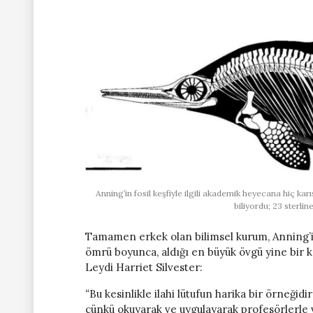
Anning’in fosil keşfiyle ilgili akademik heyecana hiç k
biliyordu; 23 sterlin
Tamamen erkek olan bilimsel kurum, Anning’in
ömrü boyunca, aldığı en büyük övgü yine bir 
Leydi Harriet Silvester:
“
Bu kesinlikle ilahi lütufun harika bir örneğidir
çünkü okuyarak ve uygulayarak profesörlerle 