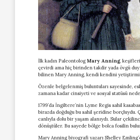
İlk kadın Paleontolog
Mary Anning
, keşifle
çevirdi ama hiç birinden takdir yada övgü du
bilinen Mary Anning, kendi kendini yetiştirmiş
Özenle belgelenmiş buluntuları sayesinde, eski
zamana kadar cinsiyeti ve sosyal statüsü nede
1799’da İngiltere’nin Lyme Regis sahil kasaba
birazda doğduğu bu sahil şeridine borçluydu. Ç
canlıyla dolu bir yaşam alanıydı. Sular çekil
dönüştüler. Bu sayede bölge bolca fosilin bul
Mary Anning biyografi yazarı Shelley Emling’