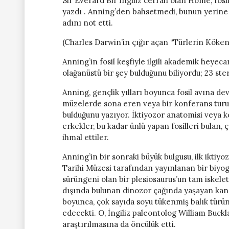
Sir Everard Bir İngiliz cerrah olan Home, fosil
yazdı . Anning’den bahsetmedi, bunun yerine
adını not etti.
(Charles Darwin’in çığır açan “Türlerin Kökeni
Anning’in fosil keşfiyle ilgili akademik heyec
olağanüstü bir şey bulduğunu biliyordu; 23 ste
Anning, gençlik yılları boyunca fosil avına dev
müzelerde sona eren veya bir konferans turund
bulduğunu yazıyor. İktiyozor anatomisi veya k
erkekler, bu kadar ünlü yapan fosilleri bula
ihmal ettiler.
Anning’in bir sonraki büyük bulgusu, ilk iktiyo
Tarihi Müzesi tarafından yayınlanan bir biyog
sürüngeni olan bir plesiosaurus’un tam iskelet
dışında bulunan dinozor çağında yaşayan kanat
boyunca, çok sayıda soyu tükenmiş balık türü
edecekti. O, İngiliz paleontolog William Bucklan
araştırılmasına da öncülük etti.