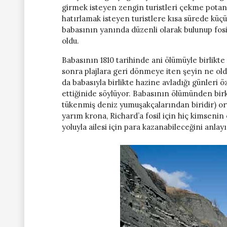
girmek isteyen zengin turistleri çekme potansi
hatırlamak isteyen turistlere kısa sürede küçük
babasının yanında düzenli olarak bulunup fo
oldu.
Babasının 1810 tarihinde ani ölümüyle birlik
sonra plajlara geri dönmeye iten şeyin ne old
da babasıyla birlikte hazine avladığı günleri 
ettiğinide söylüyor. Babasının ölümünden bi
tükenmiş deniz yumuşakçalarından biridir) or
yarım krona, Richard’a fosil için hiç kimsenin ö
yoluyla ailesi için para kazanabileceğini anlayın