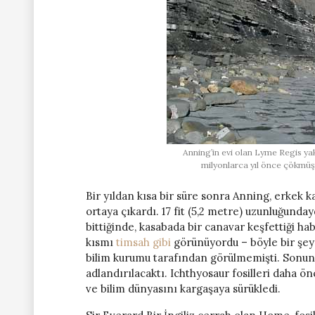
Anning’in evi olan Lyme Regis yak
milyonlarca yıl önce çökmüş 
Bir yıldan kısa bir süre sonra Anning, erkek ka
ortaya çıkardı. 17 fit (5,2 metre) uzunluğunda
bittiğinde, kasabada bir canavar keşfettiği ha
kısmı
timsah gibi
görünüyordu – böyle bir şey
bilim kurumu tarafından görülmemişti. Sonun
adlandırılacaktı. Ichthyosaur fosilleri daha ö
ve bilim dünyasını kargaşaya sürükledi.