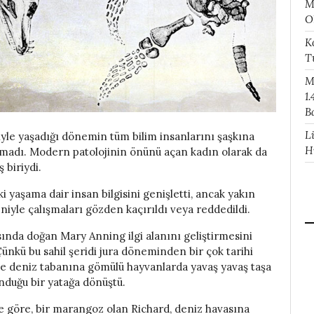
M
O
K
T
M
1.
B
L
riyle yaşadığı dönemin tüm bilim insanlarını şaşkına
H
ymadı. Modern patolojinin önünü açan kadın olarak da
 biriydi.
 yaşama dair insan bilgisini genişletti, ancak yakın
niyle çalışmaları gözden kaçırıldı veya reddedildi.
sında doğan Mary Anning ilgi alanını geliştirmesini
ünkü bu sahil şeridi jura döneminden bir çok tarihi
ince deniz tabanına gömülü hayvanlarda yavaş yavaş taşa
unduğu bir yatağa dönüştü.
e göre, bir marangoz olan Richard, deniz havasına