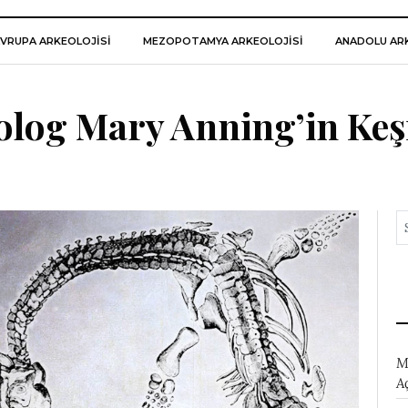
VRUPA ARKEOLOJISI
MEZOPOTAMYA ARKEOLOJISI
ANADOLU ARK
olog Mary Anning’in Keşi
M
A