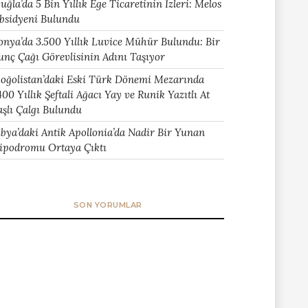
uğla’da 5 Bin Yıllık Ege Ticaretinin İzleri: Melos
bsidyeni Bulundu
onya’da 3.500 Yıllık Luvice Mühür Bulundu: Bir
unç Çağı Görevlisinin Adını Taşıyor
oğolistan’daki Eski Türk Dönemi Mezarında
400 Yıllık Şeftali Ağacı Yay ve Runik Yazıtlı At
aşlı Çalgı Bulundu
ibya’daki Antik Apollonia’da Nadir Bir Yunan
ipodromu Ortaya Çıktı
SON YORUMLAR