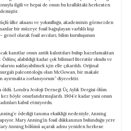
onuyla ilgili ve hepsi de onun bu krallıktaki herkesten
demiştir.
, güçlü ülke aksanı ve yoksulluğu, akademinin görmezden
anlar bir müzeye fosil bağışlayan varlıklı kişi
 genel olarak fosil avcıları, bilim kuruluşunun
ancak kanıtlar onun antik kalıntıları bulup hazırlamaktan
. Ödünç alabildiği kadar çok bilimsel literatür okudu ve
yalarını saklayabilmek için elle çıkarıldı. Orijinal
 omurgalı paleontoloğu olan McGowan, bir makale
n ayırmakta zorlanıyorum” diyecektir.
 öldü. Londra Jeoloji Derneği Üç Aylık Dergisi ölüm
lk kez böyle onurlandırmışlardı. 1904’e kadar yani onun
adınları kabul etmiyordu.
Anning’e ödediği tanıma eksikliği nedeniyle, Anning
apıyor. Mary Anning’in fosil dükkanının bulunduğu yere
 Mary Anning bölümü açarak adını yeniden herkese