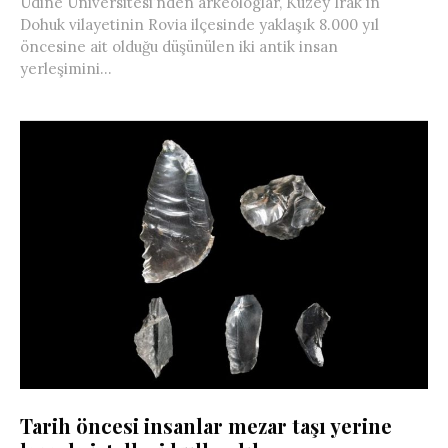
Udine Üniversitesi’nden arkeologlar, Kuzey Irak’ın
Dohuk vilayetinin Rovia ilçesinde yaklaşık 8.000 yıl
öncesine ait olduğu düşünülen iki antik insan
yerleşimini...
Tarih öncesi insanlar mezar taşı yerine