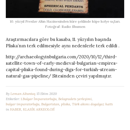
10. yüzyıl Preslav Altın Hazinesinden küre şeklinde küpe kolye uçları.
Fotoğraf: Radio Shumen
Araştırmacılara göre bu kasaba, 11. yüzyılın başında
Pliska’nın terk edilmesiyle aynı nedenlerle terk edildi .
http://archaeologyinbulgaria.com/2020/10/12/third-
satellite-town-of-early-medieval-bulgarian-empires-
capital-pliska-found-during-digs-for-turkish-stream-
natural-gas-pipeline/ Sitesinden çeviri yapılmıştır.
By
Leman Altuntaş
15 Ekim 2020
Etiketler:
1.Bulgar İmparatorluğu
,
Belogradets yerleşimi
,
bulgar imparatorluğu
,
Bulgaristan
,
pliska
,
Türk akımı dogalgaz hattı
in
HABER
,
KLASİK ARKEOLOJİ