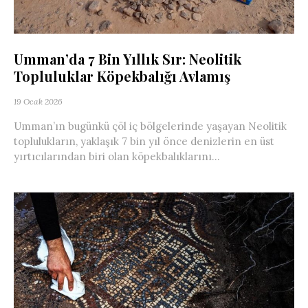
Umman’da 7 Bin Yıllık Sır: Neolitik
Topluluklar Köpekbalığı Avlamış
19 Ocak 2026
Umman’ın bugünkü çöl iç bölgelerinde yaşayan Neolitik
toplulukların, yaklaşık 7 bin yıl önce denizlerin en üst
yırtıcılarından biri olan köpekbalıklarını...