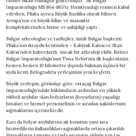
tarihte iskan edildiğini göstermiştir . İlk Bulgar
İmparatorluğu MS 864-865’te Hıristiyanlığı resmen kabul
ederken, Pliska ayrıca Büyük Bazilika olarak bilinen
Avrupa’nın en büyük kilise ve manastır
komplekslerinden birine ev sahipliği yaptı .
Bulgar arkeologlar ve tarihçiler, Antik Bulgar başkenti
Pliska’nın iki uydu kentinden – Kabiyuk Kalesi ve Stan
Kalesi’nden haberdardı. Ancak bir arkeoloji ekibi, Birinci
Bulgar İmparatorluğu’nun Tuna Nehri’nin ilk başkentinin
hemen hemen 10 kilometre dışında bulunan üçüncü bir
uydu kenti Belogradets yerleşimini yeni keşfetti.
Büyük yerleşim, görünüşe göre, ortaçağ Bulgar
İmparatorluğu’ndaki hükümdarın ardından en yüksek
rütbeli soylular olan bolyarların (boyarların) yaşadığı
binaları ve hizmet personelinin ve sıradan sakinlerinin
sığınaklarını içermektedir.
Kazı da bolyar soylularına ait konutun yanı sıra
hizmetlilerin kullandıkları sığınaklarda ortaya çıkarıldı.
Sığınakların tamamı içi taşla sıvanmış olduğu için taş