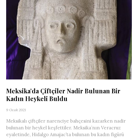
Meksika’da Çiftçiler Nadir Bulunan Bir
Kadın Heykeli Buldu
9 Ocak 2021
Meksikalı çiftçiler narenciye bahçesini kazarken nadir
bulunan bir heykel keşfettiler. Meksika’nın Veracruz
eyaletinde, Hidalgo Amajac’ta bulunan bu kadın figürü