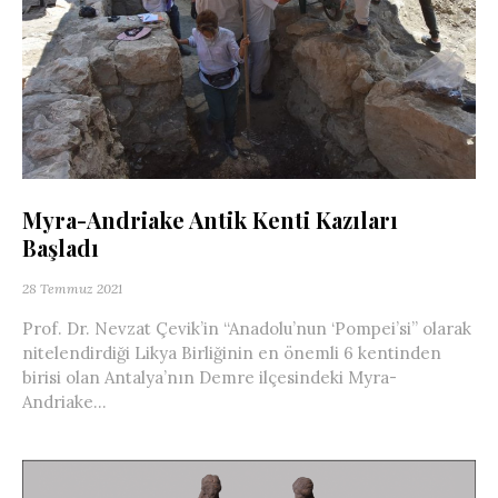
Myra-Andriake Antik Kenti Kazıları
Başladı
28 Temmuz 2021
Prof. Dr. Nevzat Çevik’in “Anadolu’nun ‘Pompei’si” olarak
nitelendirdiği Likya Birliğinin en önemli 6 kentinden
birisi olan Antalya’nın Demre ilçesindeki Myra-
Andriake...