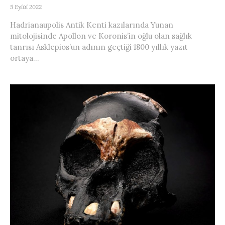
5 Eylül 2022
Hadrianaupolis Antik Kenti kazılarında Yunan
mitolojisinde Apollon ve Koronis’in oğlu olan sağlık
tanrısı Asklepios’un adının geçtiği 1800 yıllık yazıt
ortaya...