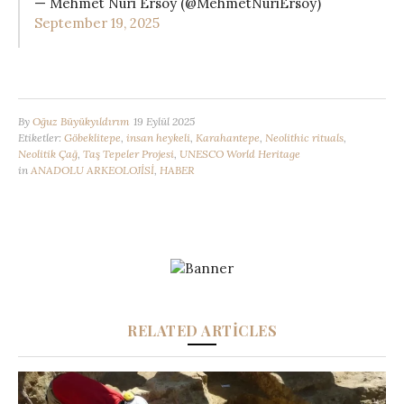
— Mehmet Nuri Ersoy (@MehmetNuriErsoy)
September 19, 2025
By
Oğuz Büyükyıldırım
19 Eylül 2025
Etiketler:
Göbeklitepe
,
insan heykeli
,
Karahantepe
,
Neolithic rituals
,
Neolitik Çağ
,
Taş Tepeler Projesi
,
UNESCO World Heritage
in
ANADOLU ARKEOLOJİSİ
,
HABER
RELATED ARTICLES