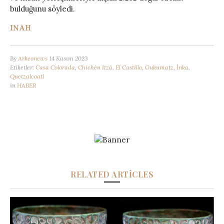
bulduğunu söyledi.
INAH
By
Arkeonews
14 Kasım 2023
Etiketler:
Casa Colorada
,
Chichén Itzá
,
El Castillo
,
Gukumatz
,
İnka
,
Quetzalcoatl
in
HABER
RELATED ARTICLES