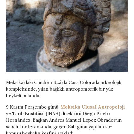
Meksika’daki Chichén Itzá’da Casa Colorada arkeolojik
kompleksinde, yılan başlıklı antropomorfik bir yüz
heykeli bulundu.
9 Kasım Perşembe günü,
Meksika Ulusal Antropoloji
ve Tarih Enstitüsü (INAH) direktörü Diego Prieto
Hernández, Başkan Andres Manuel Lopez Obrador’un
sabah konferansında, geçen Salı günü yapılan söz
konusu heykelin keşfini açıkladı.