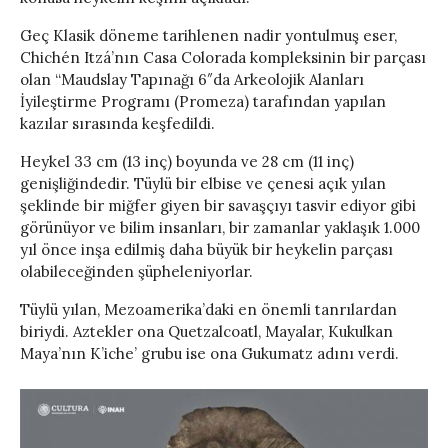
Geç Klasik döneme tarihlenen nadir yontulmuş eser,
Chichén Itzá’nın Casa Colorada kompleksinin bir parçası
olan “Maudslay Tapınağı 6″da Arkeolojik Alanları
İyileştirme Programı (Promeza) tarafından yapılan
kazılar sırasında keşfedildi.
Heykel 33 cm (13 inç) boyunda ve 28 cm (11 inç)
genişliğindedir. Tüylü bir elbise ve çenesi açık yılan
şeklinde bir miğfer giyen bir savaşçıyı tasvir ediyor gibi
görünüyor ve bilim insanları, bir zamanlar yaklaşık 1.000
yıl önce inşa edilmiş daha büyük bir heykelin parçası
olabileceğinden şüpheleniyorlar.
Tüylü yılan, Mezoamerika’daki en önemli tanrılardan
biriydi. Aztekler ona Quetzalcoatl, Mayalar, Kukulkan
Maya’nın K’iche’ grubu ise ona Gukumatz adını verdi.