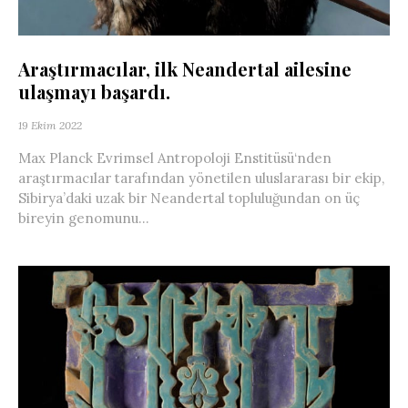
Araştırmacılar, ilk Neandertal ailesine
ulaşmayı başardı.
19 Ekim 2022
Max Planck Evrimsel Antropoloji Enstitüsü‘nden
araştırmacılar tarafından yönetilen uluslararası bir ekip,
Sibirya’daki uzak bir Neandertal topluluğundan on üç
bireyin genomunu...