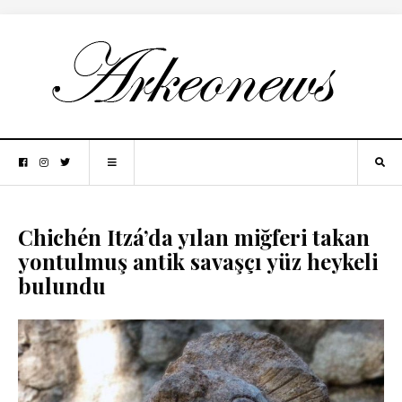
Chichén Itzá’da yılan miğferi takan
yontulmuş antik savaşçı yüz heykeli
bulundu