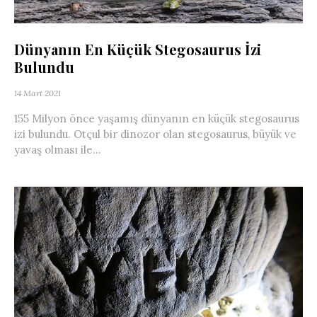
Dünyanın En Küçük Stegosaurus İzi
Bulundu
14 Mart 2021
155 Milyon önce yaşamış dünyanın en küçük stegosaurus
izi bulundu. Otçul bir dinozor olan stegosaurus, büyük ve
yavaş olması ile...