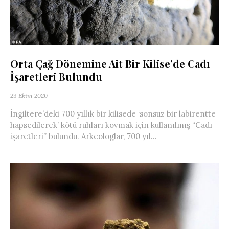
Orta Çağ Dönemine Ait Bir Kilise’de Cadı
İşaretleri Bulundu
23 Ekim 2020
İngiltere’deki 700 yıllık bir kilisede ‘sonsuz bir labirentte
hapsedilerek’ kötü ruhları kovmak için kullanılmış “Cadı
işaretleri” bulundu. Arkeologlar, 700 yıl...