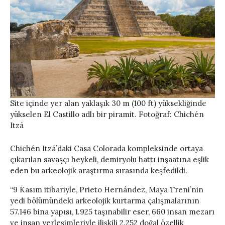
Site içinde yer alan yaklaşık 30 m (100 ft) yüksekliğinde
yükselen El Castillo adlı bir piramit. Fotoğraf: Chichén
Itzá
Chichén Itzá’daki Casa Colorada kompleksinde ortaya
çıkarılan savaşçı heykeli, demiryolu hattı inşaatına eşlik
eden bu arkeolojik araştırma sırasında keşfedildi.
“9 Kasım itibariyle, Prieto Hernández, Maya Treni’nin
yedi bölümündeki arkeolojik kurtarma çalışmalarının
57.146 bina yapısı, 1.925 taşınabilir eser, 660 insan mezarı
ve insan yerleşimleriyle ilişkili 2.252 doğal özellik