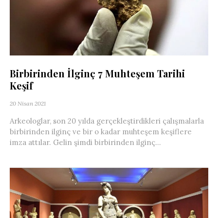
Birbirinden İlginç 7 Muhteşem Tarihi
Keşif
20 Nisan 2021
Arkeologlar, son 20 yılda gerçekleştirdikleri çalışmalarla
birbirinden ilginç ve bir o kadar muhteşem keşiflere
imza attılar. Gelin şimdi birbirinden ilginç...