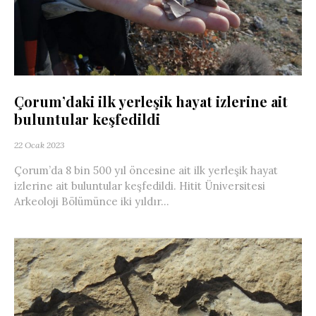
Çorum’daki ilk yerleşik hayat izlerine ait
buluntular keşfedildi
22 Ocak 2023
Çorum’da 8 bin 500 yıl öncesine ait ilk yerleşik hayat
izlerine ait buluntular keşfedildi. Hitit Üniversitesi
Arkeoloji Bölümünce iki yıldır...