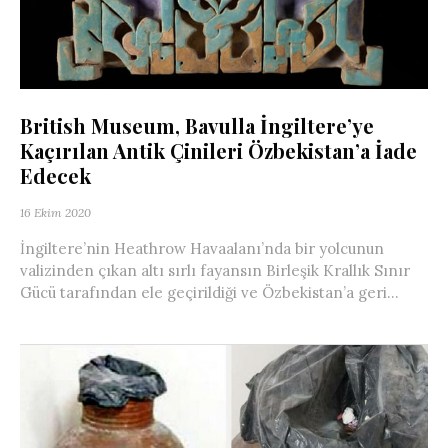
British Museum, Bavulla İngiltere’ye
Kaçırılan Antik Çinileri Özbekistan’a İade
Edecek
16 Ekim 2020
İngiltere’nin Heathrow Havaalanı’nda bir yolcunun
valizinden çıkan altı sırlı fayansın Birleşik Krallık Sınır
Gücü tarafından ele geçirildiği ve Özbekistan’a geri...