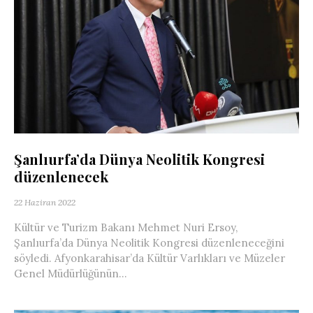
Şanlıurfa’da Dünya Neolitik Kongresi
düzenlenecek
22 Haziran 2022
Kültür ve Turizm Bakanı Mehmet Nuri Ersoy,
Şanlıurfa’da Dünya Neolitik Kongresi düzenleneceğini
söyledi. Afyonkarahisar’da Kültür Varlıkları ve Müzeler
Genel Müdürlüğünün...