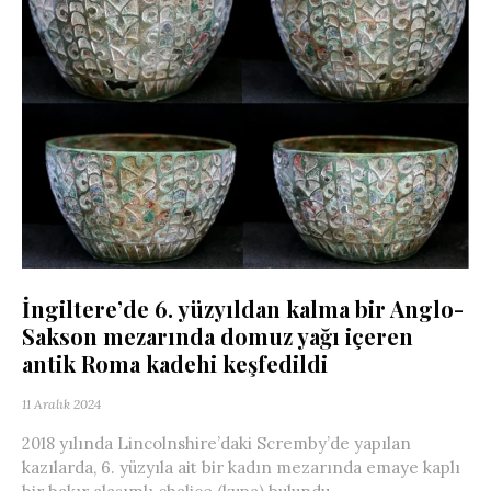
İngiltere’de 6. yüzyıldan kalma bir Anglo-
Sakson mezarında domuz yağı içeren
antik Roma kadehi keşfedildi
11 Aralık 2024
2018 yılında Lincolnshire’daki Scremby’de yapılan
kazılarda, 6. yüzyıla ait bir kadın mezarında emaye kaplı