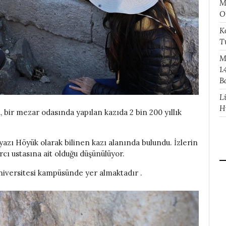
M
O
K
T
M
1.
B
L
H
, bir mezar odasında yapılan kazıda 2 bin 200 yıllık
yazı Höyük olarak bilinen kazı alanında bulundu. İzlerin
cı ustasına ait olduğu düşünülüyor.
niversitesi kampüsünde yer almaktadır .