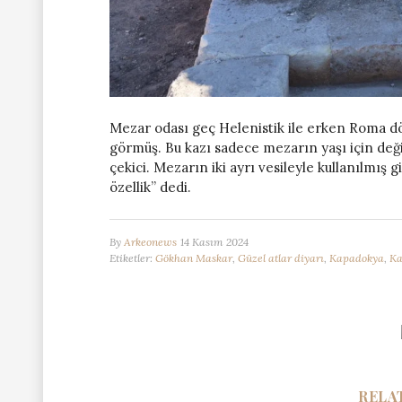
Mezar odası geç Helenistik ile erken Roma dö
görmüş. Bu kazı sadece mezarın yaşı için değil
çekici. Mezarın iki ayrı vesileyle kullanılmış
özellik” dedi.
By
Arkeonews
14 Kasım 2024
Etiketler:
Gökhan Maskar
,
Güzel atlar diyarı
,
Kapadokya
,
Ka
RELA