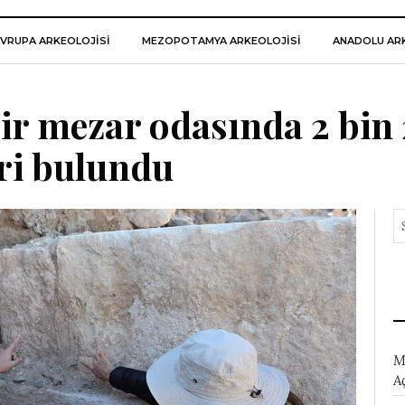
VRUPA ARKEOLOJISI
MEZOPOTAMYA ARKEOLOJISI
ANADOLU ARK
ir mezar odasında 2 bin
eri bulundu
M
A