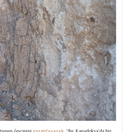
ntunun önemini
vurgulayarak,
“Bu, Kapadokya’da bir