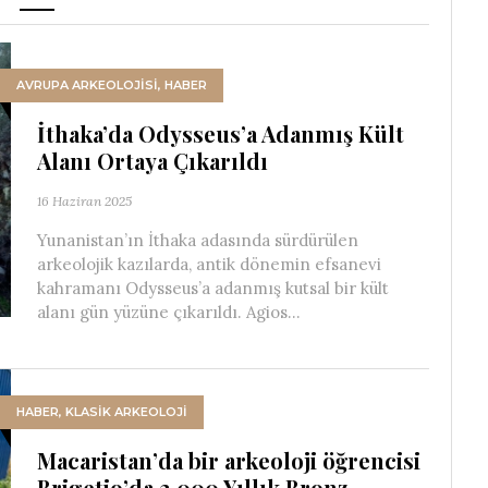
AVRUPA ARKEOLOJISI
,
HABER
İthaka’da Odysseus’a Adanmış Kült
Alanı Ortaya Çıkarıldı
16 Haziran 2025
Yunanistan’ın İthaka adasında sürdürülen
arkeolojik kazılarda, antik dönemin efsanevi
kahramanı Odysseus’a adanmış kutsal bir kült
alanı gün yüzüne çıkarıldı. Agios...
HABER
,
KLASİK ARKEOLOJİ
Macaristan’da bir arkeoloji öğrencisi
Brigetio’da 2.000 Yıllık Bronz