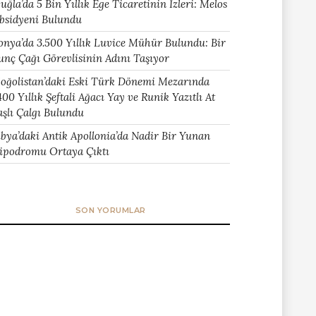
uğla’da 5 Bin Yıllık Ege Ticaretinin İzleri: Melos
bsidyeni Bulundu
onya’da 3.500 Yıllık Luvice Mühür Bulundu: Bir
unç Çağı Görevlisinin Adını Taşıyor
oğolistan’daki Eski Türk Dönemi Mezarında
400 Yıllık Şeftali Ağacı Yay ve Runik Yazıtlı At
aşlı Çalgı Bulundu
ibya’daki Antik Apollonia’da Nadir Bir Yunan
ipodromu Ortaya Çıktı
SON YORUMLAR